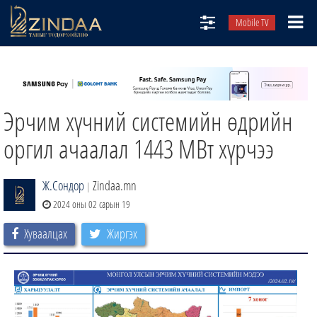
Mobile TV
НИЙТЛЭЛЧИД
ТВ8
Эрчим хүчний системийн өдрийн
ӨГЛӨӨНИЙ СОНИН
АУДИО ЗОХИОЛ
оргил ачаалал 1443 МВт хүрчээ
ЗИНДАА СЭТГҮҮЛ
Ж.Сондор
Zindaa.mn
|
2024 оны 02 сарын 19
Хуваалцах
Жиргэх