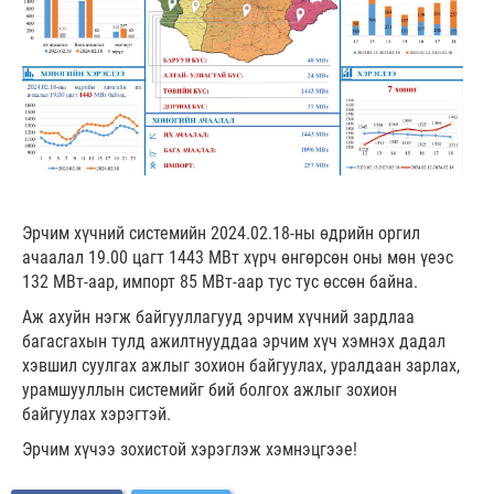
Эрчим хүчний системийн 2024.02.18-ны өдрийн оргил
ачаалал 19.00 цагт 1443 МВт хүрч өнгөрсөн оны мөн үеэс
132 МВт-аар, импорт 85 МВт-аар тус тус өссөн байна.
Аж ахуйн нэгж байгууллагууд эрчим хүчний зардлаа
багасгахын тулд ажилтнууддаа эрчим хүч хэмнэх дадал
хэвшил суулгах ажлыг зохион байгуулах, уралдаан зарлах,
урамшууллын системийг бий болгох ажлыг зохион
байгуулах хэрэгтэй.
Эрчим хүчээ зохистой хэрэглэж хэмнэцгээе!