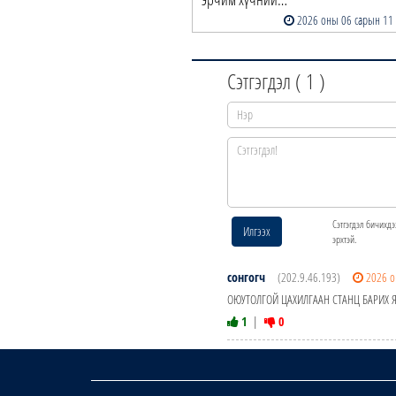
2026 оны 06 сарын 11
Сэтгэгдэл (
1
)
Сэтгэгдэл бичихдэ
Илгээх
эрхтэй.
сонгогч
(202.9.46.193)
2026 о
ОЮУТОЛГОЙ ЦАХИЛГААН СТАНЦ БАРИХ ЯАСАН
1
|
0