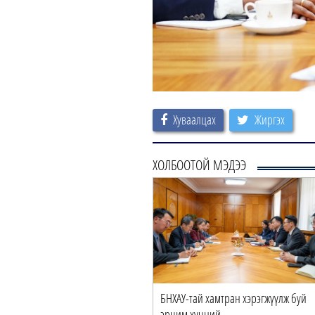
Хуваалцах
Жиргэх
ХОЛБООТОЙ МЭДЭЭ
БНХАУ-тай хамтран хэрэгжүүлж буй
эрчим хүчний…