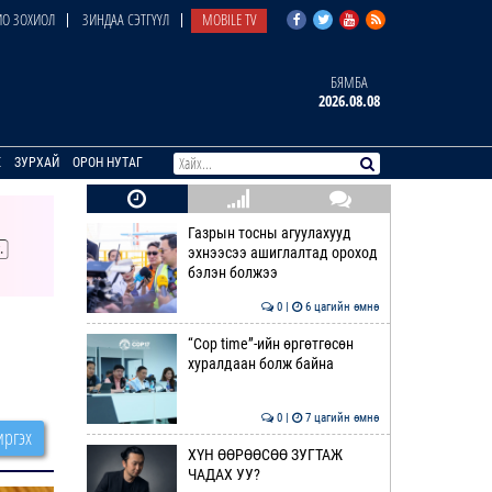
О ЗОХИОЛ
ЗИНДАА СЭТГҮҮЛ
MOBILE TV
БЯМБА
2026.08.08
E
ЗУРХАЙ
ОРОН НУТАГ
Газрын тосны агуулахууд
эхнээсээ ашиглалтад ороход
бэлэн болжээ
0 |
6 цагийн өмнө
“Cop time”-ийн өргөтгөсөн
хуралдаан болж байна
0 |
7 цагийн өмнө
ргэх
ХҮН ӨӨРӨӨСӨӨ ЗУГТАЖ
ЧАДАХ УУ?