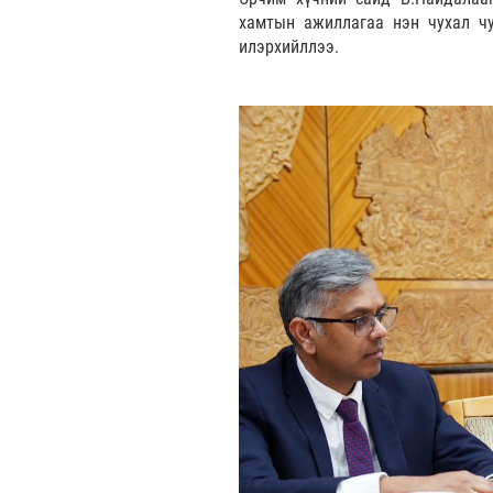
хамтын ажиллагаа нэн чухал чу
илэрхийллээ.