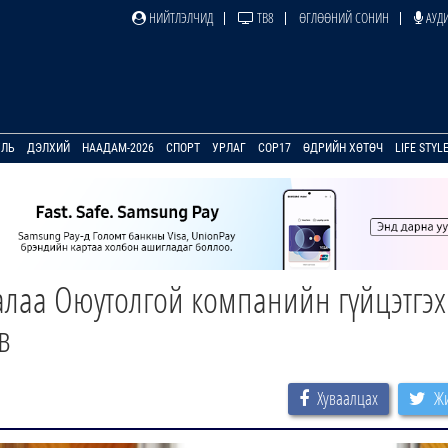
НИЙТЛЭЛЧИД
ТВ8
ӨГЛӨӨНИЙ СОНИН
АУДИ
УЛЬ
ДЭЛХИЙ
НААДАМ-2026
СПОРТ
УРЛАГ
COP17
ӨДРИЙН ХӨТӨЧ
LIFE STYL
алаа Оюутолгой компанийн гүйцэтгэх
в
Хуваалцах
Жи