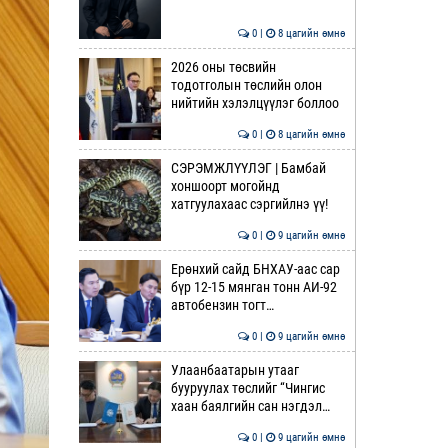
0 |
8 цагийн өмнө
2026 оны төсвийн
тодотголын төслийн олон
нийтийн хэлэлцүүлэг боллоо
0 |
8 цагийн өмнө
СЭРЭМЖЛҮҮЛЭГ | Бамбай
хоншоорт могойнд
хатгуулахаас сэргийлнэ үү!
0 |
9 цагийн өмнө
Ерөнхий сайд БНХАУ-аас сар
бүр 12-15 мянган тонн АИ-92
автобензин тогт…
0 |
9 цагийн өмнө
Улаанбаатарын утааг
бууруулах төслийг “Чингис
хаан баялгийн сан нэгдэл…
0 |
9 цагийн өмнө