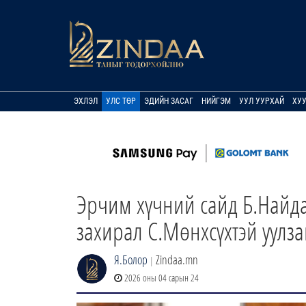
ЭХЛЭЛ
УЛС ТӨР
ЭДИЙН ЗАСАГ
НИЙГЭМ
УУЛ УУРХАЙ
ХУ
Эрчим хүчний сайд Б.Найд
захирал С.Мөнхсүхтэй уулза
Я.Болор
Zindaa.mn
|
2026 оны 04 сарын 24