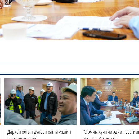
Дархан хотын дулаан хангамжийн
“Эрчим хүчний эдийн засгий
системийг сайж…
хүрээлэн”-гийн мэ…