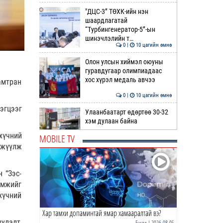
"ДЦС-3” ТӨХК-ийн нэн
шаардлагатай
“Турбингенератор-5”-ын
шинэчлэлийн т…
0 |
10 цагийн өмнө
Олон улсын хиймэл оюуны
гуравдугаар олимпиадаас
хос хүрэл медаль авчээ
амтран
0 |
10 цагийн өмнө
эгцээг
Улаанбаатарт өдөртөө 30-32
хэм дулаан байна
хүчний
MOBILE TV
гжүүлж
0 |
11 цагийн өмнө
ДОРНЫН ЗУРХАЙ | Морь,
нохой жилтнээ аливаа үйлийг
 “Зэс-
хийхэд эерэг сайн
омжийг
хүчний
0 |
11 цагийн өмнө
Хар тамхи допаминтай ямар хамааралтай вэ?
ӨГЛӨӨНИЙ МЭНД!
улалт,
Бусад
| 2026-08-05