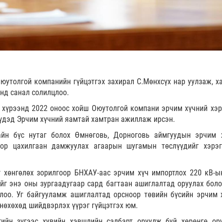
юутолгой компанийн гүйцэтгэх захирал С.Мөнхсүх нар уулзаж, х
нд санал солилцлоо.
хүрээнд 2022 оноос хойш Оюутолгой компани эрчим хүчний хэр
үүдэд Эрчим хүчний яамтай хамтран ажиллаж ирсэн.
айн бүс нутаг болох Өмнөговь, Дорноговь аймгуудын эрчим 
оор цахилгаан дамжуулах агаарын шугамын төслүүдийг хэрэ
 хөнгөлөх зорилгоор БНХАУ-аас эрчим хүч импортлох 220 кВ-ын
йг энэ оны зургаадугаар сард багтаан ашиглалтад оруулах бол
лоо. Уг байгууламж ашиглалтад орсноор төвийн бүсийн эрчим 
нөхөхөд шийдвэрлэх үүрэг гүйцэтгэх юм.
ийн зүгээс хувийн хэвшлийн салбарт оруулж буй хөрөнгө ору