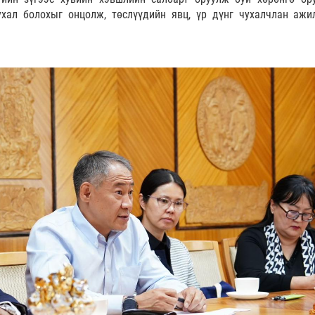
хал болохыг онцолж, төслүүдийн явц, үр дүнг чухалчлан ажи