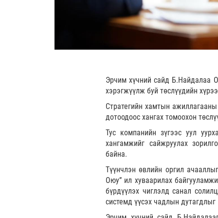
Эрчим хүчний сайд Б.Найдалаа О
хэрэгжүүлж буй төслүүдийн хүрээ
Стратегийн хамтын ажиллагааны 
дотоодоос хангах томоохон төсл
Тус компанийн зүгээс уул уурх
хангамжийг сайжруулах зорилг
байна.
Түүнчлэн өвлийн оргил ачааллыг
Оюу” ил хуваарилах байгууламжи
бүрдүүлэх чиглэлд санал солилц
системд үүсэх чадлын дутагдлыг 
Эрчим хүчний сайд Б.Найдалааг