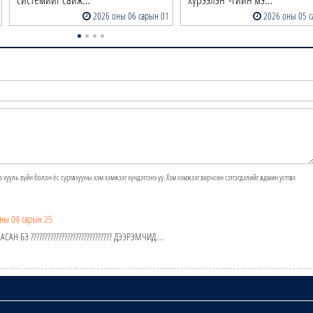
2026 оны 06 сарын 01
2026 оны 05 с
э хууль зүйн болон ёс суртахууны хэм хэмжээг хүндэтгэнэ үү. Хэм хэмжээг зөрчсөн сэтгэгдэлийг админ устгах
ны 04 сарын 25
 БЭ ????????????????????????????? ДЭЭРЭМЧИД....