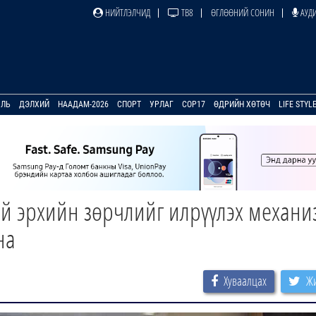
НИЙТЛЭЛЧИД
ТВ8
ӨГЛӨӨНИЙ СОНИН
АУДИ
УЛЬ
ДЭЛХИЙ
НААДАМ-2026
СПОРТ
УРЛАГ
COP17
ӨДРИЙН ХӨТӨЧ
LIFE STYL
ий эрхийн зөрчлийг илрүүлэх механи
на
Хуваалцах
Жи