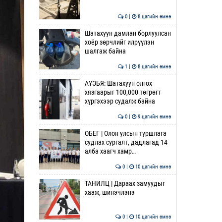
0 |
8 цагийн өмнө
Шатахуун дамлан борлуулсан
хоёр зөрчлийг илрүүлэн
шалгаж байна
1 |
8 цагийн өмнө
АҮЭБЯ: Шатахуун олгох
хязгаарыг 100,000 төгрөгт
хүргэхээр судалж байна
0 |
9 цагийн өмнө
ОБЕГ | Олон улсын туршлага
судлах сургалт, дадлагад 14
алба хаагч хамр…
0 |
10 цагийн өмнө
ТАНИЛЦ | Дараах замуудыг
хааж, шинэчлэнэ
0 |
10 цагийн өмнө