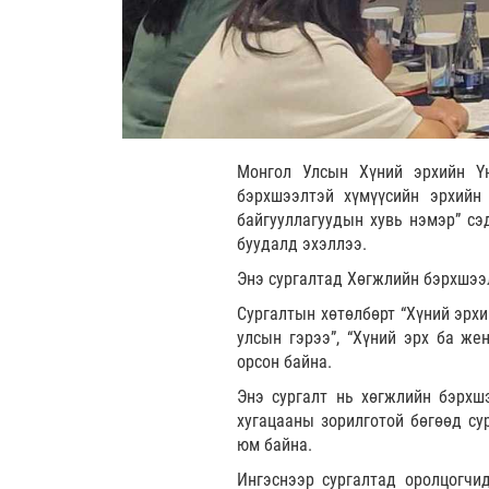
Монгол Улсын Хүний эрхийн Үн
бэрхшээлтэй хүмүүсийн эрхийн 
байгууллагуудын хувь нэмэр” сэд
буудалд эхэллээ.
Энэ сургалтад Хөгжлийн бэрхшээ
Сургалтын хөтөлбөрт “Хүний эрхи
улсын гэрээ”, “Хүний эрх ба же
орсон байна.
Энэ сургалт нь хөгжлийн бэрхшэ
хугацааны зорилготой бөгөөд су
юм байна.
Ингэснээр сургалтад оролцогчи