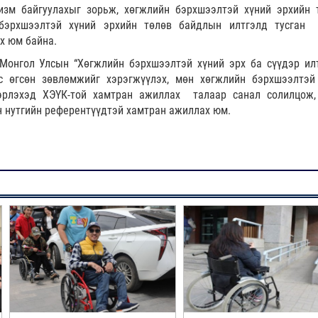
изм байгуулахыг зорьж, хөгжлийн бэрхшээлтэй хүний эрхийн 
 бэрхшээлтэй хүний эрхийн төлөв байдлын илтгэлд тусган
х юм байна.
Монгол Улсын “Хөгжлийн бэрхшээлтэй хүний эрх ба сүүдэр илт
с өгсөн зөвлөмжийг хэрэгжүүлэх, мөн хөгжлийн бэрхшээлтэй
эрлэхэд ХЭҮК-той хамтран ажиллах талаар санал солилцож,
н нутгийн референтүүдтэй хамтран ажиллах юм.