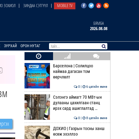
О ЗОХИОЛ
ЗИНДАА СЭТГҮҮЛ
MOBILE TV
БЯМБА
2026.08.08
E
ЗУРХАЙ
ОРОН НУТАГ
Барселона | Солилцоо
наймаа дагасан том
өөрчлөлт
0 |
6 цагийн өмнө
зм
Сэлэнгэ аймагт 70 МВт-ын
дулааны цахилгаан станц
ирэх сард ашиглалтад …
0 |
8 цагийн өмнө
ргэх
ДОХИО | Газрын тосны ханш
өсөж эхэллээ