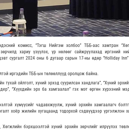
дэсний комисс, “Тэгш Нийгэм холбоо” ТББ-аас хамтран “Хө
зөрчилд хариу үзүүлэх, үр нөлөөг сайжруулахад иргэний ни
эвт сургалт 2024 оны 6 дугаар сарын 17-ны өдөр “Holliday Inn”
лтэй иргэдийн ТББ-ын төлөөллүүд оролцож байна.
йн тухай ойлголт, хүний эрхэд суурилсан хандлага”, “Хүний эрхи
ндер”, “Хүүхдийн эрх ба хамгаалал” гэх мэт өргөн хүрээний мэ
элтэй хүмүүсийг чадавхжуулж, хүний эрхийн хамгаалагч бэлтг
ргалт хоёр жилийн хугацаанд тодорхой сэдвүүдээр үргэлжлэн х
д Хөгжлийн бэрхшээлтэй хүний эрхийн зөрчлийг илрүүлэх төвл