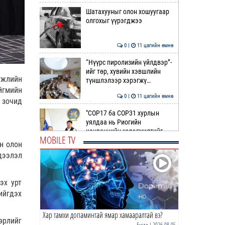
Шатахууныг олон хошуугаар
олгохыг үүрэгджээ
0 |
11 цагийн өмнө
“Нүүрс пиролизийн үйлдвэр”-
ийг төр, хувийн хэвшлийн
гжлийн
түншлэлээр хэрэгжү…
йгмийн
0 |
11 цагийн өмнө
 зочид
"COP17 ба COP31 хурлын
уялдаа нь Риогийн
конвенцийн хэрэгжилтийг
MOBILE TV
ахиул…
йн олон
0 |
11 цагийн өмнө
дээлэл
Монгол төрийн парадокс нь
шатахуун
эх урт
ийгдэх
0 |
12 цагийн өмнө
Хар тамхи допаминтай ямар хамааралтай вэ?
Б.Пүрэвдагва: Найман
өрлийг
салбарын 103 үйлчилгээний
Бусад
| 2026-08-05