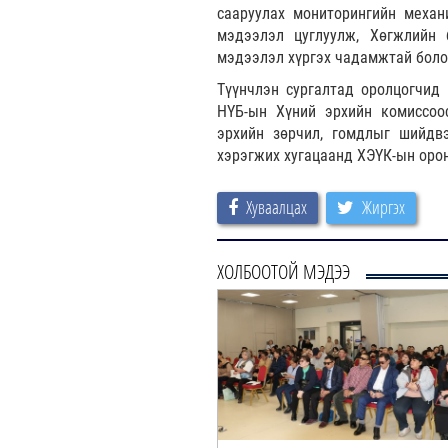
сааруулах мониторингийн механ
мэдээлэл цуглуулж, Хөгжлийн
мэдээлэл хүргэх чадамжтай боло
Түүнчлэн сургалтад оролцогчид 
НҮБ-ын Хүний эрхийн комиссоо
эрхийн зөрчил, гомдлыг шийдв
хэрэгжих хугацаанд ХЭҮК-ын оро
Хуваалцах
Жиргэх
ХОЛБООТОЙ МЭДЭЭ