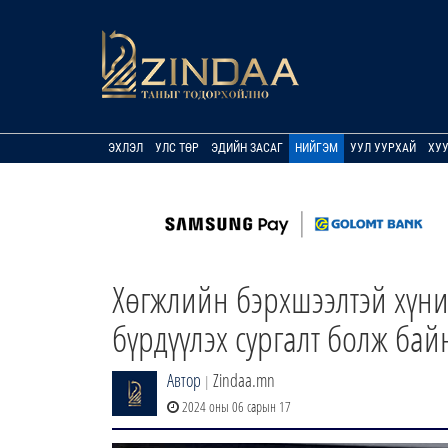
ЭХЛЭЛ
УЛС ТӨР
ЭДИЙН ЗАСАГ
НИЙГЭМ
УУЛ УУРХАЙ
ХУ
Хөгжлийн бэрхшээлтэй хүн
бүрдүүлэх сургалт болж бай
Автор
Zindaa.mn
|
2024 оны 06 сарын 17