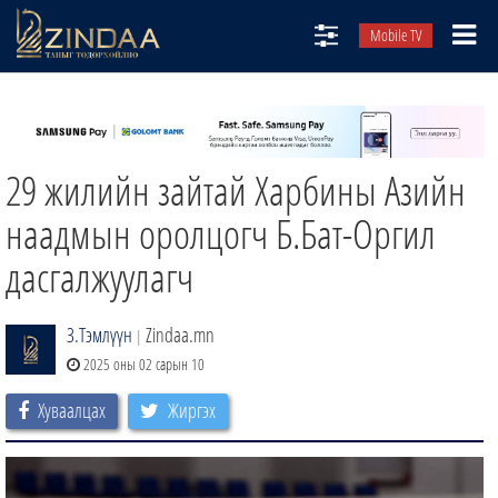
Mobile TV
НИЙТЛЭЛЧИД
ТВ8
29 жилийн зайтай Харбины Азийн
ӨГЛӨӨНИЙ СОНИН
АУДИО ЗОХИОЛ
наадмын оролцогч Б.Бат-Оргил
ЗИНДАА СЭТГҮҮЛ
дасгалжуулагч
З.Тэмлүүн
Zindaa.mn
|
2025 оны 02 сарын 10
Хуваалцах
Жиргэх