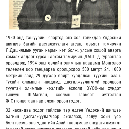
1980 онд тэшүүрийн спортод анх хөл тавихдаа Үндэсний
шигшээ багийн дасгалжуулагч агсан, гавьяат тамирчин
Л.Дашнямын ууган нарын нэг болж, улсын хошой аварга
хэмээх алдарт хүрсэн эрхэм тамирчин. ДАШТ-д гурвантаа
өрсөлдөж, 1994 оны өвлийн олимпын наадамд Монголоо
төлөөлөн цор ганцаараа оролцохдоо 500 метрт 24, 1000
метрийн зайд 29 дүгээр байрт хурдалсан түүхийн эзэн.
Тухайн олимпын наадамд дасгалжуулагчгүй оролцсон
түүнтэй олимпын нээлтийн ёслолд ОУОХ-ны хүндэт
гишүүн Ш.Магван, соёлын гавьяат зүтгэлтэн
Ж.Отгонцагаан нар алхан орсон гэдэг.
32 насандаа зодог тайлсан тэр өдгөө Үндэсний шигшээ
багийн дасгалжуулагчаар ажиллаж, залуу хойч үеэ
бэлтгэсээр энэ удаагийн Азийн наадмаас анхдагч амжилт