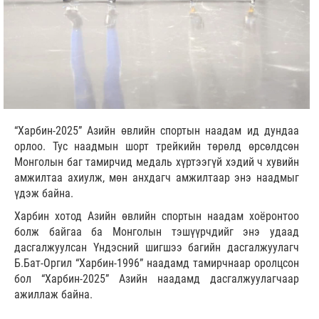
“Харбин-2025” Азийн өвлийн спортын наадам ид дундаа
орлоо. Тус наадмын шорт трейкийн төрөлд өрсөлдсөн
Монголын баг тамирчид медаль хүртээгүй хэдий ч хувийн
амжилтаа ахиулж, мөн анхдагч амжилтаар энэ наадмыг
үдэж байна.
Харбин хотод Азийн өвлийн спортын наадам хоёронтоо
болж байгаа ба Монголын тэшүүрчдийг энэ удаад
дасгалжуулсан Үндэсний шигшээ багийн дасгалжуулагч
Б.Бат-Оргил “Харбин-1996” наадамд тамирчнаар оролцсон
бол “Харбин-2025” Азийн наадамд дасгалжуулагчаар
ажиллаж байна.