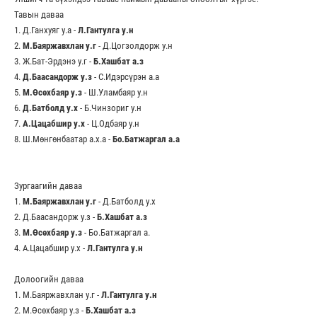
Тавын даваа
1. Д.Ганхуяг у.а -
Л.Гантулга у.н
2.
М.Баяржавхлан у.г
- Д.Цогзолдорж у.н
3. Ж.Бат-Эрдэнэ у.г -
Б.Хашбат а.з
4.
Д.Баасандорж у.з
- С.Идэрсүрэн а.а
5.
М.Өсөхбаяр у.з
- Ш.Уламбаяр у.н
6.
Д.Батболд у.х
- Б.Чинзориг у.н
7.
А.Цацабшир у.х
- Ц.Одбаяр у.н
8. Ш.Мөнгөнбаатар а.х.а -
Бо.Батжаргал а.а
Зургаагийн даваа
1.
М.Баяржавхлан у.г
- Д.Батболд у.х
2. Д.Баасандорж у.з -
Б.Хашбат а.з
3.
М.Өсөхбаяр у.з
- Бо.Батжаргал а.
4. А.Цацабшир у.х -
Л.Гантулга у.н
Долоогийн даваа
1. М.Баяржавхлан у.г -
Л.Гантулга у.н
2. М.Өсөхбаяр у.з -
Б.Хашбат а.з