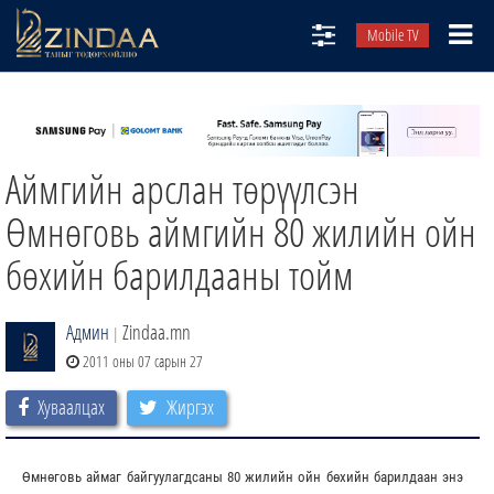
Mobile TV
НИЙТЛЭЛЧИД
ТВ8
Аймгийн арслан төрүүлсэн
ӨГЛӨӨНИЙ СОНИН
АУДИО ЗОХИОЛ
Өмнөговь аймгийн 80 жилийн ойн
ЗИНДАА СЭТГҮҮЛ
бөхийн барилдааны тойм
Админ
Zindaa.mn
|
2011 оны 07 сарын 27
Хуваалцах
Жиргэх
Өмнөговь аймаг байгуулагдсаны 80 жилийн ойн бөхийн барилдаан энэ