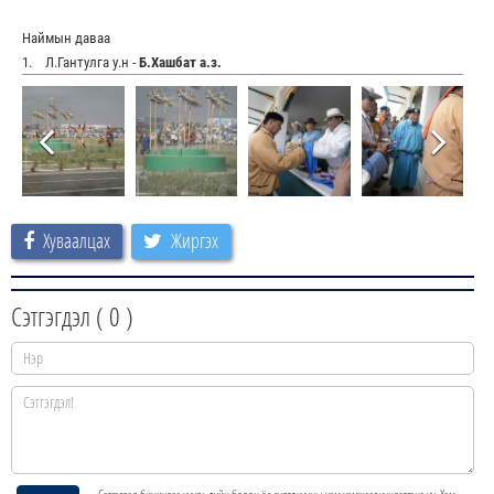
Наймын даваа
1. Л.Гантулга у.н -
Б.Хашбат а.з.
Хуваалцах
Жиргэх
Сэтгэгдэл (
0
)