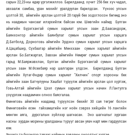
сарын 22,23-ны өдөр үргэлжиллээ. Барилдаанд хүчит 256 бөх хүч чадал,
авхаалж самбаа, уран мэхийг уралдуулан барилдсан. Үүнээс улсын
цолтой 30, аймгийн арслан цолтой 20 гаруй бөх зодоглосон бөгөөд энэ
нь наадмын чансааг илэрхийлж байсан юм. Шөвгийн наймд Булган
аймгийн Бүрэгхангай сумын харьяат улсын заан Д.Баасандорж,
Баянхонгор аймгийн Баянбулаг сумын харьяат улсын харцага
Д.Батболд, Дорноговь аймгийн Эрдэнэ сумын харьяат улсын харцага
А.Цацабшир, Сүхбаатар аймгийн Мөнххаан сумын харъяат аймгийн
арслан Бо.Батжаргал, Завхан аймгийн Нөмрөг сумын харьяат улсын
гарьд М.Баяржавхлан, Булган аймгийн Бүрэгхангай сумын харьяат
улсын заан М.Өсөхбаяр нар шалгаран үлдсэн. Барилдаанд Булган
аймгийн Хутаг-Өндөр сумын харьяат "Хилчин" спорт хорооны бөх
аймгийн заан Батчулууны Хашбат түрүүлж аймгийн арслан цол хүртэж,
Говь-Алтай аймгийн Цээл сумын харьяат улсын начин Л.Гантулга
үзүүрлэж наадамчин олноо баясгалаа.
Өмнөговь аймгийн наадамд түрүүлсэн бөхийг 30 сая төгрөг болон
Өмнөговийн есөн гайхамшгийн нэг ноён сэврээ хийцийн 16 лангийн
мөнгөн аяга, дурсгалын зүйлээр шагнасан. Энэ шагналыг зургаан
насны хурдан морины уралдааны түрүүг авсан уяач нарт мөн гардуулсан
юм.
Уншигч та бүхэндээ таваас наймын давааны оноолтыг хүргэе.