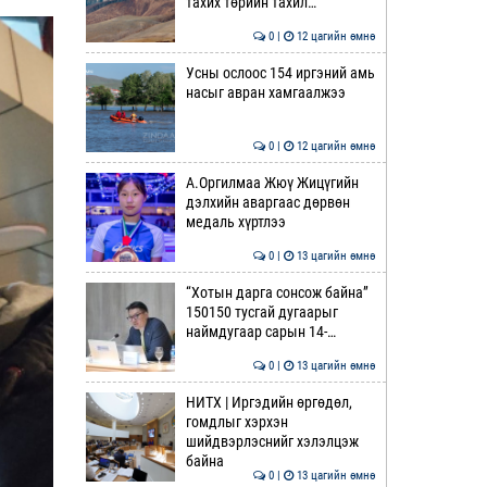
тахих төрийн тахил…
0 |
12 цагийн өмнө
Усны ослоос 154 иргэний амь
насыг авран хамгаалжээ
0 |
12 цагийн өмнө
А.Оргилмаа Жюү Жицүгийн
дэлхийн аваргаас дөрвөн
медаль хүртлээ
0 |
13 цагийн өмнө
“Хотын дарга сонсож байна”
150150 тусгай дугаарыг
наймдугаар сарын 14-…
0 |
13 цагийн өмнө
НИТХ | Иргэдийн өргөдөл,
гомдлыг хэрхэн
шийдвэрлэснийг хэлэлцэж
байна
0 |
13 цагийн өмнө