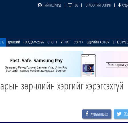
НИЙТЛЭЛЧИД
ТВ8
ӨГЛӨӨНИЙ СОНИН
АУДИ
УЛЬ
ДЭЛХИЙ
НААДАМ-2026
СПОРТ
УРЛАГ
COP17
ӨДРИЙН ХӨТӨЧ
LIFE STYL
арын зөрчлийн хэргийг хэрэгсэхгүй
Хуваалцах
Жи