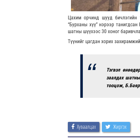
Цахим орчинд шууд бичлэгийн ү
“Бурханы хүү” нэрээр танигдсан
шатны шүүхээс 30 хоног баривчла
Түүнийг цагдан хорих захирамжий
Тэгвэл өнөөдөр
заалдах шатны
тооцож, Б.Баяр
Хуваалцах
Жиргэх