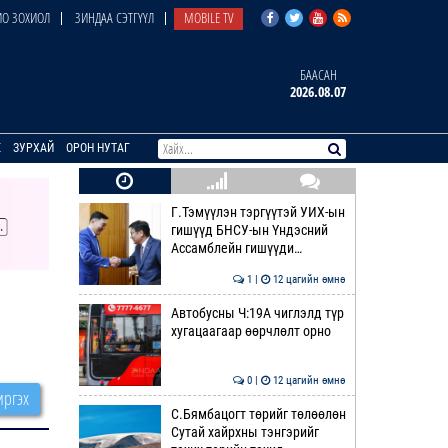
О ЗОХИОЛ
ЗИНДАА СЭТГҮҮЛ
MOBILE TV
БААСАН
2026.08.07
E
ЗУРХАЙ
ОРОН НУТАГ
Г.Тэмүүлэн тэргүүтэй УИХ-ын
гишүүд БНСУ-ын Үндэсний
Ассамблейн гишүүди…
1 |
12 цагийн өмнө
Автобусны Ч:19А чиглэлд түр
хугацаагаар өөрчлөлт орно
0 |
12 цагийн өмнө
ргэх
С.Бямбацогт төрийг төлөөлөн
Сутай хайрхны тэнгэрийг