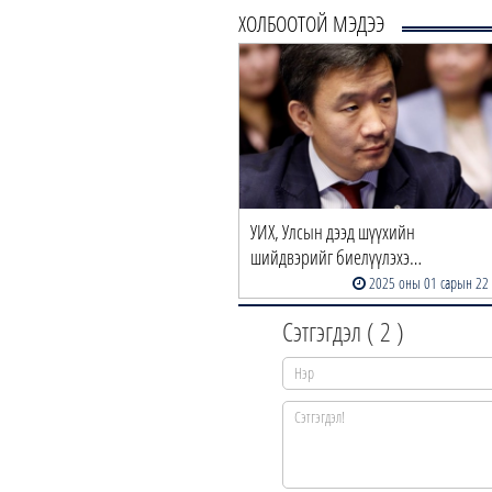
ХОЛБООТОЙ МЭДЭЭ
УИХ, Улсын дээд шүүхийн
шийдвэрийг биелүүлэхэ…
2025 оны 01 сарын 22
Сэтгэгдэл (
2
)