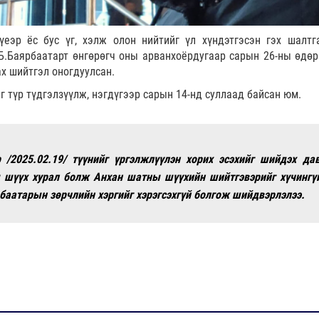
еэр ёс бус үг, хэлж олон нийтийг үл хүндэтгэсэн гэх шалтг
 Б.Баярбаатарт өнгөрөгч оны арванхоёрдугаар сарын 26-ны өдөр
х шийтгэл оногдуулсан.
г түр түдгэлзүүлж, нэгдүгээр сарын 14-нд суллаад байсан юм.
 /2025.02.19/ түүнийг үргэлжлүүлэн хорих эсэхийг шийдэх да
 шүүх хурал болж Анхан шатны шүүхийн шийтгэвэрийг хүчингү
баатарын зөрчлийн хэргийг хэрэгсэхгүй болгож шийдвэрлэлээ.