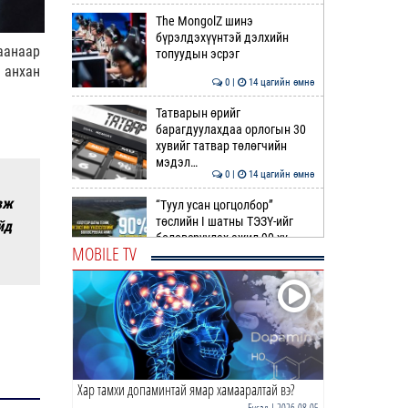
The MongolZ шинэ
бүрэлдэхүүнтэй дэлхийн
аанаар
топуудын эсрэг
 анхан
0 |
14 цагийн өмнө
Татварын өрийг
барагдуулахдаа орлогын 30
хувийг татвар төлөгчийн
мэдэл…
0 |
14 цагийн өмнө
вж
“Туул усан цогцолбор”
төслийн I шатны ТЭЗҮ-ийг
йд
боловсруулах ажил 90 ху…
MOBILE TV
0 |
14 цагийн өмнө
Нийслэлийн иргэдийн
Төлөөлөгчдийн Хурлын
Ээлжит VIII хуралдаан
эхэллээ
0 |
15 цагийн өмнө
Хар тамхи допаминтай ямар хамааралтай вэ?
ТОО | Гадаад валютын нөөц
7.9 тэрбум ам.доллар давлаа
Бусад
| 2026-08-05