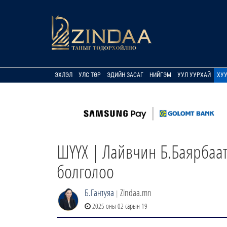
ЭХЛЭЛ
УЛС ТӨР
ЭДИЙН ЗАСАГ
НИЙГЭМ
УУЛ УУРХАЙ
ХУ
ШҮҮХ | Лайвчин Б.Баярбаат
болголоо
Б.Гантуяа
Zindaa.mn
|
2025 оны 02 сарын 19