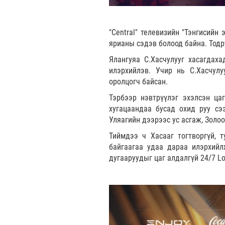
"Central" телевизийн "Тэнгисийн
ярианы сэдэв болоод байна. Тодр
Ялангуяа С.Хасчулууг хасагдах
илэрхийлэв. Учир нь С.Хасчулу
оролцогч байсан.
Тэрбээр нэвтрүүлэг эхэлсэн ца
хугацаандаа бусад охид руу сэ
Уляагийн дээрээс ус асгаж, Золо
Тиймдээ ч Хасааг тогтворгүй, т
байгаагаа удаа дараа илэрхийл
дугааруудыг цаг алдалгүй 24/7 L