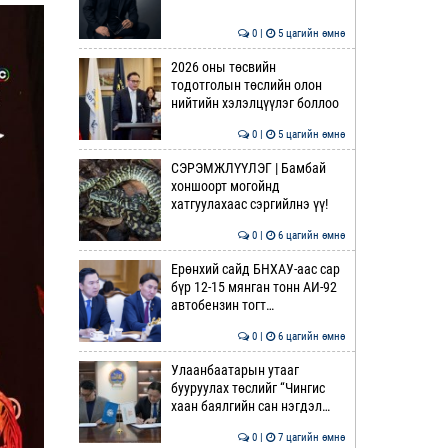
0 |
5 цагийн өмнө
2026 оны төсвийн
тодотголын төслийн олон
нийтийн хэлэлцүүлэг боллоо
0 |
5 цагийн өмнө
СЭРЭМЖЛҮҮЛЭГ | Бамбай
хоншоорт могойнд
хатгуулахаас сэргийлнэ үү!
0 |
6 цагийн өмнө
Ерөнхий сайд БНХАУ-аас сар
бүр 12-15 мянган тонн АИ-92
автобензин тогт…
0 |
6 цагийн өмнө
Улаанбаатарын утааг
бууруулах төслийг “Чингис
хаан баялгийн сан нэгдэл…
0 |
7 цагийн өмнө