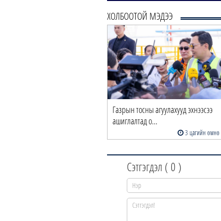
ХОЛБООТОЙ МЭДЭЭ
Газрын тосны агуулахууд эхнээсээ
ашиглалтад о…
3 цагийн өмнө
Сэтгэгдэл (
0
)