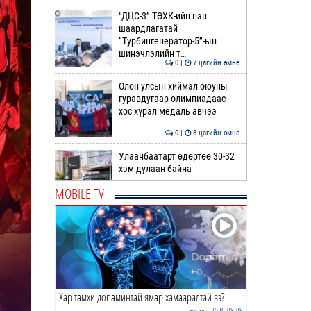
"ДЦС-3” ТӨХК-ийн нэн
шаардлагатай
“Турбингенератор-5”-ын
шинэчлэлийн т…
0 |
7 цагийн өмнө
Олон улсын хиймэл оюуны
гуравдугаар олимпиадаас
хос хүрэл медаль авчээ
0 |
8 цагийн өмнө
Улаанбаатарт өдөртөө 30-32
хэм дулаан байна
MOBILE TV
0 |
8 цагийн өмнө
ДОРНЫН ЗУРХАЙ | Морь,
нохой жилтнээ аливаа үйлийг
хийхэд эерэг сайн
0 |
9 цагийн өмнө
Хар тамхи допаминтай ямар хамааралтай вэ?
ӨГЛӨӨНИЙ МЭНД!
Бусад
| 2026-08-05