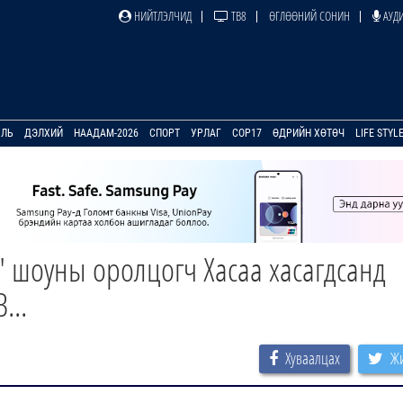
НИЙТЛЭЛЧИД
ТВ8
ӨГЛӨӨНИЙ СОНИН
АУДИ
УЛЬ
ДЭЛХИЙ
НААДАМ-2026
СПОРТ
УРЛАГ
COP17
ӨДРИЙН ХӨТӨЧ
LIFE STYL
7" шоуны оролцогч Хасаа хасагдсанд
...
Хуваалцах
Жи