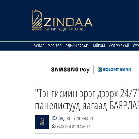
ЭХЛЭЛ
УЛС ТӨР
ЭДИЙН ЗАСАГ
НИЙГЭМ
УУЛ УУРХАЙ
ХУ
"Тэнгисийн эрэг дээрх 24/
панелистууд яагаад БАЯРЛАВ
Ж.Сондор
Zindaa.mn
|
2025 оны 04 сарын 17