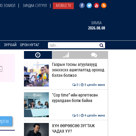
О ЗОХИОЛ
ЗИНДАА СЭТГҮҮЛ
MOBILE TV
БЯМБА
2026.08.08
E
ЗУРХАЙ
ОРОН НУТАГ
Газрын тосны агуулахууд
эхнээсээ ашиглалтад ороход
бэлэн болжээ
0 |
3 цагийн өмнө
“Cop time”-ийн өргөтгөсөн
хуралдаан болж байна
0 |
4 цагийн өмнө
ргэх
ХҮН ӨӨРӨӨСӨӨ ЗУГТАЖ
ЧАДАХ УУ?