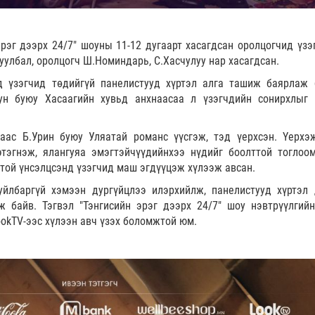
 эрэг дээрх 24/7" шоуны 11-12 дугаарт хасагдсан оролцогчид үзэ
уулбал, оролцогч Ш.Номиндарь, С.Хасчулуу нар хасагдсан.
ад үзэгчид төдийгүй панелистууд хүртэл алга ташиж баярлаж 
ун буюу Хасаагийн хувьд анхнаасаа л үзэгчдийн сонирхлыг 
гаас Б.Урин буюу Уляатай романс үүсгэж, тэд үерхсэн. Үерхэ
этэгнэж, ялангуяа эмэгтэйчүүдийнхээ нүдийг боолттой тоглоо
отой үнсэлцсэнд үзэгчид маш эгдүүцэж хүлээж авсан.
уйлбаргүй хэмээн дургүйцлээ илэрхийлж, панелистууд хүртэл 
ж байв. Тэгвэл "Тэнгисийн эрэг дээрх 24/7" шоу нэвтрүүлгий
ookTV-ээс хүлээн авч үзэх боломжтой юм.