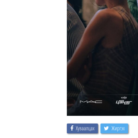
Хуваалцах
Жиргэх