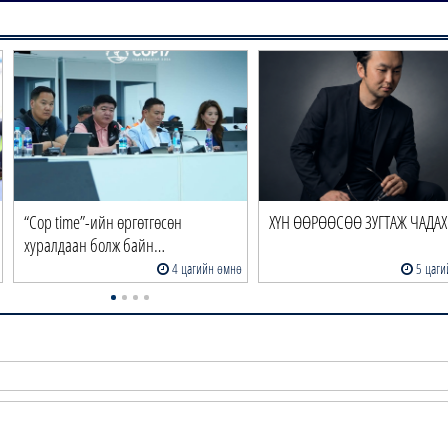
“Cop time”-ийн өргөтгөсөн
ХҮН ӨӨРӨӨСӨӨ ЗУГТАЖ ЧАДАХ 
хуралдаан болж байн…
4 цагийн өмнө
5 цаги