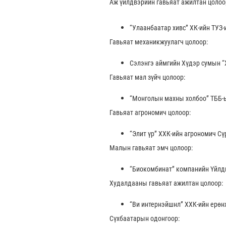
Аж үйлдвэрийн гавьяат ажилтан цолоо
“Улаанбаатар хивс” ХК-ийн ТУЗ-
Гавьяат механикжуулагч цолоор:
Сэлэнгэ аймгийн Хүдэр сумын 
Гавьяат мал зүйч цолоор:
“Монголын махны холбоо” ТББ-ы
Гавьяат агрономич цолоор:
“Элит үр” ХХК-ийн агрономич 
Малын гавьяат эмч цолоор:
“Биокомбинат” компанийн Үйлдв
Худалдааны гавьяат ажилтан цолоор:
“Ви интернэйшнл” ХХК-ийн ерөн
Сүхбаатарын одонгоор: