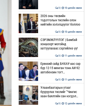
0 |
10 цагийн өмнө
2026 оны төсвийн
тодотголын төслийн олон
нийтийн хэлэлцүүлэг боллоо
0 |
10 цагийн өмнө
СЭРЭМЖЛҮҮЛЭГ | Бамбай
хоншоорт могойнд
хатгуулахаас сэргийлнэ үү!
0 |
11 цагийн өмнө
Ерөнхий сайд БНХАУ-аас сар
бүр 12-15 мянган тонн АИ-92
автобензин тогт…
0 |
11 цагийн өмнө
Улаанбаатарын утааг
бууруулах төслийг “Чингис
хаан баялгийн сан нэгдэл…
0 |
12 цагийн өмнө