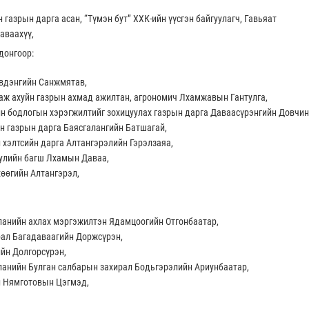
 газрын дарга асан, “Түмэн бут” ХХК-ийн үүсгэн байгуулагч, Гавьяат
аваахүү,
донгоор:
үвдэнгийн Санжмятав,
 аж ахуйн газрын ахмад ажилтан, агрономич Лхамжавын Гантулга,
 бодлогын хэрэгжилтийг зохицуулах газрын дарга Даваасүрэнгийн Довчин
 газрын дарга Баясгалангийн Батшагай,
 хэлтсийн дарга Алтангэрэлийн Гэрэлзаяа,
улийн багш Лхамын Даваа,
өөгийн Алтангэрэл,
панийн ахлах мэргэжилтэн Ядамцоогийн Отгонбаатар,
рал Багадаваагийн Доржсүрэн,
йн Долгорсүрэн,
панийн Булган салбарын захирал Бодьгэрэлийн Ариунбаатар,
 Нямготовын Цэгмэд,