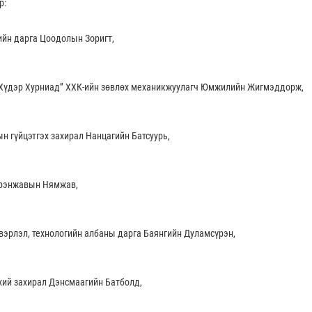
р:
ийн дарга Цоодолын Зоригт,
“Хүдэр Хурниад” ХХК-ийн зөвлөх механикжуулагч Юмжилийн Жигмэддорж,
н гүйцэтгэх захирал Нанцагийн Батсуурь,
Сүрэнжавын Нямжав,
эрлэл, технологийн албаны дарга Баянгийн Дуламсүрэн,
хий захирал Дэнсмаагийн Батболд,