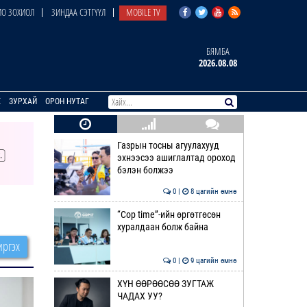
О ЗОХИОЛ
ЗИНДАА СЭТГҮҮЛ
MOBILE TV
БЯМБА
2026.08.08
E
ЗУРХАЙ
ОРОН НУТАГ
Газрын тосны агуулахууд
эхнээсээ ашиглалтад ороход
бэлэн болжээ
0 |
8 цагийн өмнө
“Cop time”-ийн өргөтгөсөн
хуралдаан болж байна
ргэх
0 |
9 цагийн өмнө
ХҮН ӨӨРӨӨСӨӨ ЗУГТАЖ
ЧАДАХ УУ?