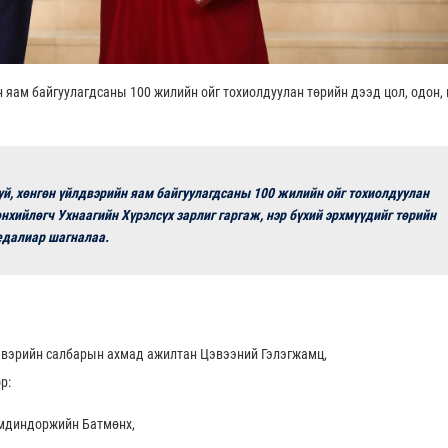
йн яам байгуулагдсаны 100 жилийн ойг тохиолдуулан төрийн дээд цол, одон,
уй, хөнгөн үйлдвэрийн яам байгуулагдсаны 100 жилийн ойг тохиолдуулан
хийлөгч Ухнаагийн Хүрэлсүх зарлиг гаргаж, нэр бүхий эрхмүүдийг төрийн
медалиар шагналаа.
йлдвэрийн салбарын ахмад ажилтан Цэвээний Гэлэгжамц,
р:
мдиндоржийн Батмөнх,