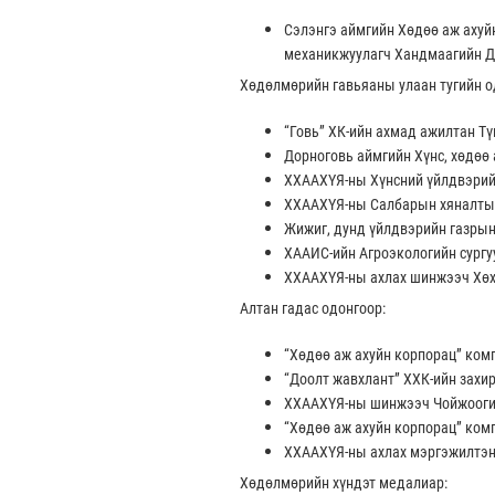
Сэлэнгэ аймгийн Хөдөө аж ахуйн
механикжуулагч Хандмаагийн Д
Хөдөлмөрийн гавьяаны улаан тугийн о
“Говь” ХК-ийн ахмад ажилтан Т
Дорноговь аймгийн Хүнс, хөдөө
ХХААХҮЯ-ны Хүнсний үйлдвэрийн
ХХААХҮЯ-ны Салбарын хяналтын
Жижиг, дунд үйлдвэрийн газрын
ХААИС-ийн Агроэкологийн сургу
ХХААХҮЯ-ны ахлах шинжээч Хөх
Алтан гадас одонгоор:
“Хөдөө аж ахуйн корпорац” ком
“Доолт жавхлант” ХХК-ийн захи
ХХААХҮЯ-ны шинжээч Чойжооги
“Хөдөө аж ахуйн корпорац” ком
ХХААХҮЯ-ны ахлах мэргэжилтэн
Хөдөлмөрийн хүндэт медалиар: