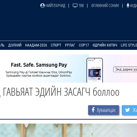
НИЙТЛЭЛЧИД
ТВ8
ӨГЛӨӨНИЙ СОНИН
АУДИ
УЛЬ
ДЭЛХИЙ
НААДАМ-2026
СПОРТ
УРЛАГ
COP17
ӨДРИЙН ХӨТӨЧ
LIFE STYL
ц ГАВЬЯАТ ЭДИЙН ЗАСАГЧ боллоо
Хуваалцах
Жи