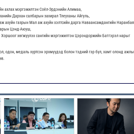
йн ахлах мэргэжилтэн Соёл-Эрдэнийн Алимаа,
панийн Дархан салбарын захирал Тлеуханы Айгуль,
 аж ахуйн газрын Мал аж ахуйн хэлтсийн дарга Наваансамдангийн Наранбая
арын Цэнд-Аюуш,
н Хоршоог хөгжүүлэх сангийн мэргэжилтэн Цэрэндоржийн Батгэрэл нарыг
ол, одон, медаль хүртсэн эрхмүүдэд болон тэдний гэр бүл, хамт олонд ажл
өв.