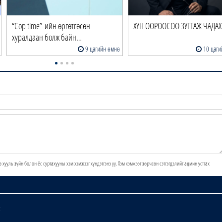
“Cop time”-ийн өргөтгөсөн
ХҮН ӨӨРӨӨСӨӨ ЗУГТАЖ ЧАДАХ 
хуралдаан болж байн…
9 цагийн өмнө
10 цаги
э хууль зүйн болон ёс суртахууны хэм хэмжээг хүндэтгэнэ үү. Хэм хэмжээг зөрчсөн сэтгэгдэлийг админ устгах
х