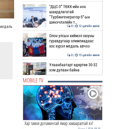
"ДЦС-3” ТӨХК-ийн нэн
шаардлагатай
“Турбингенератор-5”-ын
шинэчлэлийн т…
 медаль
0 |
12 цагийн өмнө
Олон улсын хиймэл оюуны
гуравдугаар олимпиадаас
хос хүрэл медаль авчээ
0 |
13 цагийн өмнө
Улаанбаатарт өдөртөө 30-32
хэм дулаан байна
MOBILE TV
0 |
13 цагийн өмнө
ДОРНЫН ЗУРХАЙ | Морь,
нохой жилтнээ аливаа үйлийг
хийхэд эерэг сайн
0 |
13 цагийн өмнө
Хар тамхи допаминтай ямар хамааралтай вэ?
ӨГЛӨӨНИЙ МЭНД!
Бусад
| 2026-08-05