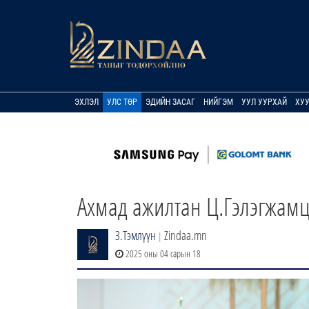
ЭХЛЭЛ
УЛС ТӨР
ЭДИЙН ЗАСАГ
НИЙГЭМ
УУЛ УУРХАЙ
ХУ
Ахмад ажилтан Ц.Гэлэгжам
З.Тэмлүүн
Zindaa.mn
|
2025 оны 04 сарын 18