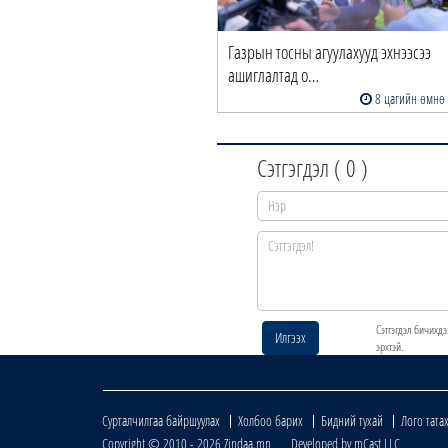
Газрын тосны агуулахууд эхнээсээ
ашиглалтад о…
8 цагийн өмнө
Сэтгэгдэл (
0
)
Сэтгэгдэл бичихдэ
Илгээх
эрхтэй.
Сурталчилгаа байршуулах
Холбоо барих
Бидний тухай
Лого тата
Copyright © 2010 - 2026 Zindaa.mn Developed by mCast LLC