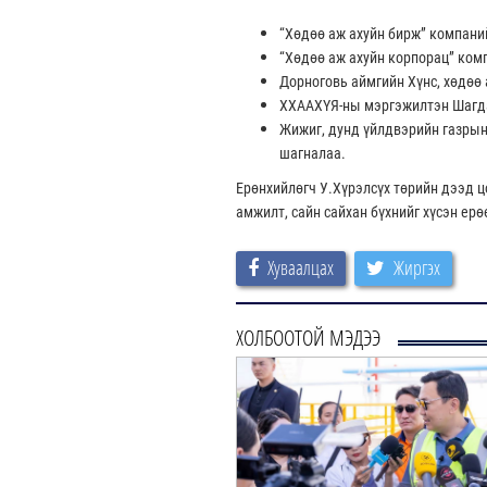
“Хөдөө аж ахуйн бирж” компани
“Хөдөө аж ахуйн корпорац” ком
Дорноговь аймгийн Хүнс, хөдөө
ХХААХҮЯ-ны мэргэжилтэн Шагд
Жижиг, дунд үйлдвэрийн газры
шагналаа.
Ерөнхийлөгч У.Хүрэлсүх төрийн дээд ц
амжилт, сайн сайхан бүхнийг хүсэн ерө
Хуваалцах
Жиргэх
ХОЛБООТОЙ МЭДЭЭ