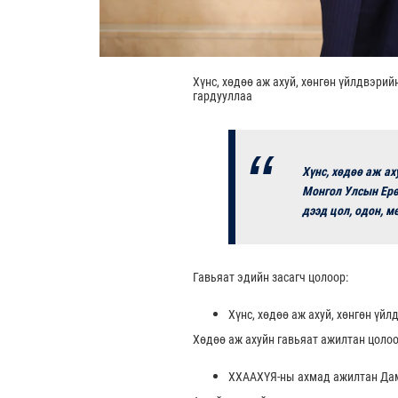
Хүнс, хөдөө аж ахуй, хөнгөн үйлдвэри
гардууллаа
Хүнс, хөдөө аж ах
Монгол Улсын Ерөн
дээд цол, одон, 
Гавьяат эдийн засагч цолоор:
Хүнс, хөдөө аж ахуй, хөнгөн ү
Хөдөө аж ахуйн гавьяат ажилтан цолоо
ХХААХҮЯ-ны ахмад ажилтан Да