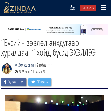
Mobile TV
НИЙТЛЭЛЧИД
ТВ8
“Бүсийн зөвлөл анхдугаар
ӨГЛӨӨНИЙ СОНИН
АУДИО ЗОХИОЛ
хуралдаан” хойд бүсэд ЭХЭЛЛЭЭ
ЗИНДАА СЭТГҮҮЛ
Ж.Золжаргал
Zindaa.mn
|
2025 оны 04 сарын 28
Хуваалцах
Жиргэх