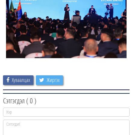
Хуваалцах
Жиргэх
Сэтгэгдэл (
0
)