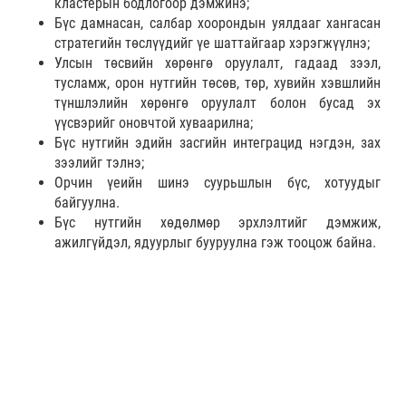
кластерын бодлогоор дэмжинэ;
Бүс дамнасан, салбар хоорондын уялдааг хангасан
стратегийн төслүүдийг үе шаттайгаар хэрэгжүүлнэ;
Улсын төсвийн хөрөнгө оруулалт, гадаад зээл,
тусламж, орон нутгийн төсөв, төр, хувийн хэвшлийн
түншлэлийн хөрөнгө оруулалт болон бусад эх
үүсвэрийг оновчтой хуваарилна;
Бүс нутгийн эдийн засгийн интеграцид нэгдэн, зах
зээлийг тэлнэ;
Орчин үеийн шинэ суурьшлын бүс, хотуудыг
байгуулна.
Бүс нутгийн хөдөлмөр эрхлэлтийг дэмжиж,
ажилгүйдэл, ядуурлыг бууруулна гэж тооцож байна.