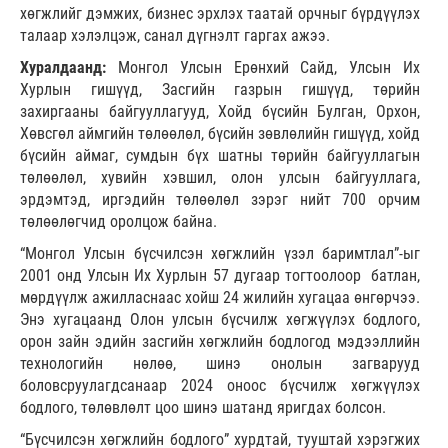
хөгжлийг дэмжих, бизнес эрхлэх таатай орчныг бүрдүүлэх
талаар хэлэлцэж, санал дүгнэлт гаргах ажээ.
Хуралдаанд:
Монгол Улсын Ерөнхий Сайд, Улсын Их
Хурлын гишүүд, Засгийн газрын гишүүд, төрийн
захиргааны байгууллагууд, Хойд бүсийн Булган, Орхон,
Хөвсгөл аймгийн төлөөлөл, бүсийн зөвлөлийн гишүүд, хойд
бүсийн аймаг, сумдын бүх шатны төрийн байгууллагын
төлөөлөл, хувийн хэвшил, олон улсын байгууллага,
эрдэмтэд, иргэдийн төлөөлөл зэрэг нийт 700 орчим
төлөөлөгчид оролцож байна.
“Монгол Улсын бүсчилсэн хөгжлийн үзэл баримтлал”-ыг
2001 онд Улсын Их Хурлын 57 дугаар тогтоолоор батлан,
мөрдүүлж ажилласнаас хойш 24 жилийн хугацаа өнгөрчээ.
Энэ хугацаанд Олон улсын бүсчилж хөгжүүлэх бодлого,
орон зайн эдийн засгийн хөгжлийн бодлогод мэдээллийн
технологийн нөлөө, шинэ онолын загварууд
боловсруулагдсанаар 2024 оноос бүсчилж хөгжүүлэх
бодлого, төлөвлөлт цоо шинэ шатанд яригдах болсон.
“Бүсчилсэн хөгжлийн бодлого” хурдтай, тууштай хэрэгжих