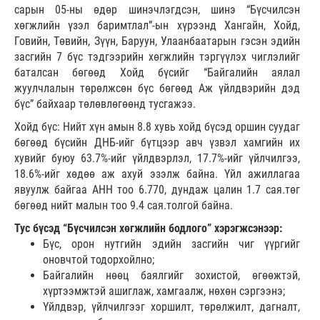
сарын 05-ны өдөр шинэчлэгдсэн, шинэ “Бүсчилсэн
хөгжлийн үзэл баримтлал”-ын хүрээнд Хангайн, Хойд,
Говийн, Төвийн, Зүүн, Баруун, Улаанбаатарын гэсэн эдийн
засгийн 7 бүс тэдгээрийн хөгжлийн тэргүүлэх чиглэлийг
баталсан бөгөөд Хойд бүсийг “Байгалийн аялал
жуулчлалын төрөлжсөн бүс бөгөөд Аж үйлдвэрийн дэд
бүс” байхаар төлөвлөгөөнд тусгажээ.
Хойд бүс: Нийт хүн амын 8.8 хувь хойд бүсэд оршин суудаг
бөгөөд бүсийн ДНБ-ийг бүтцээр авч үзвэл хамгийн их
хувийг буюу 63.7%-ийг үйлдвэрлэл, 17.7%-ийг үйлчилгээ,
18.6%-ийг хөдөө аж ахуй эзэлж байна. Үйл ажиллагаа
явуулж байгаа АНН тоо 6.770, дундаж цалин 1.7 сая.төг
бөгөөд нийт малын тоо 9.4 сая.толгой байна.
Тус бүсэд “Бүсчилсэн хөгжлийн бодлого” хэрэгжсэнээр:
Бүс, орон нутгийн эдийн засгийн чиг үүргийг
оновчтой тодорхойлно;
Байгалийн нөөц баялгийг зохистой, өгөөжтэй,
хүртээмжтэй ашиглаж, хамгаалж, нөхөн сэргээнэ;
Үйлдвэр, үйлчилгээг хоршилт, төрөлжилт, дагналт,