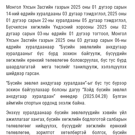
Монгол Улсын Засгийн газрын 2025 оны 01 дүгээр сарын
14-ний өдрийн хуралдааны 03 дугаар тэмдэглэл, 2025 оны
01 дүгээр сарын 22-ны хуралдааны 05 дугаар тэмдэглэл,
Бүсчилсэн хөгжлийн Үндэсний хорооны 2025 оны 02
дугаар сарын 03-ны өдрийн 01 дүгээр тогтоол, Монгол
Улсын Засгийн газрын 2025 оны 03 дугаар сарын 06-ны
өдрийн хуралдаанаар “Бүсийн зөвлөлийн анхдугаар
хуралдааныг бүс бүрд зохион байгуулж, бүсүүдийн
хөгжлийн ерөнхий төлөвлөгөө боловсруулах, бүс тус бүрд
шаардлагатай мега төслийг танилцуулж, хэлэлцүүлэх
шийдвэр гарсан.
“Бүсийн зөвлөл анхдугаар хуралдаан”-ыг бүс тус бүрээр
зохион байгуулахаар болсны дагуу “Хойд бүсийн зөвлөл
анхдугаар хуралдаан” өнөөдөр (2025.04.28) Булган
аймгийн спортын ордонд эхэлж байна.
Энэхүү хуралдаанаар бүсийн зөвлөлүүдийн хэвийн үйл
ажиллагааг хангах, бүсийн хөгжлийн бодлоготой салбарын
төлөвлөгөөг нийцүүлэх, бүсүүдийг хөгжлийн ерөнхий
төлөвлөгөө, зорилтот хөтөлбөртэй болгох, бүсийн