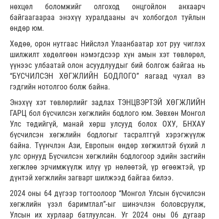
нөхцөл боломжийг олгоход онцгойлон анхаарч
байгаагаараа энэхүү хуралдааны ач холбогдол туйлын
өндөр юм.
Хөдөө, орон нутгаас Нийслэл Улаанбаатар хот руу чиглэх
шилжилт хөдөлгөөн нэмэгдсээр хүн амын хэт төвлөрөл,
үүнээс улбаатай олон асуудлуудыг бий болгож байгаа нь
“БҮСЧИЛСЭН ХӨГЖЛИЙН БОДЛОГО” яагаад чухал вэ
гэдгийн нотолгоо болж байна.
Энэхүү хэт төвлөрлийг задлах ТЭНЦВЭРТЭЙ ХӨГЖЛИЙН
ГАРЦ бол бүсчилсэн хөгжлийн бодлого юм. Зөвхөн Монгол
Улс төдийгүй, манай хөрш улсууд болох ОХУ, БНХАУ
бүсчилсэн хөгжлийн бодлогыг тасралтгүй хэрэгжүүлж
байна. Түүнчлэн Ази, Европын өндөр хөгжилтэй бүхий л
улс орнууд Бүсчилсэн хөгжлийн бодлогоор эдийн засгийн
хөгжлөө эрчимжүүлж илүү үр нөлөөтэй, үр өгөөжтэй, үр
дүнтэй хөгжлийн загварт шилжээд байгаа билээ.
2024 оны 64 дүгээр тогтоолоор “Монгол Улсын бүсчилсэн
хөгжлийн үзэл баримтлал”-ыг шинэчлэн боловсруулж,
Улсын их хурлаар батлуулсан. Уг 2024 оны 06 дугаар