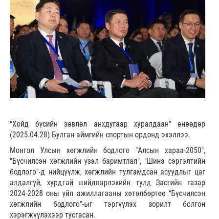
“Хойд бүсийн зөвлөл анхдугаар хуралдаан” өнөөдөр
(2025.04.28) Булган аймгийн спортын ордонд эхэллээ.
Монгол Улсын хөгжлийн бодлого "Алсын хараа-2050",
"Бүсчилсэн хөгжлийн үзэл баримтлал", "Шинэ сэргэлтийн
бодлого"-д нийцүүлж, хөгжлийн тулгамдсан асуудлыг цаг
алдалгүй, хурдтай шийдвэрлэхийн тулд Засгийн газар
2024-2028 оны үйл ажиллагааны хөтөлбөртөө “Бүсчилсэн
хөгжлийн бодлого”-ыг тэргүүлэх зорилт болгон
хэрэгжүүлэхээр тусгасан.