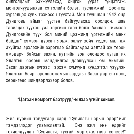
ойлголцлыг бэхжүүлэхэд онцгой үүрэг гүйцэтгэж,
монголчуудынхаа сэтгэлийн бэлэг, тусламжийг фронтод
хүргэлцэх хувь тохиосон түүхтэй. Мөн түүнчлэн 1942 онд
Дундговь аймаг үүсгэн байгуулахад оролцон, шав
тавилцах түүхэн үйл хэргийн гэрч болж байлаа. Тиймээс
Дундговийн түүх бол миний цээжинд үргэлжийн мөнх
байдаг” хэмээн дурсан ярьж, залуу хойч үедээ мал аж
ахуйгаа эрхлэхийн зэрэгцээ байгальдаа ээлтэй аж төрөн
амьдарч байхыг захин, нутгийн зон олондоо аугаа их
Ялалтын баярын мэндчилгээ дэвшүүлсэн юм. Аймгийн
Засаг даргын зүгээс эрхэм хүмүүнд хүндэтгэл үзүүлэн
Ялалтын баярт оролцох замын зардлыг Засаг даргын нөөц
хөрөнгөөс шийдвэрлэхээр болов.
“Цагаан нөмрөгт баатрууд”-ынхаа үгийг сонсов
Жил бүрийн тавдугаар сард “Сувилагч нарын өдөр”-ийг
тэмдэглэдэг уламжлалтай. Энэ жил энэ өдрийг
тохиолдуулан “Сувилагч, тусгай мэргэжилтнээ сонсъё!”