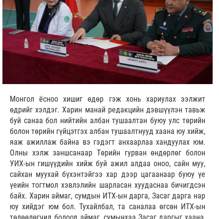
Монгол ёсноо хишиг өдөр гэж хонь хариулах ээлжит
өдрийг хэлдэг. Харин манай редакцийн дэвшүүлэн тавьж
буй санаа бол нийтийн албан тушаалтан буюу улс төрийн
болон төрийн гүйцэтгэх албан тушаалтнууд хаана юу хийж,
яаж ажиллаж байна вэ гэдэгт анхаарлаа хандуулах юм.
Олны хэлж заншсанаар Төрийн гурван өндөрлөг болон
УИХ-ын гишүүдийн хийж буй ажил алдаа оноо, сайн муу,
сайхан муухай бүхэнтэйгээ хар дээр цагаанаар буюу үе
үеийн тогтмол хэвлэлийн шарласан хуудаснаа бичигдсэн
байх. Харин аймаг, сумдын ИТХ-ын дарга, Засаг дарга нар
юу хийдэг юм бол. Тухайлбал, та саналаа өгсөн ИТХ-ын
төлөөлөгчид болоод аймаг, сумынхаа Засаг даргыг хаана,