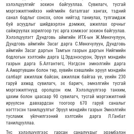
хэлэлцүүлгийг зохион байгууллаа. Сувилагч, тусгай
мэргэжилтнийхээ нийгмийн баталгааг хангах, тэдний
санал бодлыг сонсох, олон нийтэд таниулах, тулгамдаж
буй асуудлыг шийдвэрлэн дэмжих, ажиллах орчныг
сайжруулах зорилгоор тус арга хэмжээг зохион байгуулав.
Хэлэлцүүлэгт Дундговь аймгийн ИТХ-ын Ж.Мөнхчулуун,
Дундговь аймгийн Засаг дарга С.Мөнхчулуун, Дундговь
аймгийн Засаг даргын Тамгын газрын даргын Нийгмийн
бодлогын хэлтсийн дарга Ц.Эрдэнэсүрэн, Эрүүл мэндийн
газрын дарга Б.Алтантөгс, Нэгдсэн эмнэлгийн дарга
А.Амартүвшин болон төр, хувийн хэвшлийн эрүүл мэндийн
салбарт ажиллаж байсан, ажиллаж байгаа үе, үеийн 230
гаруй ахмад сувилагч, эх баригч, эмнэлгийн тусгай
мэргэжилтнүүд оролцсон юм. Хэлэлцүүлгээр танхим,
цахим болон цаасаар 90 сувилагч, тусгай мэргэжилтний
ирүүлсэн давхардсан тоогоор 670 гаруй саналыг
нэгтгэсэн танилцуулгыг Эрүүл мэндийн газрын Эмнэлгийн
тусламж үйлчилгээний хэлтсийн дарга Л.Ганбат
танилцууллаа.
Тус хэлэлцүүлгээс гарсан саналуудыг эрэмбэлэн