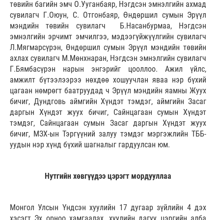
төвийн багийн эмч О.Ууганбаяр, Нэгдсэн эмнэлгийн ахмад
сувилагч Г.Оюун, С. Отгонбаяр, Өндөршил сумын Эрүүл
мэндийн төвийн сувилагч Б.Насанбурмаа, Нэгдсэн
эмнэлгийн эрчимт эмчилгээ, мэдээгүйжүүлгийн сувилагч
Л.Мягмарсүрэн, Өндөршил сумын Эрүүл мэндийн төвийн
ахлах сувилагч М.Мөнхнаран, Нэгдсэн эмнэлгийн сувилагч
Г.Бямбасүрэн нарын энгэрийг цооллоо. Ажил үйлс,
амжилт бүтээлээрээ нөхдөө хошуучлан яваа нэр бүхий
цагаан нөмрөгт баатруудад ч Эрүүл мэндийн яамны Жуух
бичиг, Дундговь аймгийн Хүндэт тэмдэг, аймгийн Засаг
даргын Хүндэт жуух бичиг, Сайнцагаан сумын Хүндэт
тэмдэг, Сайнцагаан сумын Засаг даргын Хүндэт жуух
бичиг, МЗХ-ын Тэргүүний залуу тэмдэг мэргэжлийн ТББ-
уудын нэр хүнд бүхий шагналыг гардуулсан юм.
Нутгийн хөвгүүдээ цэрэгт мордууллаа
Монгол Улсын Үндсэн хуулийн 17 дугаар зүйлийн 4 дэх
хэсэгт Эх орноо хамгаалах, хуулийн дагуу цэргийн алба