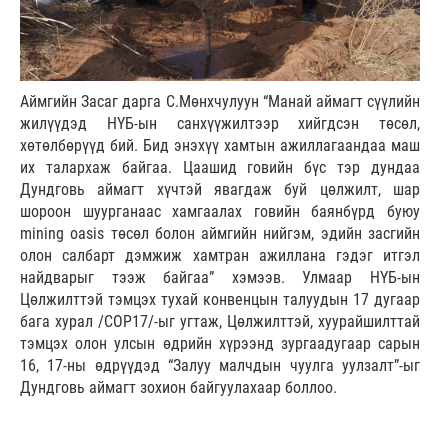
Аймгийн Засаг дарга С.Мөнхчулуун “Манай аймагт сүүлийн
жилүүдэд НҮБ-ын санхүүжилтээр хийгдсэн төсөл,
хөтөлбөрүүд бий. Бид энэхүү хамтын ажиллагаандаа маш
их талархаж байгаа. Цаашид говийн бүс тэр дундаа
Дундговь аймагт хүчтэй явагдаж буй цөлжилт, шар
шороон шуурганаас хамгаалах говийн баянбүрд буюу
mining oasis төсөл болон аймгийн нийгэм, эдийн засгийн
олон салбарт дэмжиж хамтран ажиллана гэдэг итгэл
найдварыг тээж байгаа” хэмээв. Улмаар НҮБ-ын
Цөлжилттэй тэмцэх тухай конвенцын талуудын 17 дугаар
бага хурал /COP17/-ыг угтаж, Цөлжилттэй, хуурайшилттай
тэмцэх олон улсын өдрийн хүрээнд зургаадугаар сарын
16, 17-ны өдрүүдэд “Залуу малчдын чуулга уулзалт”-ыг
Дундговь аймагт зохион байгуулахаар боллоо.