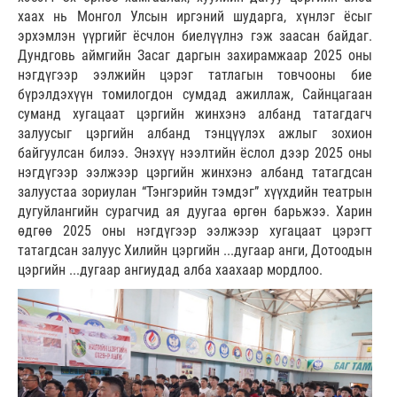
хаах нь Монгол Улсын иргэний шударга, хүнлэг ёсыг
эрхэмлэн үүргийг ёсчлон биелүүлнэ гэж заасан байдаг.
Дундговь аймгийн Засаг даргын захирамжаар 2025 оны
нэгдүгээр ээлжийн цэрэг татлагын товчооны бие
бүрэлдэхүүн томилогдон сумдад ажиллаж, Сайнцагаан
суманд хугацаат цэргийн жинхэнэ албанд татагдагч
залуусыг цэргийн албанд тэнцүүлэх ажлыг зохион
байгуулсан билээ. Энэхүү нээлтийн ёслол дээр 2025 оны
нэгдүгээр ээлжээр цэргийн жинхэнэ албанд татагдсан
залуустаа зориулан “Тэнгэрийн тэмдэг” хүүхдийн театрын
дугуйлангийн сурагчид ая дуугаа өргөн барьжээ. Харин
өдгөө 2025 оны нэгдүгээр ээлжээр хугацаат цэрэгт
татагдсан залуус Хилийн цэргийн ...дугаар анги, Дотоодын
цэргийн ...дугаар ангиудад алба хаахаар мордлоо.