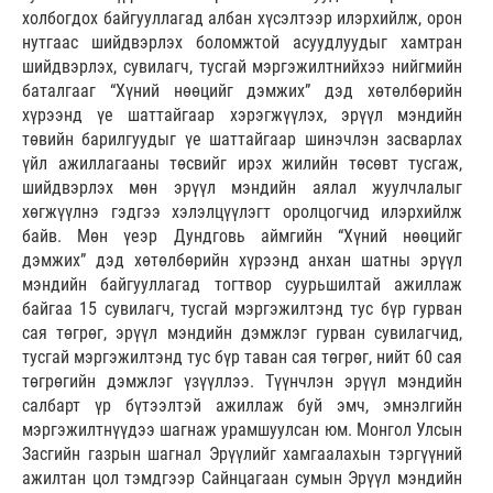
холбогдох байгууллагад албан хүсэлтээр илэрхийлж, орон
нутгаас шийдвэрлэх боломжтой асуудлуудыг хамтран
шийдвэрлэх, сувилагч, тусгай мэргэжилтнийхээ нийгмийн
баталгааг “Хүний нөөцийг дэмжих” дэд хөтөлбөрийн
хүрээнд үе шаттайгаар хэрэгжүүлэх, эрүүл мэндийн
төвийн барилгуудыг үе шаттайгаар шинэчлэн засварлах
үйл ажиллагааны төсвийг ирэх жилийн төсөвт тусгаж,
шийдвэрлэх мөн эрүүл мэндийн аялал жуулчлалыг
хөгжүүлнэ гэдгээ хэлэлцүүлэгт оролцогчид илэрхийлж
байв. Мөн үеэр Дундговь аймгийн “Хүний нөөцийг
дэмжих” дэд хөтөлбөрийн хүрээнд анхан шатны эрүүл
мэндийн байгууллагад тогтвор суурьшилтай ажиллаж
байгаа 15 сувилагч, тусгай мэргэжилтэнд тус бүр гурван
сая төгрөг, эрүүл мэндийн дэмжлэг гурван сувилагчид,
тусгай мэргэжилтэнд тус бүр таван сая төгрөг, нийт 60 сая
төгрөгийн дэмжлэг үзүүллээ. Түүнчлэн эрүүл мэндийн
салбарт үр бүтээлтэй ажиллаж буй эмч, эмнэлгийн
мэргэжилтнүүдээ шагнаж урамшуулсан юм. Монгол Улсын
Засгийн газрын шагнал Эрүүлийг хамгаалахын тэргүүний
ажилтан цол тэмдгээр Сайнцагаан сумын Эрүүл мэндийн