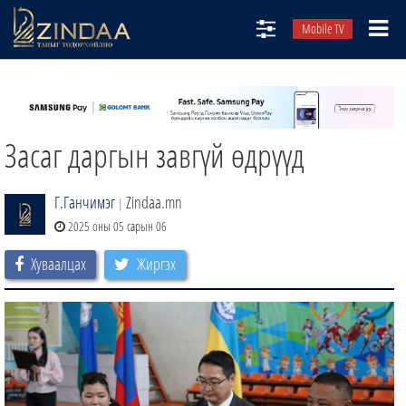
Mobile TV
НИЙТЛЭЛЧИД
ТВ8
Засаг даргын завгүй өдрүүд
ӨГЛӨӨНИЙ СОНИН
АУДИО ЗОХИОЛ
Г.Ганчимэг
Zindaa.mn
|
ЗИНДАА СЭТГҮҮЛ
2025 оны 05 сарын 06
Хуваалцах
Жиргэх