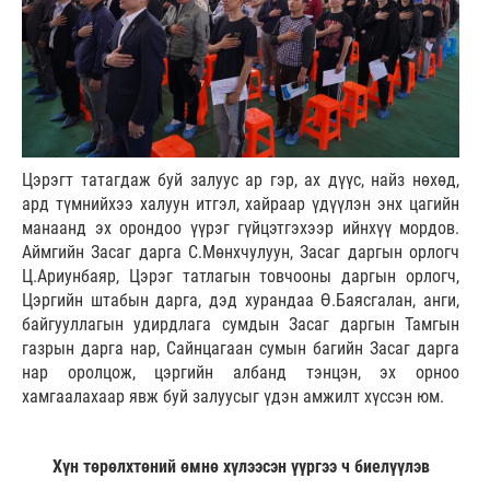
Цэрэгт татагдаж буй залуус ар гэр, ах дүүс, найз нөхөд,
ард түмнийхээ халуун итгэл, хайраар үдүүлэн энх цагийн
манаанд эх орондоо үүрэг гүйцэтгэхээр ийнхүү мордов.
Аймгийн Засаг дарга С.Мөнхчулуун, Засаг даргын орлогч
Ц.Ариунбаяр, Цэрэг татлагын товчооны даргын орлогч,
Цэргийн штабын дарга, дэд хурандаа Ө.Баясгалан, анги,
байгууллагын удирдлага сумдын Засаг даргын Тамгын
газрын дарга нар, Сайнцагаан сумын багийн Засаг дарга
нар оролцож, цэргийн албанд тэнцэн, эх орноо
хамгаалахаар явж буй залуусыг үдэн амжилт хүссэн юм.
Хүн төрөлхтөний өмнө хүлээсэн үүргээ ч биелүүлэв