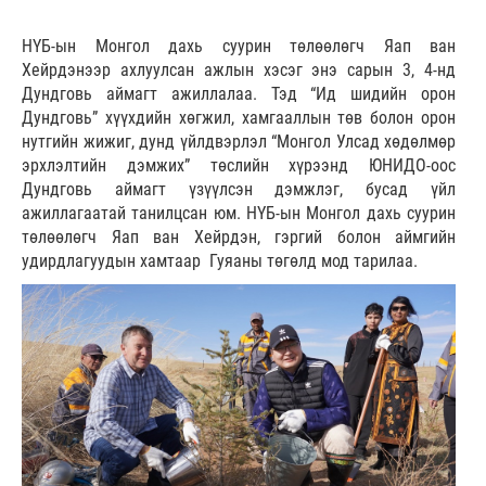
НҮБ-ын Монгол дахь суурин төлөөлөгч Яап ван
Хейрдэнээр ахлуулсан ажлын хэсэг энэ сарын 3, 4-нд
Дундговь аймагт ажиллалаа. Тэд “Ид шидийн орон
Дундговь” хүүхдийн хөгжил, хамгааллын төв болон орон
нутгийн жижиг, дунд үйлдвэрлэл “Монгол Улсад хөдөлмөр
эрхлэлтийн дэмжих” төслийн хүрээнд ЮНИДО-оос
Дундговь аймагт үзүүлсэн дэмжлэг, бусад үйл
ажиллагаатай танилцсан юм. НҮБ-ын Монгол дахь суурин
төлөөлөгч Яап ван Хейрдэн, гэргий болон аймгийн
удирдлагуудын хамтаар Гуяаны төгөлд мод тарилаа.