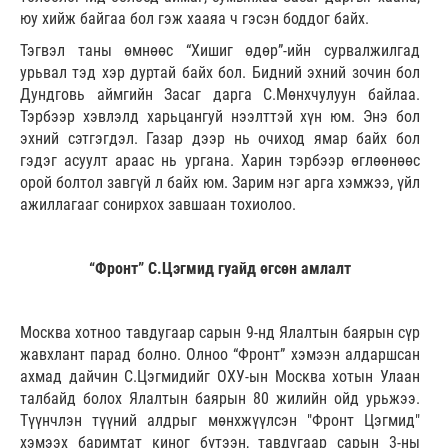
юу хийж байгаа бол гэж хааяа ч гэсэн боддог байх.
Тэгвэл таны өмнөөс “Хишиг өдөр”-ийн сурвалжилгад
урьвал тэд хэр дуртай байх бол. Бидний эхний зочин бол
Дундговь аймгийн Засаг дарга С.Мөнхчулуун байлаа.
Тэрбээр хэвлэлд харьцангуй нээлттэй хүн юм. Энэ бол
эхний сэтгэгдэл. Газар дээр нь очиход ямар байх бол
гэдэг асуулт араас нь ургана. Харин тэрбээр өглөөнөөс
орой болтол завгүй л байх юм. Зарим нэг арга хэмжээ, үйл
ажиллагааг сонирхох завшаан тохиолоо.
“Фронт” С.Цэгмид гуайд өгсөн амлалт
Москва хотноо тавдугаар сарын 9-нд Ялалтын баярын сүр
жавхлант парад болно. Олноо “Фронт” хэмээн алдаршсан
ахмад дайчин С.Цэгмидийг ОХУ-ын Москва хотын Улаан
талбайд болох Ялалтын баярын 80 жилийн ойд урьжээ.
Түүнчлэн түүний алдрыг мөнхжүүлсэн "Фронт Цэгмид"
хэмээх баримтат киног бүтээн, тавдугаар сарын 3-ны