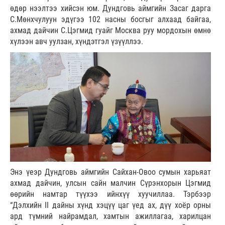
өдөр нээлтээ хийсэн юм. Дундговь аймгийн Засаг дарга
С.Мөнхчулуун эдүгээ 102 насны босгыг алхаад байгаа,
ахмад дайчин С.Цэгмид гуайг Москва руу мордохын өмнө
хүлээн авч уулзан, хүндэтгэл үзүүллээ.
Энэ үеэр Дундговь аймгийн Сайхан-Овоо сумын харьяат
ахмад дайчин, улсын сайн малчин Сүрэнхорын Цэгмид
өөрийн намтар түүхээ ийнхүү хуучиллаа. Тэрбээр
“Дэлхийн II дайны хүнд хэцүү цаг үед ах, дүү хоёр орны
ард түмний найрамдал, хамтын ажиллагаа, харилцан