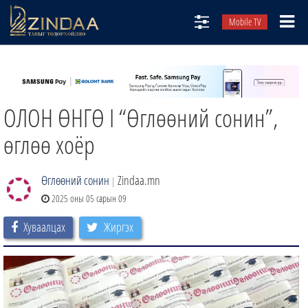
Mobile TV
НИЙТЛЭЛЧИД
ТВ8
ОЛОН ӨНГӨ I “Өглөөний сонин”,
ӨГЛӨӨНИЙ СОНИН
АУДИО ЗОХИОЛ
өглөө хоёр
ЗИНДАА СЭТГҮҮЛ
Өглөөний сонин
Zindaa.mn
|
2025 оны 05 сарын 09
Хуваалцах
Жиргэх