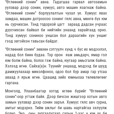
“Өглөөний сонин” авна. Гадагшаа гарвал автозамын
уулзвар дээр сонин, хүмүүс, авто машин язагнаж байна.
“Өглөөний сонин” борлуулалтын чухал үе. Хүмүүс явах
замдаа, машин дотроосоо сонинг гялс авна, мөнгө бүх юм
нь сурчихсан. Тэнд тодорхой цагт зараад дадсан учраас
дуусчихсан байвал би нийтийн унаанд харайгаад орно.
Тэнд хүмүүс сониноо уншсан бол дараагийн хүн уншиг
гээд эвтэйхэн тавьсан байдаг.
“Өглөөний сонин” зөвхөн сэтгүүлч хүнд ч бус их мэдээлэл,
надад бол бөөн будаа. Тэр орон яаж амьдарч, ямар гол
юм болж байна, болох гэж байна, юугаар амьсгалж байна.
Хэлээд өгнө. Сайха(а)н. Түүнийг уншаад, мэдээд би шууд
дамжуулахаар миколфоноо, одоо бол бүр амар гар утсаа
аваад л ярьж өгнө. Цаашид хийх юмныхаа төлөвлөгөөг
гаргана.
Монголд, Улаанбаатар хотод өглөө бүрийг “Өглөөний
сонин”-оор угтаж байя. Дээр бичсэн жишгээр хотын авто
замын уулзвар дээр сонин заръя. Хүмүүс гялс авч сурна,
амтыг мэдэрнэ. Тийм ажлыг би шавь нартайгаа эхлүүлж
болно. Энэ оны зургаадугаар сарын 1-ээс ч юм уу би