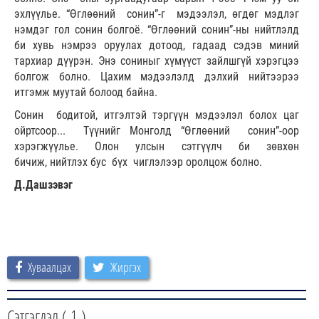
эхлүүлье. “Өглөөний сонин”-г мэдээлэл, өгдөг мэдлэг
нэмдэг гол сонин болгоё. “Өглөөний сонин”-ны нийтлэлд
би хувь нэмрээ оруулах дотоод, гадаад сэдэв миний
тархиар дүүрэн. Энэ сониныг хүмүүст зайлшгүй хэрэгцээ
болгож болно. Цахим мэдээлэлд дэлхий нийтээрээ
итгэмж муутай болоод байна.
Сонин бодитой, итгэлтэй тэргүүн мэдээлэл болох цаг
ойртсоор... Түүнийг Монголд “Өглөөний сонин”-оор
хэрэгжүүлье. Олон улсын сэтгүүлч би зөвхөн
бичиж, нийтлэх бус бүх чиглэлээр оролцож болно.
Д.Дашзэвэг
Хуваалцах
Жиргэх
Сэтгэгдэл (
1
)