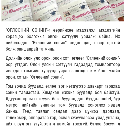
“ӨГЛӨӨНИЙ СОНИН”-г өөрийнхөө мэдээлэл, мэдлэгийн
хэрэгцээ болгохыг өвгөн сэтгүүлч уриалж байна. Их
нийслэлдээ “Өглөөний сонин” авдаг цаг, газар цэгтэй
болж заншаарай та минь.
Дэлхийн олон улс орон, олон хот өглөөг “Өглөөний сонин”-
оор угтдаг. Олон улсын сэтгүүлч гадаадад томилолтоор
явахдаа хамгийн түрүүнд учран золгодог юм бол тухайн
орон, хотын “Өглөөний сонин”.
Том зочид буудалд өглөө эрт нэгдүгээр давхарт гарахад
сонин тавиастай. Хямдхан жижиг буудалд бол байхгүй.
Ядуухан орны сэтгүүлч бага буудал, дэн буудал-motel, бүр
метро, нийтийн унааны том буудалд хоноглох явдал
байна. Тэнд тавлаг сандал дээр цүнхээ дэрлээд,
телекамер, аппаратаа гар, эсвэл хүзүүнээсээ уяад унтана,
айх аюул огт үгүй, хэн ч намайг тоохгүй. Өглөө босуут л