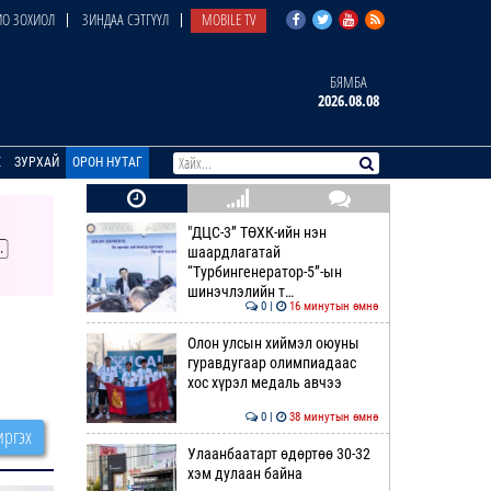
О ЗОХИОЛ
ЗИНДАА СЭТГҮҮЛ
MOBILE TV
БЯМБА
2026.08.08
E
ЗУРХАЙ
ОРОН НУТАГ
"ДЦС-3” ТӨХК-ийн нэн
шаардлагатай
“Турбингенератор-5”-ын
шинэчлэлийн т…
0 |
16 минутын өмнө
а
Олон улсын хиймэл оюуны
гуравдугаар олимпиадаас
хос хүрэл медаль авчээ
0 |
38 минутын өмнө
ргэх
Улаанбаатарт өдөртөө 30-32
хэм дулаан байна