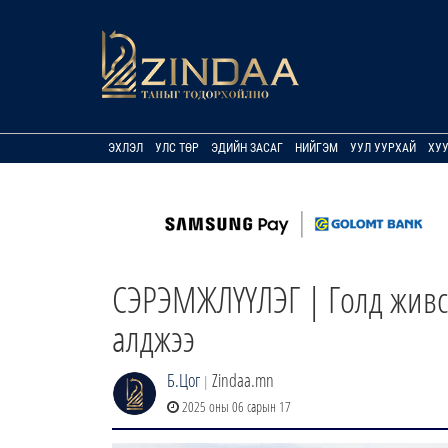
ЭХЛЭЛ
УЛС ТӨР
ЭДИЙН ЗАСАГ
НИЙГЭМ
УУЛ УУРХАЙ
ХУ
СЭРЭМЖЛҮҮЛЭГ | Голд живсэ
алджээ
Б.Цог
Zindaa.mn
|
2025 оны 06 сарын 17