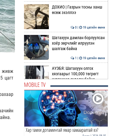
ДОХИО | Газрын тосны ханш
өсөж эхэллээ
0 |
19 цагийн өмнө
Шатахуун дамлан борлуулсан
хоёр зөрчлийг илрүүлэн
шалгаж байна
1 |
19 цагийн өмнө
АҮЭБЯ: Шатахуун олгох
н живж
хязгаарыг 100,000 төгрөгт
5 цагт
хүргэхээр судалж байна
MOBILE TV
0 |
20 цагийн өмнө
рахаар
ОБЕГ | Олон улсын туршлага
судлах сургалт, дадлагад 14
алба хаагч хамр…
аачийн
айна.
0 |
21 цагийн өмнө
Хар тамхи допаминтай ямар хамааралтай вэ?
ТАНИЛЦ | Дараах замуудыг
хааж, шинэчлэнэ
Бусад
| 2026-08-05