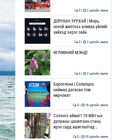
0 |
2 цагийн өмнө
ДОРНЫН ЗУРХАЙ | Морь,
нохой жилтнээ аливаа үйлийг
хийхэд эерэг сайн
0 |
2 цагийн өмнө
ӨГЛӨӨНИЙ МЭНД!
0 |
2 цагийн өмнө
Барселона | Солилцоо
наймаа дагасан том
өөрчлөлт
0 |
18 цагийн өмнө
Сэлэнгэ аймагт 70 МВт-ын
дулааны цахилгаан станц
ирэх сард ашиглалтад …
0 |
19 цагийн өмнө