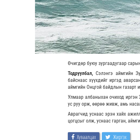
Өчигдөр буюу зургаадугаар сарын
Тодруулбал,
Сэлэнгэ аймгийн Зү
байснаас хүүхдийг иргэд аварсан
аймгийн Онцгой байдлын газарт 
Улмаар албаныхан очиход иргэн 3
ус руу орж, өөрөө живж, амь нас
Аврагчид уснаас эрэн хайх ажилл
цогцсыг олж, уснаас гарган, айм
Хуваалцах
Жиргэх