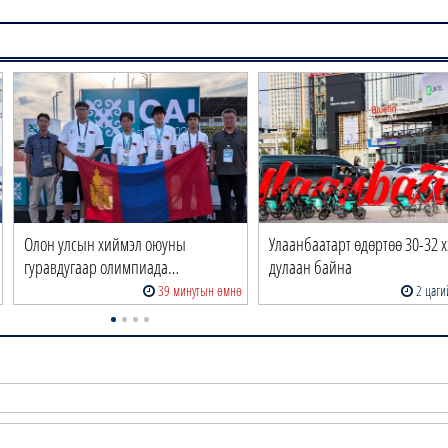
Олон улсын хиймэл оюуны
Улаанбаатарт өдөртөө 30-32 
гуравдугаар олимпиада…
дулаан байна
39 минутын өмнө
2 цаги