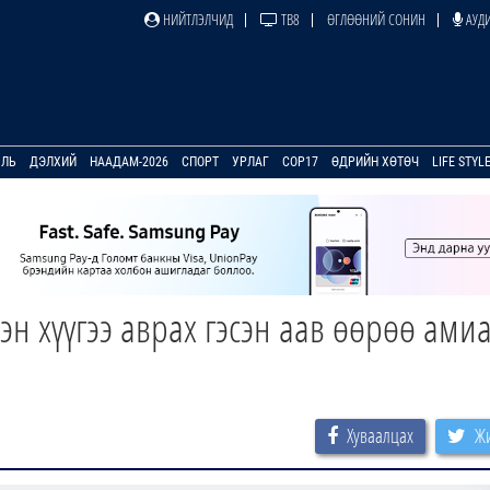
НИЙТЛЭЛЧИД
ТВ8
ӨГЛӨӨНИЙ СОНИН
АУДИ
УЛЬ
ДЭЛХИЙ
НААДАМ-2026
СПОРТ
УРЛАГ
COP17
ӨДРИЙН ХӨТӨЧ
LIFE STYL
н хүүгээ аврах гэсэн аав өөрөө ами
Хуваалцах
Жи