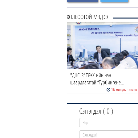
ХОЛБООТОЙ МЭДЭЭ
"ДЦС-3” ТӨХК-ийн нэн
шаардлагатай “Турбингене…
16 минутын өмнө
Сэтгэгдэл (
0
)