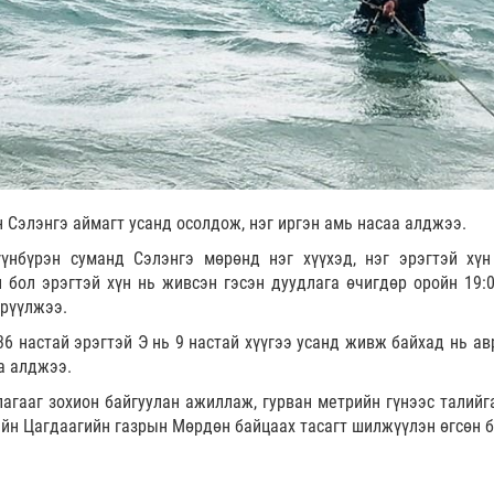
 Сэлэнгэ аймагт усанд осолдож, нэг иргэн амь насаа алджээ.
үнбүрэн суманд Сэлэнгэ мөрөнд нэг хүүхэд, нэг эрэгтэй хү
 бол эрэгтэй хүн нь живсэн гэсэн дуудлага өчигдөр оройн 19:0
ирүүлжээ.
6 настай эрэгтэй Э нь 9 настай хүүгээ усанд живж байхад нь ав
аа алджээ.
агааг зохион байгуулан ажиллаж, гурван метрийн гүнээс талийг
гийн Цагдаагийн газрын Мөрдөн байцаах тасагт шилжүүлэн өгсөн б