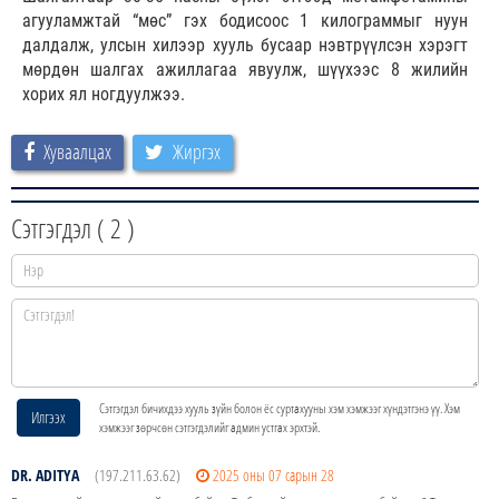
агууламжтай “мөс” гэх бодисоос 1 килограммыг нуун
далдалж, улсын хилээр хууль бусаар нэвтрүүлсэн хэрэгт
мөрдөн шалгах ажиллагаа явуулж, шүүхээс 8 жилийн
хорих ял ногдуулжээ.
Хуваалцах
Жиргэх
Сэтгэгдэл (
2
)
Сэтгэгдэл бичихдээ хууль зүйн болон ёс суртахууны хэм хэмжээг хүндэтгэнэ үү. Хэм
Илгээх
хэмжээг зөрчсөн сэтгэгдэлийг админ устгах эрхтэй.
DR. ADITYA
(197.211.63.62)
2025 оны 07 сарын 28