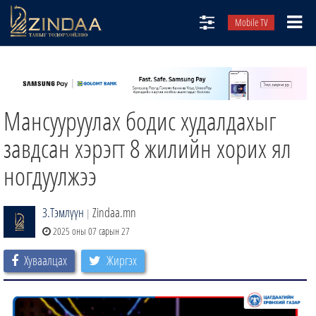
Mobile TV
НИЙТЛЭЛЧИД
ТВ8
Мансууруулах бодис худалдахыг
ӨГЛӨӨНИЙ СОНИН
АУДИО ЗОХИОЛ
завдсан хэрэгт 8 жилийн хорих ял
ЗИНДАА СЭТГҮҮЛ
ногдуулжээ
З.Тэмлүүн
Zindaa.mn
|
2025 оны 07 сарын 27
Хуваалцах
Жиргэх