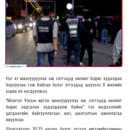
Нэг кг мансууруулах эм, сэтгэцэд нөлөөт бодис худалдан
борлуулах гэж байсан бүлэг этгээдэд шүүхээс 8 жилийн
хорих ял ногдуулжээ.
“Монгол Улсын иргэн мансууруулах эм, сэтгэцэд нөлөөт
бодис хадгалан худалдаалж байна” гэх мэдээллийг
цагдаагийн байгууллагаас авч, шалгалтын ажиллагаа
явуулсан.
Шалгалтаар 30-35 насны бүлэг этгээд метамфетамины