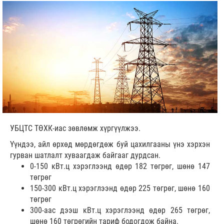
УБЦТС ТӨХК-иас зөвлөмж хүргүүлжээ.
Үүндээ, айл өрхөд мөрдөгдөж буй цахилгааны үнэ хэрхэн
гурван шатлалт хуваагдаж байгааг дурдсан.
0-150 кВт.ц хэрэглээнд өдөр 182 төгрөг, шөнө 147
төгрөг
150-300 кВт.ц хэрэглээнд өдөр 225 төгрөг, шөнө 160
төгрөг
300-аас дээш кВт.ц хэрэглээнд өдөр 265 төгрөг,
шөнө 160 төгрөгийн тариф бодогдож байна.