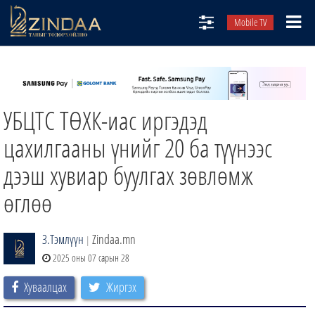
Mobile TV
НИЙТЛЭЛЧИД
ТВ8
УБЦТС ТӨХК-иас иргэдэд
ӨГЛӨӨНИЙ СОНИН
АУДИО ЗОХИОЛ
цахилгааны үнийг 20 ба түүнээс
ЗИНДАА СЭТГҮҮЛ
дээш хувиар буулгах зөвлөмж
өглөө
З.Тэмлүүн
Zindaa.mn
|
2025 оны 07 сарын 28
Хуваалцах
Жиргэх