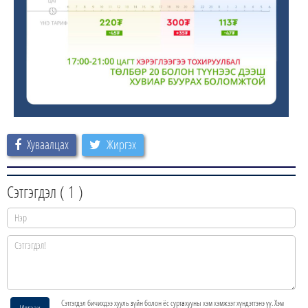
Хуваалцах
Жиргэх
Сэтгэгдэл (
1
)
Сэтгэгдэл бичихдээ хууль зүйн болон ёс суртахууны хэм хэмжээг хүндэтгэнэ үү. Хэм