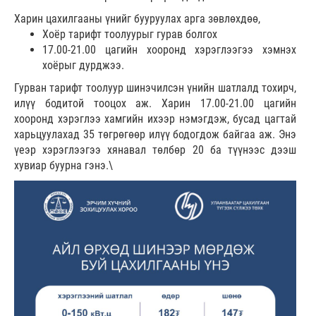
Харин цахилгааны үнийг бууруулах арга зөвлөхдөө,
Хоёр тарифт тоолуурыг гурав болгох
17.00-21.00 цагийн хооронд хэрэглээгээ хэмнэх
хоёрыг дурджээ.
Гурван тарифт тоолуур шинэчилсэн үнийн шатлалд тохирч,
илүү бодитой тооцох аж. Харин 17.00-21.00 цагийн
хооронд хэрэглээ хамгийн ихээр нэмэгдэж, бусад цагтай
харьцуулахад 35 төгрөгөөр илүү бодогдож байгаа аж. Энэ
үеэр хэрэглээгээ хянавал төлбөр 20 ба түүнээс дээш
хувиар буурна гэнэ.\