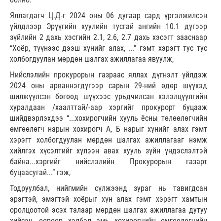
Яллагдагч Ц.Д-г 2024 оны 06 дугаар сард үргэлжилсэн
үйлдлээр Эрүүгийн хуулийн тусгай ангийн 10.1 дүгээр
зүйлийн 2 дахь хэсгийн 2.1, 2.6, 2.7 дахь хэсэгт зааснаар
“Хоёр, түүнээс дээш хүнийг алах, ...” гэмт хэрэгт тус тус
холбогдуулан мөрдөн шалгах ажиллагаа явуулж,
Нийслэлийн прокурорын газраас яллах дүгнэлт үйлдэж
2024 оны арваннэгдүгээр сарын 29-ний өдөр шүүхэд
шилжүүлсэн бөгөөд шүүхээс урьдчилсан хэлэлцүүлгийн
хуралдаан /хаалттай/-аар хэргийг прокурорт буцааж
шийдвэрлэхдээ “...хохирогчийн хууль ёсны төлөөлөгчийн
өмгөөлөгч нарын хохирогч А, Б нарыг хүнийг алах гэмт
хэрэгт холбогдуулан мөрдөн шалгах ажиллагааг нэмж
хийлгэх хүсэлтийг хүлээн авах хууль зүйн үндэслэлтэй
байна...хэргийг нийслэлийн Прокурорын газарт
буцаасугай...” гэж,
Тодруулбал, нийгмийн сүлжээнд зураг нь тавигдсан
эрэгтэй, эмэгтэй хоёрыг хүн алах гэмт хэрэгт хамтын
оролцоотой эсэх талаар мөрдөн шалгах ажиллагаа дутуу
хийсэн, өөрөөр хэлбэл амь хохирогчийн өмгөөлөгчийн