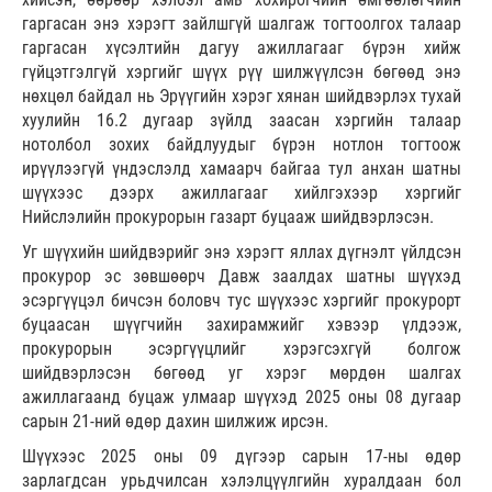
гаргасан энэ хэрэгт зайлшгүй шалгаж тогтоолгох талаар
гаргасан хүсэлтийн дагуу ажиллагааг бүрэн хийж
гүйцэтгэлгүй хэргийг шүүх рүү шилжүүлсэн бөгөөд энэ
нөхцөл байдал нь Эрүүгийн хэрэг хянан шийдвэрлэх тухай
хуулийн 16.2 дугаар зүйлд заасан хэргийн талаар
нотолбол зохих байдлуудыг бүрэн нотлон тогтоож
ирүүлээгүй үндэслэлд хамаарч байгаа тул анхан шатны
шүүхээс дээрх ажиллагааг хийлгэхээр хэргийг
Нийслэлийн прокурорын газарт буцааж шийдвэрлэсэн.
Уг шүүхийн шийдвэрийг энэ хэрэгт яллах дүгнэлт үйлдсэн
прокурор эс зөвшөөрч Давж заалдах шатны шүүхэд
эсэргүүцэл бичсэн боловч тус шүүхээс хэргийг прокурорт
буцаасан шүүгчийн захирамжийг хэвээр үлдээж,
прокурорын эсэргүүцлийг хэрэгсэхгүй болгож
шийдвэрлэсэн бөгөөд уг хэрэг мөрдөн шалгах
ажиллагаанд буцаж улмаар шүүхэд 2025 оны 08 дугаар
сарын 21-ний өдөр дахин шилжиж ирсэн.
Шүүхээс 2025 оны 09 дүгээр сарын 17-ны өдөр
зарлагдсан урьдчилсан хэлэлцүүлгийн хуралдаан бол