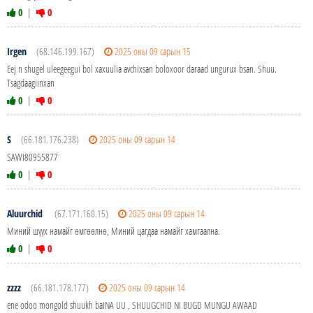
0
|
0
Irgen
(68.146.199.167)
2025 оны 09 сарын 15
Eej n shugel uleegeegui bol xaxuulia avchixsan boloxoor daraad ungurux bsan. Shuu.
Tsagdaagiinxan
0
|
0
S
(66.181.176.238)
2025 оны 09 сарын 14
SAWI80955877
0
|
0
Aluurchid
(67.171.160.15)
2025 оны 09 сарын 14
Миний шүүх намайг өмгөөлнө, Миний цагдаа намайг хамгаална.
0
|
0
zzzz
(66.181.178.177)
2025 оны 09 сарын 14
ene odoo mongold shuukh baINA UU , SHUUGCHID NI BUGD MUNGU AWAAD