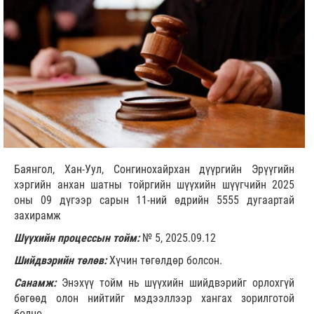
Баянгол, Хан-Уул, Сонгинохайрхан дүүргийн Эрүүгийн
хэргийн анхан шатны тойргийн шүүхийн шүүгчийн 2025
оны 09 дүгээр сарын 11-ний өдрийн 5555 дугаартай
захирамж
Шүүхийн процессын тойм:
№ 5, 2025.09.12
Шийдвэрийн төлөв:
Хүчин төгөлдөр болсон.
Санамж:
Энэхүү тойм нь шүүхийн шийдвэрийг орлохгүй
бөгөөд олон нийтийг мэдээллээр хангах зорилготой
болно.