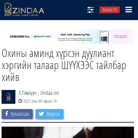
Mobile TV
НИЙТЛЭЛЧИД
ТВ8
Охины аминд хүрсэн дуулиант
ӨГЛӨӨНИЙ СОНИН
АУДИО ЗОХИОЛ
хэргийн талаар ШҮҮХЭЭС тайлбар
ЗИНДАА СЭТГҮҮЛ
хийв
З.Тэмлүүн
Zindaa.mn
|
2025 оны 09 сарын 14
Хуваалцах
Жиргэх