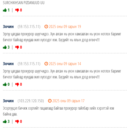
SURCHIKHSAN PIZDANUUD UU
1
|
0
Зочин
(59.153.115.11)
2025 оны 09 сарын 19
Эргүү цагдаа прокурор шүүгчидээ. Хүн алсан нь үнэн хамсаатан нь үнэн нотлох баримт
бичлэг байхад юундаа жил хүлээдэг юм. Бүгдийг нь ялын дээд өгөөч!!!
3
|
0
Зочин
(59.153.115.11)
2025 оны 09 сарын 14
Эргүү цагдаа прокурор шүүгчидээ. Хүн алсан нь үнэн хамсаатан нь үнэн нотлох баримт
бичлэг байхад юундаа жил хүлээдэг юм. Бүгдийг нь ялын дээд өгөөч!!!
0
|
0
Зочин
(103.229.120.150)
2025 оны 09 сарын 17
Эсэргүүцэл бичиж хэргийг гацаагаад байгаа прокурор тайлбар хийх хэрэгтэй юм
байна даа.
3
|
0