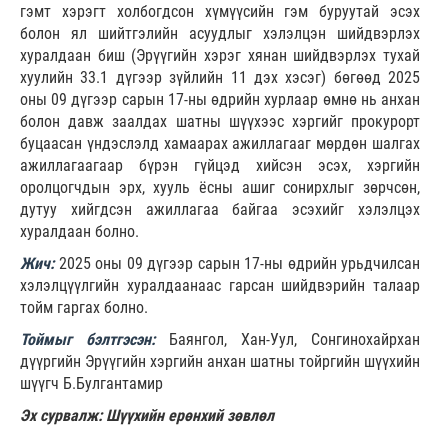
гэмт хэрэгт холбогдсон хүмүүсийн гэм буруутай эсэх
болон ял шийтгэлийн асуудлыг хэлэлцэн шийдвэрлэх
хуралдаан биш (Эрүүгийн хэрэг хянан шийдвэрлэх тухай
хуулийн 33.1 дүгээр зүйлийн 11 дэх хэсэг) бөгөөд 2025
оны 09 дүгээр сарын 17-ны өдрийн хурлаар өмнө нь анхан
болон давж заалдах шатны шүүхээс хэргийг прокурорт
буцаасан үндэслэлд хамаарах ажиллагааг мөрдөн шалгах
ажиллагаагаар бүрэн гүйцэд хийсэн эсэх, хэргийн
оролцогчдын эрх, хууль ёсны ашиг сонирхлыг зөрчсөн,
дутуу хийгдсэн ажиллагаа байгаа эсэхийг хэлэлцэх
хуралдаан болно.
Жич:
2025 оны 09 дүгээр сарын 17-ны өдрийн урьдчилсан
хэлэлцүүлгийн хуралдаанаас гарсан шийдвэрийн талаар
тойм гаргах болно.
Тоймыг бэлтгэсэн:
Баянгол, Хан-Уул, Сонгинохайрхан
дүүргийн Эрүүгийн хэргийн анхан шатны тойргийн шүүхийн
шүүгч Б.Булгантамир
Эх сурвалж: Шүүхийн ерөнхий зөвлөл