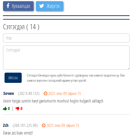
Хуваалцах
Жиргэх
Сэтгэгдэл (
14
)
Сэтгэгдэл бичихдээ хууль зүйн болон ёс суртахууны хэм хэмжээг хүндэтгэнэ үү. Хэм
Илгээх
хэмжээг зөрчсөн сэтгэгдэлийг админ устгах эрхтэй.
Зочин
(202.9.40.132)
2025 оны 09 сарын 15
Uvsiin hyrgas sumiin haryt gantumuriin munhzul hogiin hulgaich zalilagch
0
|
0
Zch
(204.101.225.90)
2025 оны 09 сарын 15
Darax gej bsan xereg!!