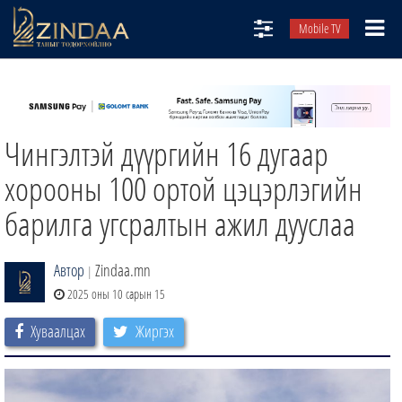
Mobile TV
НИЙТЛЭЛЧИД
ТВ8
Чингэлтэй дүүргийн 16 дугаар
ӨГЛӨӨНИЙ СОНИН
АУДИО ЗОХИОЛ
хорооны 100 ортой цэцэрлэгийн
ЗИНДАА СЭТГҮҮЛ
барилга угсралтын ажил дууслаа
Автор
Zindaa.mn
|
2025 оны 10 сарын 15
Хуваалцах
Жиргэх