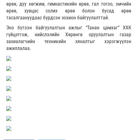
өрөө, дуу хөгжим, гимнастикийн өрөө, гал тогоо, эмчийн
өрөө, хувцас солих өрөө болон бусад өрөө
тасалгаануудаас бүрдсэн зохион байгуулалттай.
Энэ бүтээн байгуулалтын ажлыг “Танан цамхаг” ХХК
гүйцэтгэж, нийслэлийн Хөрөнгө оруулалтын газар
захиалагчийн техникийн хяналтыг хэрэгжүүлэн
ажиллалаа.