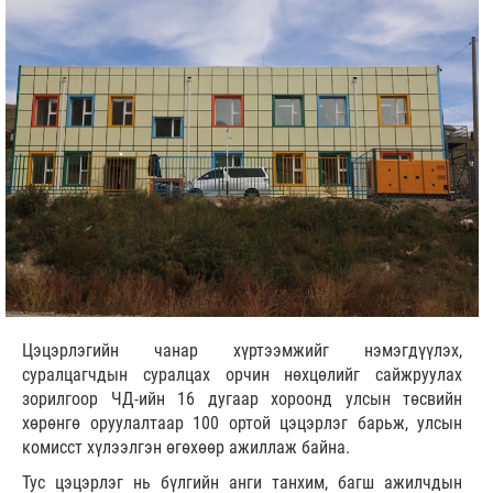
Цэцэрлэгийн чанар хүртээмжийг нэмэгдүүлэх,
суралцагчдын суралцах орчин нөхцөлийг сайжруулах
зорилгоор ЧД-ийн 16 дугаар хороонд улсын төсвийн
хөрөнгө оруулалтаар 100 ортой цэцэрлэг барьж, улсын
комисст хүлээлгэн өгөхөөр ажиллаж байна.
Тус цэцэрлэг нь бүлгийн анги танхим, багш ажилчдын