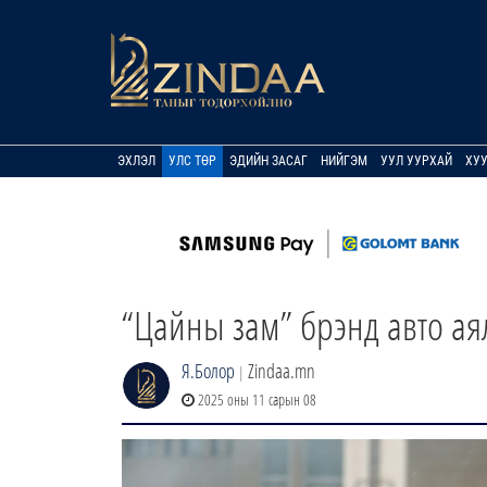
ЭХЛЭЛ
УЛС ТӨР
ЭДИЙН ЗАСАГ
НИЙГЭМ
УУЛ УУРХАЙ
ХУ
“Цайны зам” брэнд авто ая
Я.Болор
Zindaa.mn
|
2025 оны 11 сарын 08