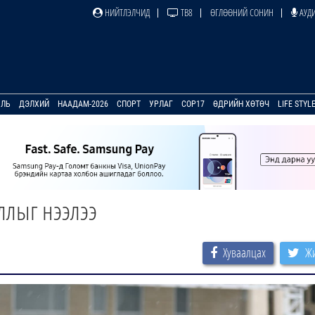
НИЙТЛЭЛЧИД
ТВ8
ӨГЛӨӨНИЙ СОНИН
АУДИ
УЛЬ
ДЭЛХИЙ
НААДАМ-2026
СПОРТ
УРЛАГ
COP17
ӨДРИЙН ХӨТӨЧ
LIFE STYL
ллыг нээлээ
Хуваалцах
Жи