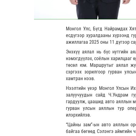
Монгол Улс, Бүгд Найрамдах Хя
есдүгээр хуралдааны хүрээнд гу
ажиллагаа 2025 оны 11 дүгээр са
Энэхүү аялал нь бүс нутгийн ая
нэмэгдүүлэх, соёлын харилцааг 
төсөл юм. Маршрутыг аялал жуу
сэргээх зорилгоор гурван улс
хамтран нээв.
Нээлтийн үеэр Монгол Улсын Их 
залуучуудын сайд Ч.Ундрам г
гардуулж, цаашид авто аяллын м
гурван улсын аяллын тур опе
илэрхийлэв.
“Цайны зам”-ын авто аяллын ор
байгаа бөгөөд Сэлэнгэ аймгийн 