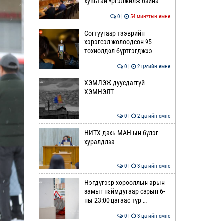
хувьтай үргэлжилж байна
0 |
54 минутын өмнө
Согтуугаар тээврийн
хэрэгсэл жолоодсон 95
тохиолдол бүртгэгджээ
0 |
2 цагийн өмнө
ХЭМЛЭЖ дуусдаггүй
ХЭМНЭЛТ
0 |
2 цагийн өмнө
НИТХ дахь МАН-ын бүлэг
хуралдлаа
0 |
3 цагийн өмнө
Нэгдүгээр хорооллын арын
замыг наймдугаар сарын 6-
ны 23:00 цагаас түр …
0 |
3 цагийн өмнө