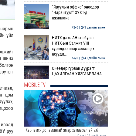
“Явуулын оффис” өнөөдөр
“Нарантуул” ОУХТ-д
ажиллана
0 |
3 цагийн өмнө
 нарын
йн үйл
НИТХ дахь АН-ын бүлэг
НИТХ-ын Ээлжит VIII
хуралдаанаар хэлэлцэх
өөжийг
асуудл…
ы шинэ
0 |
4 цагийн өмнө
болгон
Өнөөдөр гурван дүүрэгт
шрутыг
ЦАХИЛГААН ХЯЗГААРЛАНА
MOBILE TV
лчлал,
1 |
4 цагийн өмнө
ын цом
НИТХ-ын төлөөлөгчид COP17
үүлэх,
бага хурлын бэлтгэл ажлын
лцохоо
талаар мэдээлэл со…
0 |
5 цагийн өмнө
 ирээд
Хар тамхи допаминтай ямар хамааралтай вэ?
Өнөөдөр ихэнх нутгаар хална
ХУ руу
Бусад
| 22 цагийн өмнө