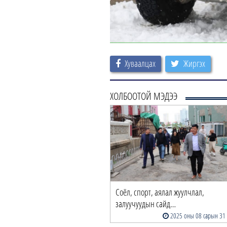
Хуваалцах
Жиргэх
ХОЛБООТОЙ МЭДЭЭ
Соёл, спорт, аялал жуулчлал,
залуучуудын сайд…
2025 оны 08 сарын 31