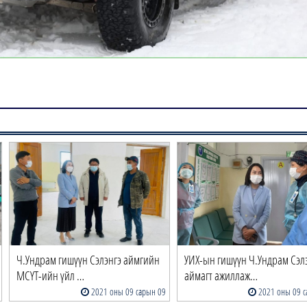
Ч.Ундрам гишүүн Сэлэнгэ аймгийн
УИХ-ын гишүүн Ч.Ундрам Сэл
МСҮТ-ийн үйл …
аймагт ажиллаж…
2021 оны 09 сарын 09
2021 оны 09 с