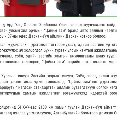
тад Ард Улс, Оросын Холбооны Улсын аялал жуулчлалын сайд
рван улсын хил орчмын “Цайны зам” брэнд авто аяллын нээлти
рын 07-ны өдөр Дархан-Уул аймгийн Дархан хотноо боллоо.
лал жуулчлалын урсгалыг тогтворжуулах, эдийн засгийн үр өг
өргөжүүлэх ач холбогдол бүхий гурван улсын хамтын ажиллагаан
лчлал, соёл, эдийн засгийн хамтын ажиллагааны шинэ гүүр 
ын төлөөлөл хэлэлцэж, “Цайны зам” нэрийн авто аяллын мар
Хурлын гишүүн, Засгийн газрын гишүүн, Соёл, спорт, аялал жуу
урван улсын аялагчдын төлөөлөлд “Цайны зам”-ын дурсгал
аршрутыг нэгдсэн стандарттай аяллын бүтээгдэхүүн болгон хөгж
раторуудын хамтын ажиллагааг өргөжүүлэхэд идэвхтэй оро
олцогчид БНХАУ-аас 2100 км замыг туулан Дархан-Уул аймагт
чиглэлд аяллаа үргэлжлүүлэн, Алтанбулагийн боомтоор дамжин О