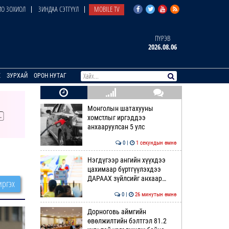
О ЗОХИОЛ
ЗИНДАА СЭТГҮҮЛ
MOBILE TV
ПҮРЭВ
2026.08.06
E
ЗУРХАЙ
ОРОН НУТАГ
Монголын шатахууны
хомстлыг иргэддээ
анхааруулсан 5 улс
0 |
1 секундын өмнө
Нэгдүгээр ангийн хүүхдээ
цахимаар бүртгүүлэхдээ
ДАРААХ зүйлсийг анхаар…
ргэх
0 |
26 минутын өмнө
Дорноговь аймгийн
өвөлжилтийн бэлтгэл 81.2