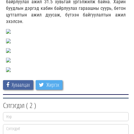
байрлуулах ажил 31.5 хувьтай үргэлжилж байна. Харин
буудлын дэргэд кабин байрлуулах гараашны суурь, бетон
цутгалтын ажил дуусаж, бүтээн байгуулалтын ажил
эхэлсэн.
Хуваалцах
Жиргэх
Сэтгэгдэл (
2
)