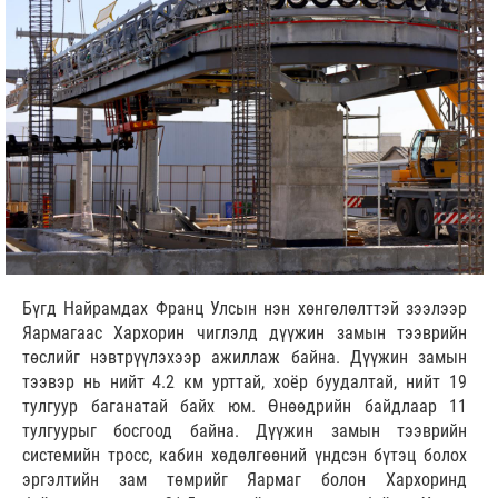
Бүгд Найрамдах Франц Улсын нэн хөнгөлөлттэй зээлээр
Яармагаас Хархорин чиглэлд дүүжин замын тээврийн
төслийг нэвтрүүлэхээр ажиллаж байна. Дүүжин замын
тээвэр нь нийт 4.2 км урттай, хоёр буудалтай, нийт 19
тулгуур баганатай байх юм. Өнөөдрийн байдлаар 11
тулгуурыг босгоод байна. Дүүжин замын тээврийн
системийн тросс, кабин хөдөлгөөний үндсэн бүтэц болох
эргэлтийн зам төмрийг Яармаг болон Хархоринд