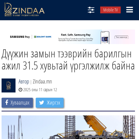
Mobile TV
НИЙТЛЭЛЧИД
ТВ8
Дүүжин замын тээврийн барилгын
ӨГЛӨӨНИЙ СОНИН
АУДИО ЗОХИОЛ
ажил 31.5 хувьтай үргэлжилж байна
ЗИНДАА СЭТГҮҮЛ
Автор
Zindaa.mn
|
2025 оны 11 сарын 12
Хуваалцах
Жиргэх