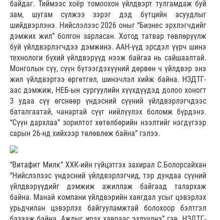
байдаг. Тиймээс хоёр томоохон үйлдвэрт тулгамдаж буй
зам, шугам сүлжээ зэрэг дэд бүтцийн асуудлыг
шийдвэрлэнэ. Нийслэлээс 2026 оныг “Бизнес эрхлэгчдийг
дэмжих жил” болгон зарласан. Хотод татвар төвлөрүүлж
буй үйлдвэрлэгчдээ дэмжинэ. ААН-үүд эрсдэл үүрч шинэ
технологи бүхий үйлдвэрүүд нээж байгаа нь сайшаалтай.
Монголын сүү, сүүн бүтээгдэхүүний дөрвөн ч үйлдвэр энэ
жил үйлдвэртээ өргөтгөл, шинэчлэл хийж байна. НЗДТГ-
аас дэмжиж, НЕБ-ын сургуулийн хүүхдүүдэд долоо хоногт
3 удаа сүү өгснөөр үндэсний сүүний үйлдвэрлэгчдээс
баталгаатай, чанартай сүүг нийлүүлэх боломж бүрдэнэ.
“Сүүн дархлаа” зорилтот хөтөлбөрийн нээлтийг нэгдүгээр
сарын 26-нд хийхээр төлөвлөж байна” гэлээ.
“Витафит Милк” ХХК-ийн гүйцэтгэх захирал С.Болорсайхан
“Нийслэлээс үндэсний үйлдвэрлэгчид, тэр дундаа сүүний
үйлдвэрүүдийг дэмжиж ажиллаж байгаад талархаж
байна. Манай компани үйлдвэрийн хаягдал усыг цэвэрлэх
урьдчилан цэвэрлэх байгууламжтай болохоор бэлтгэл
базааж байна. Ажлыг ирэх хавраас эхлүүлнэ” гэв. НЗДТГ-