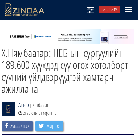
Mobile TV
НИЙТЛЭЛЧИД
ТВ8
Х.Нямбаатар: НЕБ-ын сургуулийн
ӨГЛӨӨНИЙ СОНИН
АУДИО ЗОХИОЛ
189.600 хүүхдэд сүү өгөх хөтөлбөрт
ЗИНДАА СЭТГҮҮЛ
сүүний үйлдвэрүүдтэй хамтарч
ажиллана
Автор
Zindaa.mn
|
2026 оны 01 сарын 10
Хуваалцах
Жиргэх