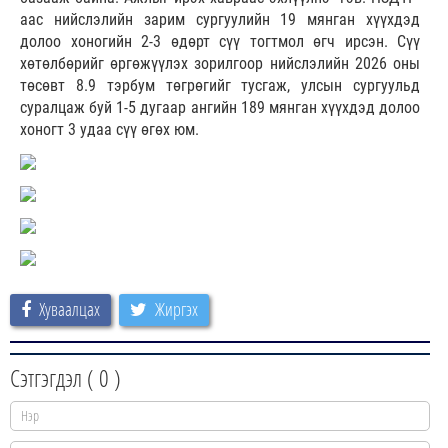
аас нийслэлийн зарим сургуулийн 19 мянган хүүхдэд
долоо хоногийн 2-3 өдөрт сүү тогтмол өгч ирсэн. Сүү
хөтөлбөрийг өргөжүүлэх зорилгоор нийслэлийн 2026 оны
төсөвт 8.9 тэрбум төгрөгийг тусгаж, улсын сургуульд
суралцаж буй 1-5 дугаар ангийн 189 мянган хүүхдэд долоо
хоногт 3 удаа сүү өгөх юм.
Хуваалцах
Жиргэх
Сэтгэгдэл (
0
)