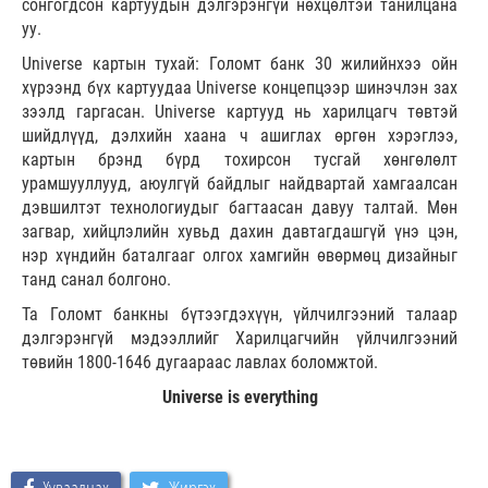
сонгогдсон картуудын дэлгэрэнгүй нөхцөлтэй танилцана
уу.
Universe картын тухай: Голомт банк 30 жилийнхээ ойн
хүрээнд бүх картуудаа Universe концепцээр шинэчлэн зах
зээлд гаргасан. Universe картууд нь харилцагч төвтэй
шийдлүүд, дэлхийн хаана ч ашиглах өргөн хэрэглээ,
картын брэнд бүрд тохирсон тусгай хөнгөлөлт
урамшууллууд, аюулгүй байдлыг найдвартай хамгаалсан
дэвшилтэт технологиудыг багтаасан давуу талтай. Мөн
загвар, хийцлэлийн хувьд дахин давтагдашгүй үнэ цэн,
нэр хүндийн баталгааг олгох хамгийн өвөрмөц дизайныг
танд санал болгоно.
Та Голомт банкны бүтээгдэхүүн, үйлчилгээний талаар
дэлгэрэнгүй мэдээллийг Харилцагчийн үйлчилгээний
төвийн 1800-1646 дугаараас лавлах боломжтой.
Universe is everything