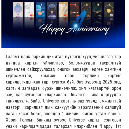
Голомт банк өөрийн дижитал бүтээгдэхүүн, үйлчилгээ тэр
дундаа картын үйлчилгээ, боломжуудаа тасралтгүй
шинэчлэн сайжруулахад онцгой анхаарч, өдгөө хамгийн
хүртээмжтэй, хамгийн олон төрлийн картыг
харилцагчдынхаа гарт хүргэж буй. Энэ хүрээнд 2025 онд
картын загвараа бүрэн шинэчилж, хил хязгааргүй орон
зай, цаг хугацааг илэрхийлэх Universe шинэ картуудаа
танилцуулж байв. Universe карт нь зах зээлд амжилттай
нэвтэрч, харилцагчдын санхүүгийн хэрэглээний салшгүй
нэгэн хэсэг болж, өнөөдөр 1 жилийн ойгоо угтаж байна.
Харин Голомт банкны зүгээс Universe картыг сонгосон
үнэнч харилцагчдадаа талархал илэрхийлэн “Happy 1st