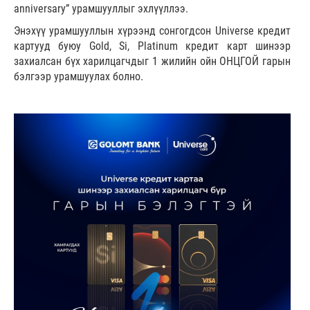
anniversary” урамшууллыг эхлүүллээ.
Энэхүү урамшууллын хүрээнд сонгогдсон Universe кредит
картууд буюу Gold, Si, Platinum кредит карт шинээр
захиалсан бүх харилцагчдыг 1 жилийн ойн ОНЦГОЙ гарын
бэлгээр урамшуулах болно.