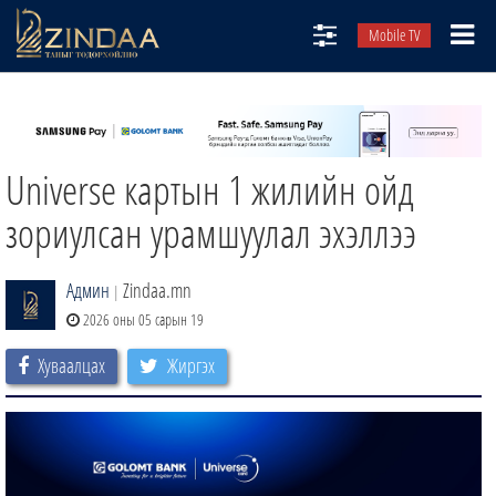
Mobile TV
НИЙТЛЭЛЧИД
ТВ8
Universe картын 1 жилийн ойд
ӨГЛӨӨНИЙ СОНИН
АУДИО ЗОХИОЛ
зориулсан урамшуулал эхэллээ
ЗИНДАА СЭТГҮҮЛ
Админ
Zindaa.mn
|
2026 оны 05 сарын 19
Хуваалцах
Жиргэх