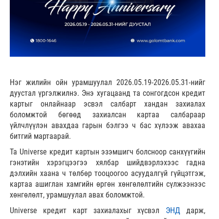
Нэг жилийн ойн урамшуулал 2026.05.19-2026.05.31-нийг
дуустал үргэлжилнэ. Энэ хугацаанд та сонгогдсон кредит
картыг онлайнаар эсвэл салбарт хандан захиалах
боломжтой бөгөөд захиалсан картаа салбараар
үйлчлүүлэн авахдаа гарын бэлгээ ч бас хүлээж авахаа
битгий мартаарай.
Та Universe кредит картын эзэмшигч болсноор санхүүгийн
гэнэтийн хэрэгцээгээ хялбар шийдвэрлэхээс гадна
дэлхийн хаана ч төлбөр тооцоогоо асуудалгүй гүйцэтгэж,
картаа ашиглан хамгийн өргөн хөнгөлөлтийн сүлжээнээс
хөнгөлөлт, урамшуулал авах боломжтой.
Universe кредит карт захиалахыг хүсвэл
ЭНД
дарж,