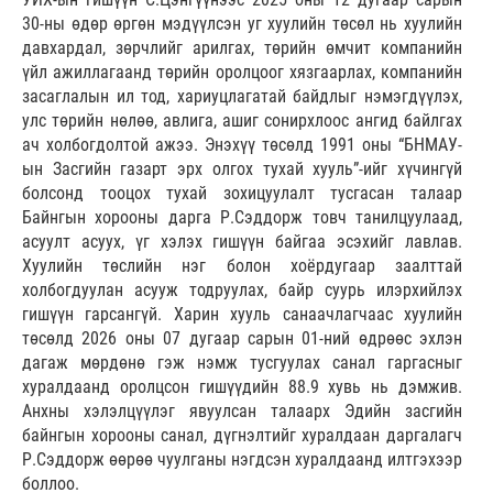
30-ны өдөр өргөн мэдүүлсэн уг хуулийн төсөл нь хуулийн
давхардал, зөрчлийг арилгах, төрийн өмчит компанийн
үйл ажиллагаанд төрийн оролцоог хязгаарлах, компанийн
засаглалын ил тод, хариуцлагатай байдлыг нэмэгдүүлэх,
улс төрийн нөлөө, авлига, ашиг сонирхлоос ангид байлгах
ач холбогдолтой ажээ. Энэхүү төсөлд 1991 оны “БНМАУ-
ын Засгийн газарт эрх олгох тухай хууль”-ийг хүчингүй
болсонд тооцох тухай зохицуулалт тусгасан талаар
Байнгын хорооны дарга Р.Сэддорж товч танилцуулаад,
асуулт асуух, үг хэлэх гишүүн байгаа эсэхийг лавлав.
Хуулийн төслийн нэг болон хоёрдугаар заалттай
холбогдуулан асууж тодруулах, байр суурь илэрхийлэх
гишүүн гарсангүй. Харин хууль санаачлагчаас хуулийн
төсөлд 2026 оны 07 дугаар сарын 01-ний өдрөөс эхлэн
дагаж мөрдөнө гэж нэмж тусгуулах санал гаргасныг
хуралдаанд оролцсон гишүүдийн 88.9 хувь нь дэмжив.
Анхны хэлэлцүүлэг явуулсан талаарх Эдийн засгийн
байнгын хорооны санал, дүгнэлтийг хуралдаан даргалагч
Р.Сэддорж өөрөө чуулганы нэгдсэн хуралдаанд илтгэхээр
боллоо.