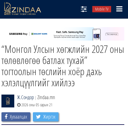
Mobile TV
НИЙТЛЭЛЧИД
ТВ8
“Монгол Улсын хөгжлийн 2027 оны
ӨГЛӨӨНИЙ СОНИН
АУДИО ЗОХИОЛ
төлөвлөгөө батлах тухай”
ЗИНДАА СЭТГҮҮЛ
тогтоолын төслийн хоёр дахь
хэлэлцүүлгийг хийлээ
Ж.Сондор
Zindaa.mn
|
2026 оны 05 сарын 21
Хуваалцах
Жиргэх