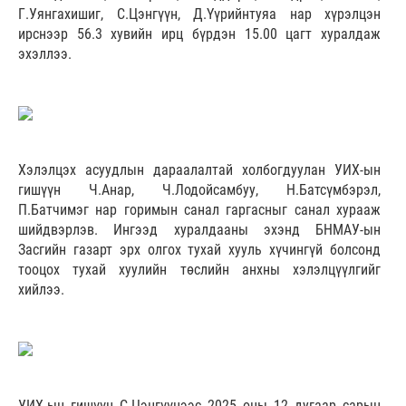
Г.Уянгахишиг, С.Цэнгүүн, Д.Үүрийнтуяа нар хүрэлцэн
ирснээр 56.3 хувийн ирц бүрдэн 15.00 цагт хуралдаж
эхэллээ.
Хэлэлцэх асуудлын дараалалтай холбогдуулан УИХ-ын
гишүүн Ч.Анар, Ч.Лодойсамбуу, Н.Батсүмбэрэл,
П.Батчимэг нар горимын санал гаргасныг санал хурааж
шийдвэрлэв. Ингээд хуралдааны эхэнд БНМАУ-ын
Засгийн газарт эрх олгох тухай хууль хүчингүй болсонд
тооцох тухай хуулийн төслийн анхны хэлэлцүүлгийг
хийлээ.
УИХ-ын гишүүн С.Цэнгүүнээс 2025 оны 12 дугаар сарын