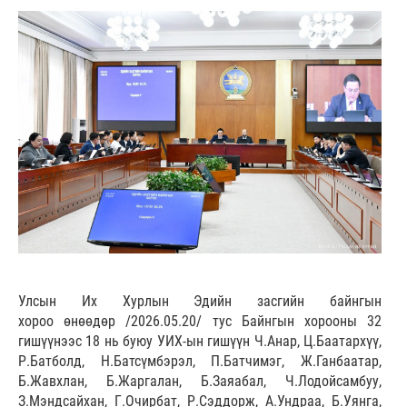
Улсын Их Хурлын Эдийн засгийн байнгын
хороо өнөөдөр /2026.05.20/ тус Байнгын хорооны 32
гишүүнээс 18 нь буюу УИХ-ын гишүүн Ч.Анар, Ц.Баатархүү,
Р.Батболд, Н.Батсүмбэрэл, П.Батчимэг, Ж.Ганбаатар,
Б.Жавхлан, Б.Жаргалан, Б.Заяабал, Ч.Лодойсамбуу,
З.Мэндсайхан, Г.Очирбат, Р.Сэддорж, А.Ундраа, Б.Уянга,