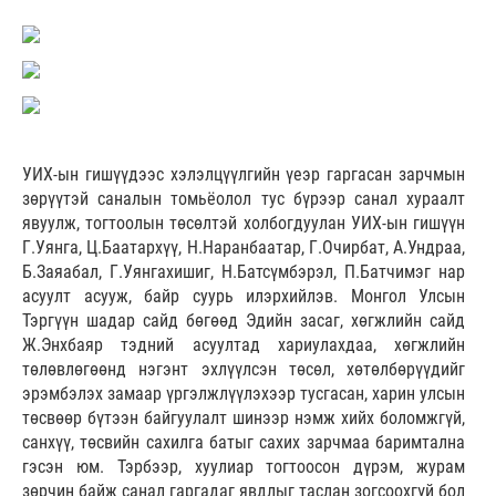
УИХ-ын гишүүдээс хэлэлцүүлгийн үеэр гаргасан зарчмын
зөрүүтэй саналын томьёолол тус бүрээр санал хураалт
явуулж, тогтоолын төсөлтэй холбогдуулан УИХ-ын гишүүн
Г.Уянга, Ц.Баатархүү, Н.Наранбаатар, Г.Очирбат, А.Ундраа,
Б.Заяабал, Г.Уянгахишиг, Н.Батсүмбэрэл, П.Батчимэг нар
асуулт асууж, байр суурь илэрхийлэв. Монгол Улсын
Тэргүүн шадар сайд бөгөөд Эдийн засаг, хөгжлийн сайд
Ж.Энхбаяр тэдний асуултад хариулахдаа, хөгжлийн
төлөвлөгөөнд нэгэнт эхлүүлсэн төсөл, хөтөлбөрүүдийг
эрэмбэлэх замаар үргэлжлүүлэхээр тусгасан, харин улсын
төсвөөр бүтээн байгуулалт шинээр нэмж хийх боломжгүй,
санхүү, төсвийн сахилга батыг сахих зарчмаа баримтална
гэсэн юм. Тэрбээр, хуулиар тогтоосон дүрэм, журам
зөрчин байж санал гаргадаг явдлыг таслан зогсоохгүй бол