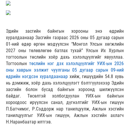
Эдийн засгийн байнгын хорооны энэ өдрийн
хуралдаанаар Засгийн газраас 2026 оны 05 дугаар сарын
01-ний өдөр өргөн мэдүүлсэн “Монгол Улсын хөгжлийн
2027 оны төлөвлөгөө батлах тухай” Улсын Их Хурлын
тогтоолын төслийн хоёр дахь хэлэлцүүлгийг явууллаа.
Тогтоолын
төслийн нэг дэх хэлэлцүүлгийг УИХ-ын 2026
оны хаврын ээлжит чуулганы 05 дугаар сарын 09-ний
өдрийн нэгдсэн хуралдаанаар
хийж, гишүүдийн 54.8 хувь
нь дэмжиж, хоёр дахь хэлэлцүүлэгт бэлтгүүлэхээр Эдийн
засгийн болон бусад байнгын хороонд шилжүүлсэн
байдаг. Төсөлтэй холбогдуулан УИХ-ын байнгын
хороодоос ирүүлсэн санал, дүгнэлтийг УИХ-ын гишүүн
П.Батчимэг, Р.Сэддорж нар танилцуулж, Ажлын хэсгийн
танилцуулгыг УИХ-ын гишүүн, Ажлын хэсгийн ахлагч
Н.Наранбаатар илтгэв.