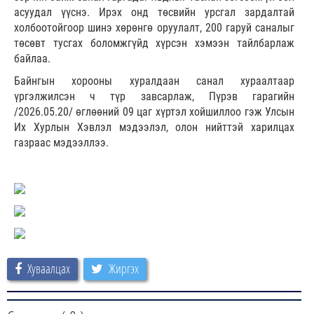
асуудал үүснэ. Ирэх онд төсвийн урсгал зардалтай
холбоотойгоор шинэ хөрөнгө оруулалт, 200 гаруй саналыг
төсөвт тусгах боломжгүйд хүрсэн хэмээн тайлбарлаж
байлаа.
Байнгын хорооны хуралдаан санал хураалтаар
үргэлжилсэн ч түр завсарлаж, Пүрэв гарагийн
/2026.05.20/ өглөөний 09 цаг хүртэл хойшиллоо гэж Улсын
Их Хурлын Хэвлэл мэдээлэл, олон нийттэй харилцах
газраас мэдээллээ.
Хуваалцах
Жиргэх