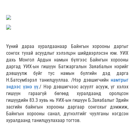
Үүний дараа хуралдаанаар Байнгын хорооны даргыг
сонгох тухай асуудлыг хэлэлцэн шийдвэрлэсэн юм. УИХ
дахь Монгол Ардын намын бүлгээс Байнгын хорооны
даргад УИХ-ын гишүүн Батжаргалын Заяабалын нэрийг
дэвшүүлж буйг тус намын бүлгийн дэд дарга
Н.Батсүмбэрэл танилцууллаа. /Нэр дэвшигчийн
намтрыг
эндээс
үзнэ үү.
/ Нэр дэвшигчээс асуулт асууж, үг хэлэх
гишүүн гараагүй бөгөөд хуралдаанд оролцсон
гишүүдийн 83.3 хувь нь УИХ-ын гишүүн Б.Заяабалыг Эдийн
засгийн байнгын хорооны даргаар сонгохыг дэмжиж,
Байнгын хорооны санал, дүгнэлтийг чуулганы нэгдсэн
хуралдаанд танилцуулахаар тогтов.