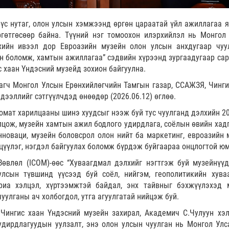
үс нутаг, олон улсын хэмжээнд өргөн цараатай үйл ажиллагаа я
гөтгөсөөр байна. Түүний нэг томоохон илэрхийлэл нь Монгол
хийн ивээл дор Евроазийн музейн олон улсын анхдугаар чуу
н боломж, хамтын ажиллагаа” сэдвийн хүрээнд зургаадугаар сар
 хаан Үндэсний музейд зохион байгуулна.
лагч Монгол Улсын Ерөнхийлөгчийн Тамгын газар, ССАЖЗЯ, Чинги
дээллийг сэтгүүлчдэд өнөөдөр (2026.06.12) өглөө.
мат харилцааны шинэ хуудсыг нээж буй тус чуулганд дэлхийн 20
цож, музейн хамтын ажил бодлого удирдлага, соёлын өвийн хадг
нноваци, музейн боловсрол олон нийт ба маркетинг, евроазийн 
үүлэг, нэгдэл байгуулах боломж бүрдэж буйгаараа онцлогтой юм
өвлөл (ICOM)-өөс “Хуваагдмал дэлхийг нэгтгэж буй музейнүүд
лсын түвшинд үүсээд буй соёл, нийгэм, геополитикийн хува
яриа хэлцэл, хүртээмжтэй байдал, энх тайвныг бэхжүүлэхэд 
чуулганы ач холбогдол, утга агуулгатай нийцэж буй.
Чингис хаан Үндэсний музейн захирал, Академич С.Чулуун хэл
дирдлагуудын уулзалт, энэ олон улсын чуулган нь Монгол Улс