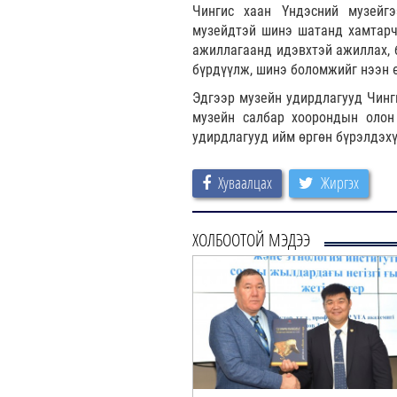
Чингис хаан Үндэсний музейгэ
музейдтэй шинэ шатанд хамтарч
ажиллагаанд идэвхтэй ажиллах, 
бүрдүүлж, шинэ боломжийг нээн ө
Эдгээр музейн удирдлагууд Чинг
музейн салбар хоорондын олон
удирдлагууд ийм өргөн бүрэлдэхү
Хуваалцах
Жиргэх
ХОЛБООТОЙ МЭДЭЭ