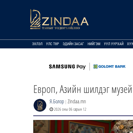
ЭХЛЭЛ
УЛС ТӨР
ЭДИЙН ЗАСАГ
НИЙГЭМ
УУЛ УУРХАЙ
ХУ
Европ, Азийн шилдэг музей
Я.Болор
Zindaa.mn
|
2026 оны 06 сарын 12