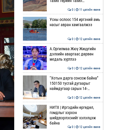
тахих төрийн тахил…
0 |
11 цагийн өмнө
Усны ослоос 154 иргэний амь
насыг авран хамгаалжээ
0 |
12 цагийн өмнө
А.Оргилмаа Жюү Жицүгийн
дэлхийн аваргаас дөрвөн
медаль хүртлээ
0 |
12 цагийн өмнө
“Хотын дарга сонсож байна”
150150 тусгай дугаарыг
наймдугаар сарын 14-…
0 |
12 цагийн өмнө
НИТХ | Иргэдийн өргөдөл,
гомдлыг хэрхэн
шийдвэрлэснийг хэлэлцэж
байна
0 |
12 цагийн өмнө