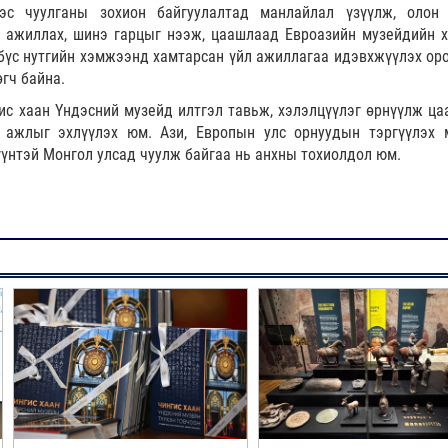
эс чуулганы зохион байгуулалтад манлайлал үзүүлж, олон
 ажиллах, шинэ гарцыг нээж, цаашлаад Евроазийн музейдийн 
бүс нутгийн хэмжээнд хамтарсан үйл ажиллагаа идэвхжүүлэх оро
гч байна.
ис хаан Үндэсний музейд илтгэл тавьж, хэлэлцүүлэг өрнүүлж ц
 ажлыг эхлүүлэх юм. Ази, Европын улс орнуудын тэргүүлэх 
үнтэй Монгол улсад чуулж байгаа нь анхны тохиолдол юм.