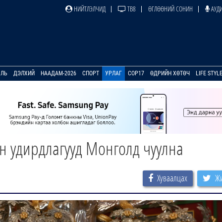
НИЙТЛЭЛЧИД
ТВ8
ӨГЛӨӨНИЙ СОНИН
АУДИ
УЛЬ
ДЭЛХИЙ
НААДАМ-2026
СПОРТ
УРЛАГ
COP17
ӨДРИЙН ХӨТӨЧ
LIFE STYL
н удирдлагууд Монголд чуулна
Хуваалцах
Жи