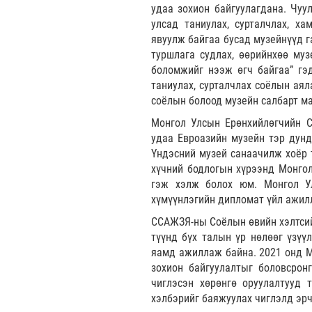
удаа зохион байгуулагдана. Чуу
улсад таниулах, сурталчлах, х
явуулж байгаа бусад музейнүүд 
туршлага судлах, өөрийнхөө муз
боломжийг нээж өгч байгаа” гэ
таниулах, сурталчлах соёлын ая
соёлын болоод музейн салбарт маш
Монгол Улсын Ерөнхийлөгчийн С
удаа Евроазийн музейн тэр дунд
Үндэсний музей санаачилж хоёр 
хүчний бодлогын хүрээнд Монгол
гэж хэлж болох юм. Монгол Ул
хүмүүнлэгийн дипломат үйл ажилл
ССАЖЗЯ-ны Соёлын өвийн хэлтсийн
түүнд бүх талын үр нөлөөг үзүүл
яамд ажиллаж байна. 2021 онд М
зохион байгуулалтыг боловсрон
чиглэсэн хөрөнгө оруулалтууд 
хэлбэрийг баяжуулах чиглэлд эрч