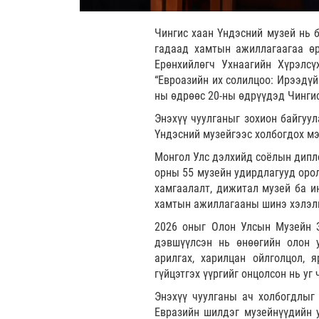
Чингис хаан Үндэсний музей нь б
гадаад хамтын ажиллагаагаа өр
Ерөнхийлөгч Ухнаагийн Хүрэлсү
“Евроазийн их солилцоо: Ирээдүй
ны өдрөөс 20-ны өдрүүдэд Чингис
Энэхүү чуулганыг зохион байгуу
Үндэсний музейгээс холбогдох мэ
Монгол Улс дэлхийд соёлын дипло
орны 55 музейн удирдлагууд орол
хамгаалалт, дижитал музей ба и
хамтын ажиллагааны шинэ хэлэлц
2026 оныг Олон Улсын Музейн З
дэвшүүлсэн нь өнөөгийн олон у
арилгах, харилцан ойлголцол, 
гүйцэтгэх үүргийг онцолсон нь уг 
Энэхүү чуулганы ач холбогдлыг 
Евразийн шилдэг музейнүүдийн у