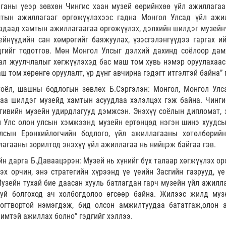
лганы үеэр зөвхөн Чингис хаан музей өөрийнхөө үйл ажиллагаа
амтын ажиллагааг өргөжүүлэхээс гадна Монгол Улсад үйл ажи
гадаад хамтын ажиллагаагаа өргөжүүлэх, дэлхийн шилдэг музейн
ейнүүдийн сан хөмрөгийг баяжуулах, үзэсгэлэнгүүдээ гаргах и
дгийг тодотгов. Мөн Монгол Улсыг дэлхий дахинд соёлоор да
лал жуулчлалыг хөгжүүлэхэд бас маш том хувь нэмэр оруулахаас
 том хөрөнгө оруулалт, үр дүнг авчирна гэдэгт итгэлтэй байна” 
оёл, шашны бодлогын зөвлөх Б.Сэргэлэн: Монгол, Монгол Улс
аа шилдэг музейд хамтын асуудлаа хэлэлцэх гэж байна. Чинги
тивийн музейн удирдлагууд дэмжсэн. Энэхүү соёлын дипломат, 
 Улс олон улсын хэмжээнд музейн ертөнцөд нэгэн шинэ хуудсы
сын Ерөнхийлөгчийн бодлого, үйл ажиллагааны хөтөлбөрийн
агааны зорилтод энэхүү үйл ажиллагаа нь нийцэж байгаа гэв.
 дарга Б.Даваацэрэн: Музей нь хүнийг бүх талаар хөгжүүлэх оро
эх орчин, энэ стратегийн хүрээнд үе үеийн Засгийн газрууд, үе
узейн тухай бие даасан хууль батлагдан гарч музейн үйл ажилл
гуй болгоход ач холбогдолоо өгсөөр байна. Жилээс жилд муз
тогтвортой нэмэгдэж, бид олсон амжилтуудаа бататгаж,олон а
имтэй ажиллах болно” гэдгийг хэллээ.