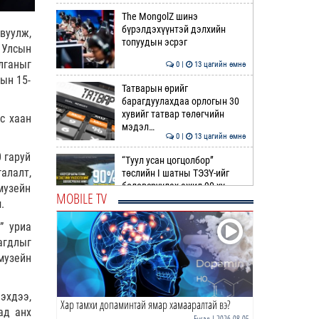
The MongolZ шинэ
бүрэлдэхүүнтэй дэлхийн
вуулж,
топуудын эсрэг
 Улсын
лганыг
0 |
13 цагийн өмнө
ын 15-
Татварын өрийг
барагдуулахдаа орлогын 30
хувийг татвар төлөгчийн
с хаан
мэдэл…
0 |
13 цагийн өмнө
 гаруй
“Туул усан цогцолбор”
алалт,
төслийн I шатны ТЭЗҮ-ийг
боловсруулах ажил 90 ху…
музейн
MOBILE TV
.
0 |
14 цагийн өмнө
” уриа
Нийслэлийн иргэдийн
агдлыг
Төлөөлөгчдийн Хурлын
музейн
Ээлжит VIII хуралдаан
эхэллээ
0 |
14 цагийн өмнө
эхдээ,
Хар тамхи допаминтай ямар хамааралтай вэ?
ТОО | Гадаад валютын нөөц
ад анх
7.9 тэрбум ам.доллар давлаа
Бусад
| 2026-08-05