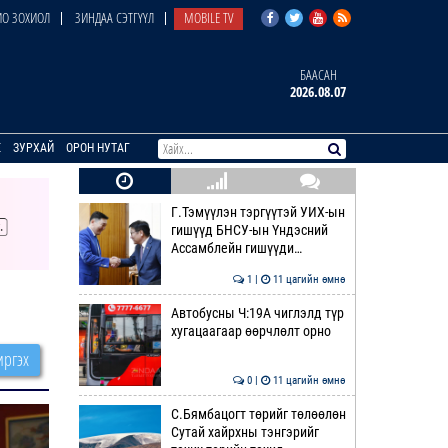
О ЗОХИОЛ
ЗИНДАА СЭТГҮҮЛ
MOBILE TV
БААСАН
2026.08.07
E
ЗУРХАЙ
ОРОН НУТАГ
Г.Тэмүүлэн тэргүүтэй УИХ-ын
гишүүд БНСУ-ын Үндэсний
Ассамблейн гишүүди…
1 |
11 цагийн өмнө
Автобусны Ч:19А чиглэлд түр
хугацаагаар өөрчлөлт орно
ргэх
0 |
11 цагийн өмнө
С.Бямбацогт төрийг төлөөлөн
Сутай хайрхны тэнгэрийг