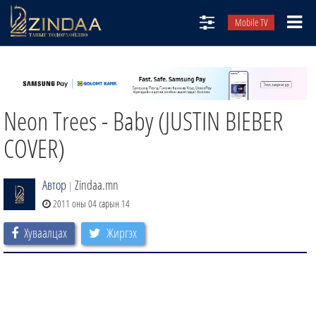
Mobile TV
НИЙТЛЭЛЧИД
ТВ8
Neon Trees - Baby (JUSTIN BIEBER
ӨГЛӨӨНИЙ СОНИН
АУДИО ЗОХИОЛ
COVER)
ЗИНДАА СЭТГҮҮЛ
Автор
Zindaa.mn
|
2011 оны 04 сарын 14
Хуваалцах
Жиргэх