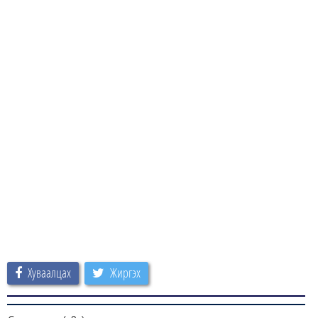
Хуваалцах
Жиргэх