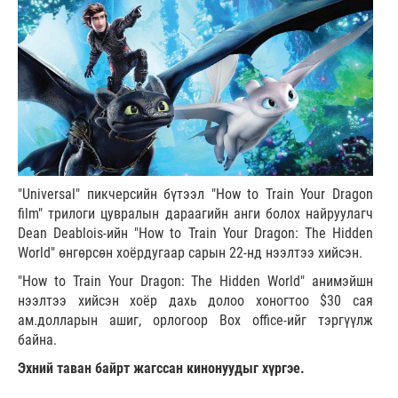
"Universal" пикчерсийн бүтээл "How to Train Your Dragon
film" трилоги цувралын дараагийн анги болох найруулагч
Dean Deablois-ийн "How to Train Your Dragon: The Hidden
World" өнгөрсөн хоёрдугаар сарын 22-нд нээлтээ хийсэн.
"How to Train Your Dragon: The Hidden World" анимэйшн
нээлтээ хийсэн хоёр дахь долоо хоногтоо $30 сая
ам.долларын ашиг, орлогоор Box office-ийг тэргүүлж
байна.
Эхний таван байрт жагссан кинонуудыг хүргэе.