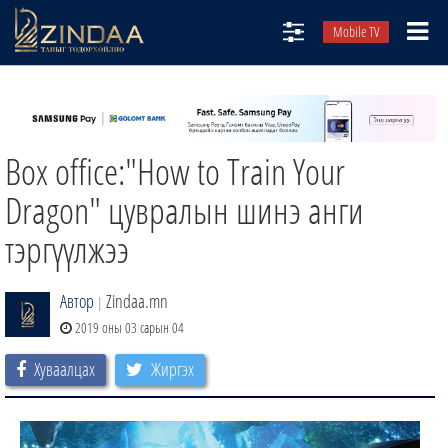
Mobile TV
НИЙТЛЭЛЧИД
ТВ8
Box office:"How to Train Your
ӨГЛӨӨНИЙ СОНИН
АУДИО ЗОХИОЛ
Dragon" цувралын шинэ анги
ЗИНДАА СЭТГҮҮЛ
тэргүүлжээ
Автор
Zindaa.mn
|
2019 оны 03 сарын 04
Хуваалцах
Жиргэх