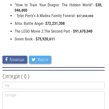
"How to Train Your Dragon: The Hidden World"-
$30,
046,000
Tyler Perry's A Madea Family Funeral-
$27,050,000
Alita: Battle Angel-
$72,231,308
The LEGO Movie 2:The Second Part -
$91,670,040
Green Book -
$75,920,611
Хуваалцах
Жиргэх
Сэтгэгдэл (
0
)