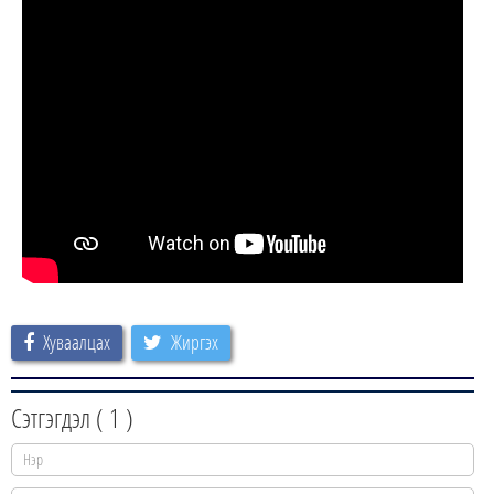
Хуваалцах
Жиргэх
Сэтгэгдэл (
1
)