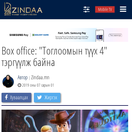
Mobile TV
НИЙТЛЭЛЧИД
ТВ8
Box office: "Тоглоомын түүх 4"
ӨГЛӨӨНИЙ СОНИН
АУДИО ЗОХИОЛ
тэргүүлж байна
ЗИНДАА СЭТГҮҮЛ
Автор
Zindaa.mn
|
2019 оны 07 сарын 01
Хуваалцах
Жиргэх