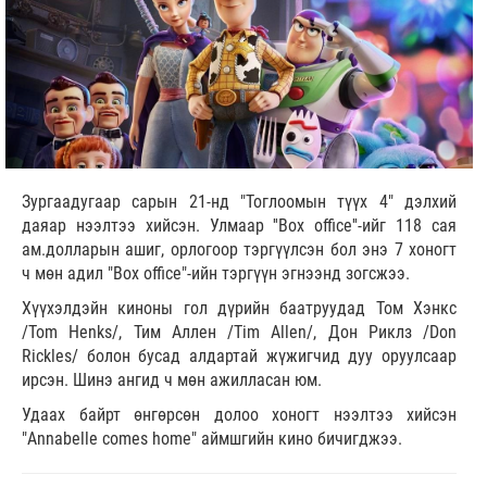
Зургаадугаар сарын 21-нд "Тоглоомын түүх 4" дэлхий
даяар нээлтээ хийсэн. Улмаар ''Box office''-ийг 118 сая
ам.долларын ашиг, орлогоор тэргүүлсэн бол энэ 7 хоногт
ч мөн адил "Box office"-ийн тэргүүн эгнээнд зогсжээ.
Хүүхэлдэйн киноны гол дүрийн баатруудад Том Хэнкс
/Tom Henks/, Тим Аллен /Tim Allen/, Дон Риклз /Don
Rickles/ болон бусад алдартай жүжигчид дуу оруулсаар
ирсэн. Шинэ ангид ч мөн ажилласан юм.
Удаах байрт өнгөрсөн долоо хоногт нээлтээ хийсэн
"Annabelle comes home" аймшгийн кино бичигджээ.