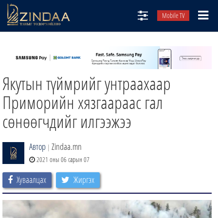
Mobile TV
НИЙТЛЭЛЧИД
ТВ8
Якутын түймрийг унтраахаар
ӨГЛӨӨНИЙ СОНИН
АУДИО ЗОХИОЛ
Приморийн хязгаараас гал
ЗИНДАА СЭТГҮҮЛ
сөнөөгчдийг илгээжээ
Автор
Zindaa.mn
|
2021 оны 06 сарын 07
Хуваалцах
Жиргэх