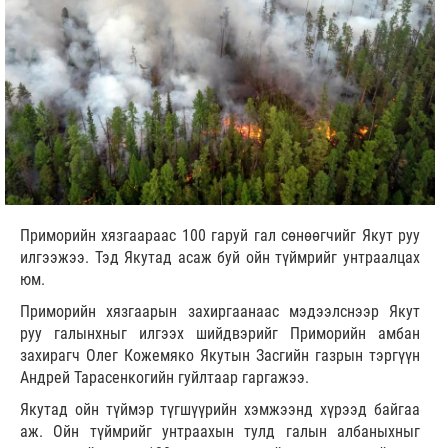
Приморийн хязгаараас 100 гаруй гал сөнөөгчийг Якут руу
илгээжээ. Тэд Якутад асаж буй ойн түймрийг унтраалцах
юм.
Приморийн хязгаарын захиргаанаас мэдээлснээр Якут
руу галынхныг илгээх шийдвэрийг Приморийн амбан
захирагч Олег Кожемяко Якутын Засгийн газрын тэргүүн
Андрей Тарасенкогийн гуйлтаар гаргажээ.
Якутад ойн түймэр түгшүүрийн хэмжээнд хүрээд байгаа
аж. Ойн түймрийг унтраахын тулд галын албаныхныг