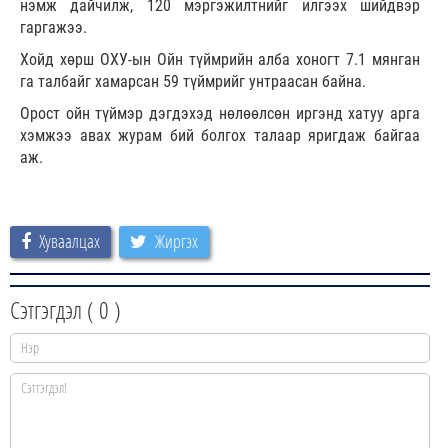
нэмж дайчилж, 120 мэргэжилтнийг илгээх шийдвэр
гаргажээ.
Хойд хөрш ОХУ-ын Ойн түймрийн алба хоногт 7.1 мянган
га талбайг хамарсан 59 түймрийг унтраасан байна.
Орост ойн түймэр дэгдэхэд нөлөөлсөн иргэнд хатуу арга
хэмжээ авах журам бий болгох талаар яригдаж байгаа
аж.
Хуваалцах
Жиргэх
Сэтгэгдэл (
0
)