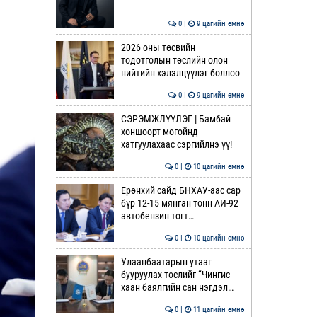
0 |
9 цагийн өмнө
2026 оны төсвийн
тодотголын төслийн олон
нийтийн хэлэлцүүлэг боллоо
0 |
9 цагийн өмнө
СЭРЭМЖЛҮҮЛЭГ | Бамбай
хоншоорт могойнд
хатгуулахаас сэргийлнэ үү!
0 |
10 цагийн өмнө
Ерөнхий сайд БНХАУ-аас сар
бүр 12-15 мянган тонн АИ-92
автобензин тогт…
0 |
10 цагийн өмнө
Улаанбаатарын утааг
бууруулах төслийг “Чингис
хаан баялгийн сан нэгдэл…
0 |
11 цагийн өмнө