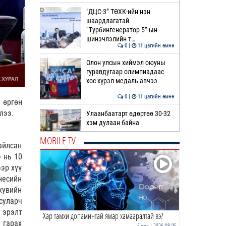
"ДЦС-3” ТӨХК-ийн нэн
шаардлагатай
“Турбингенератор-5”-ын
шинэчлэлийн т…
0 |
11 цагийн өмнө
Олон улсын хиймэл оюуны
гуравдугаар олимпиадаас
хос хүрэл медаль авчээ
0 |
11 цагийн өмнө
 өргөн
ллээ.
Улаанбаатарт өдөртөө 30-32
хэм дулаан байна
MOBILE TV
айлсан
0 |
12 цагийн өмнө
 нь 10
ДОРНЫН ЗУРХАЙ | Морь,
эр хүү
нохой жилтнээ аливаа үйлийг
несийн
хийхэд эерэг сайн
хувийн
0 |
12 цагийн өмнө
суларч
н эрэлт
Хар тамхи допаминтай ямар хамааралтай вэ?
ӨГЛӨӨНИЙ МЭНД!
 гарах
Бусад
| 2026-08-05