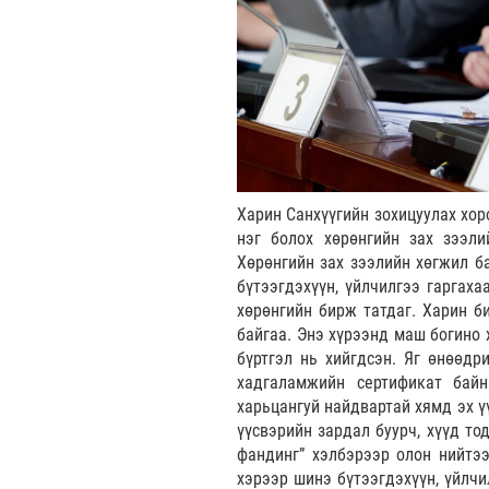
Харин Санхүүгийн зохицуулах хор
нэг болох хөрөнгийн зах зээли
Хөрөнгийн зах зээлийн хөгжил б
бүтээгдэхүүн, үйлчилгээ гаргаха
хөрөнгийн бирж татдаг. Харин б
байгаа. Энэ хүрээнд маш богино 
бүртгэл нь хийгдсэн. Яг өнөөдр
хадгаламжийн сертификат байн
харьцангуй найдвартай хямд эх ү
үүсвэрийн зардал буурч, хүүд то
фандинг” хэлбэрээр олон нийтээ
хэрээр шинэ бүтээгдэхүүн, үйлчи