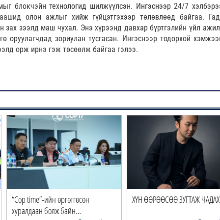
мыг блокчэйн технологид шилжүүлсэн. Ингэснээр 24/7 хэлбэрэ
Цаашид олон ажлыг хийж гүйцэтгэхээр төлөвлөөд байгаа. Га
н зах зээлд маш чухал. Энэ хүрээнд давхар бүртгэлийн үйл ажил
ө оруулагчдад зориулан тусгасан. Ингэснээр тодорхой хэмжээ
ээлд орж ирнэ гэж төсөөлж байгаа гэлээ.
ХҮН ӨӨРӨӨСӨӨ ЗУГТАЖ ЧАДАХ УУ?
2026 оны төсвийн тодот
төслийн олон нийт…