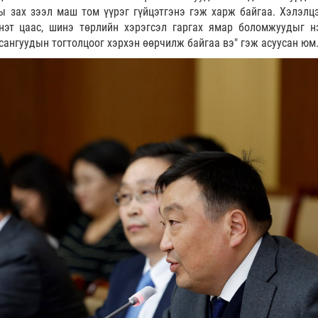
ны зах зээл маш том үүрэг гүйцэтгэнэ гэж харж байгаа. Хэлэлц
нэт цаас, шинэ төрлийн хэрэгсэл гаргах ямар боломжуудыг н
 сангуудын тогтолцоог хэрхэн өөрчилж байгаа вэ" гэж асуусан юм