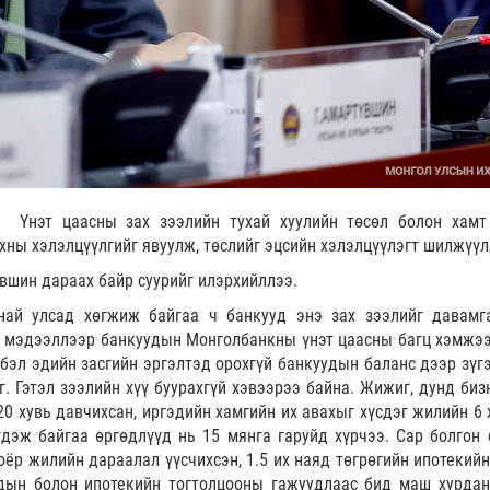
р Үнэт цаасны зах зээлийн тухай хуулийн төсөл болон хамт
хны хэлэлцүүлгийг явуулж, төслийг эцсийн хэлэлцүүлэгт шилжүү
үвшин дараах байр суурийг илэрхийллээ.
най улсад хөгжиж байгаа ч банкууд энэ зах зээлийг давамг
н мэдээллээр банкуудын Монголбанкны үнэт цаасны багц хэмжээ
лбэл эдийн засгийн эргэлтэд орохгүй банкуудын баланс дээр зүгэ
г. Гэтэл зээлийн хүү буурахгүй хэвээрээ байна. Жижиг, дунд биз
20 хувь давчихсан, иргэдийн хамгийн их авахыг хүсдэг жилийн 6 
гдэж байгаа өргөдлүүд нь 15 мянга гаруйд хүрчээ. Сар болгон 
хоёр жилийн дараалал үүсчихсэн, 1.5 их наяд төгрөгийн ипотекий
удын болон ипотекийн тогтолцооны гажуудлаас бид маш хурдан