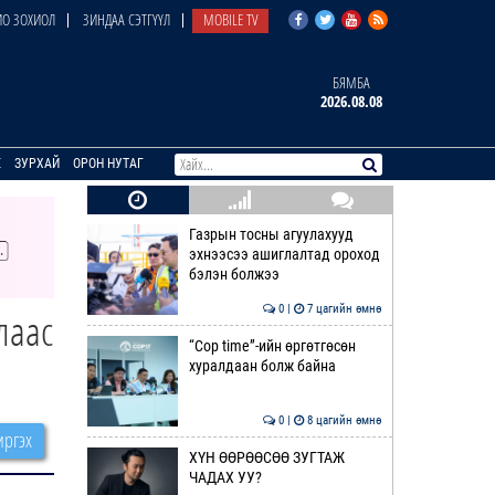
О ЗОХИОЛ
ЗИНДАА СЭТГҮҮЛ
MOBILE TV
БЯМБА
2026.08.08
E
ЗУРХАЙ
ОРОН НУТАГ
Газрын тосны агуулахууд
эхнээсээ ашиглалтад ороход
бэлэн болжээ
0 |
7 цагийн өмнө
лаас
“Cop time”-ийн өргөтгөсөн
хуралдаан болж байна
0 |
8 цагийн өмнө
ргэх
ХҮН ӨӨРӨӨСӨӨ ЗУГТАЖ
ЧАДАХ УУ?