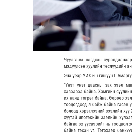
Чуулганы нэгдсэн хуралдаанаа
мэдүүлсэн хуулийн төслүүдийн ан
Энэ үеэр УИХ-ын гишүүн Г.Амарт
"Үнэт үнэт цаасны зах зээл ма
хэвээрээ байна. Хамгийн сүүлий
их наяд төгрөг байна. Өөрөөр хэ
тооцогдоод л байж байна гэсэн ү
болоод хэрэглээний зээлийн хүү 
хүүтэй ипотекийн зээлийн хүлээ
байгаа эх үүсвэрийг нь тооцвол 
байна гэсэн үг. Тэгэхээр банку