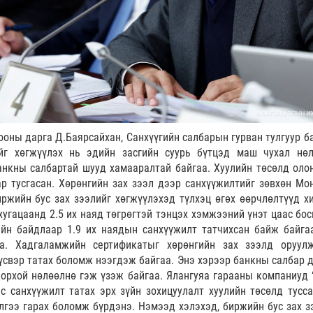
ооны дарга Д.Баярсайхан, Санхүүгийн салбарын гурван тулгуур б
йг хөгжүүлэх нь эдийн засгийн суурь бүтцэд маш чухал нөл
анкны салбартай шууд хамааралтай байгаа. Хуулийн төсөлд оло
ар тусгасан. Хөрөнгийн зах зээл дээр санхүүжилтийг зөвхөн Мо
иржийн бус зах зээлийг хөгжүүлэхэд түлхэц өгөх өөрчлөлтүүд х
хугацаанд 2.5 их наяд төгрөгтэй тэнцэх хэмжээний үнэт цаас бос
ийн байдлаар 1.9 их наядын санхүүжилт татчихсан байж байга
а. Хадгаламжийн сертификатыг хөрөнгийн зах зээлд оруул
үсвэр татах боломж нээгдэж байгаа. Энэ хэрээр банкны салбар д
дорхой нөлөөлнө гэж үзэж байгаа. Ялангуяа гарааны компаниуд 
с санхүүжилт татах эрх зүйн зохицуулалт хуулийн төсөлд тусса
лгээ гарах боломж бүрдэнэ. Нэмээд хэлэхэд, биржийн бус зах з