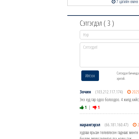
7 цагийн өмнө
8 цагийн
Сэтгэгдэл (
3
)
Сэтгэгдэл бичихдэ
Илгээх
эрхтэй.
Зочин
(103.212.117.174)
2025
Энэ худ гар одоо болоодоо. 4 жилд хийс
1
|
1
нарангэрэл
(66.181.160.47)
худлаа ярьсан төлөвлөсөн гаднаас мөнгө 
буцааж аваад төлүүлэл дээ новш гэж