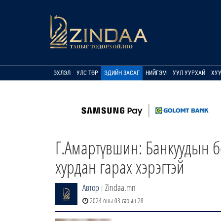
ЭХЛЭЛ
УЛС ТӨР
ЭДИЙН ЗАСАГ
НИЙГЭМ
УУЛ УУРХАЙ
ХУ
Г.Амартүвшин: Банкуудын б
хурдан гарах хэрэгтэй
Автор
Zindaa.mn
|
2024 оны 03 сарын 28