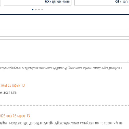
 өмнө
9 цагийн өмнө
9
э хууль зүйн болон ёс суртахууны хэм хэмжээг хүндэтгэнэ үү. Хэм хэмжээг зөрчсөн сэтгэгдэлийг админ устгах
 оны 03 сарын 13
эн ажил алга.
2025 оны 03 сарын 13
гуйсан гарууд үнэндээ дотоодын хулгайч луйварчдаас улсаас хулгайлсан мөнгө хөрөнгийг нь