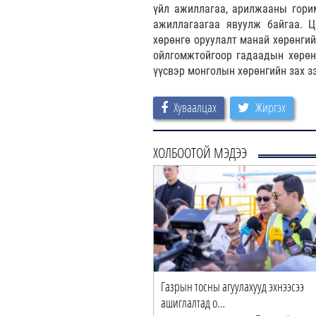
үйл ажиллагаа, арилжааны гори
ажиллагаагаа явуулж байгаа. 
хөрөнгө оруулалт манай хөрөнгий
ойлгомжтойгоор гадаадын хөрөнг
үүсвэр монголын хөрөнгийн зах з
Хуваалцах
Жиргэх
ХОЛБООТОЙ МЭДЭЭ
Газрын тосны агуулахууд эхнээсээ
“Cop time”-ийн өргөтгөсөн
ашиглалтад о…
хуралдаан болж байн…