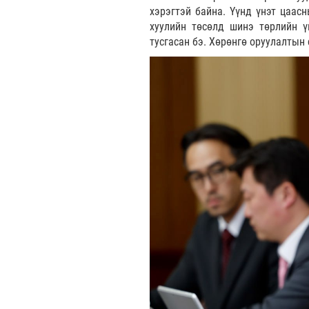
хэрэгтэй байна. Үүнд үнэт цаас
хуулийн төсөлд шинэ төрлийн ү
тусгасан бэ. Хөрөнгө оруулалтын