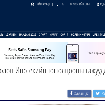
НИЙТЛЭЛЧИД
ТВ8
ӨГЛӨӨНИЙ СОНИН
АУДИ
УЛЬ
ДЭЛХИЙ
НААДАМ-2026
СПОРТ
УРЛАГ
COP17
ӨДРИЙН ХӨТӨЧ
LIFE STYL
олон Ипотекийн тогтолцооны гажууд
Хуваалцах
Жи