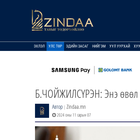
ЭХЛЭЛ
УЛС ТӨР
ЭДИЙН ЗАСАГ
НИЙГЭМ
УУЛ УУРХАЙ
ХУ
Б.ЧОЙЖИЛСҮРЭН: Энэ өвөл ц
Автор
Zindaa.mn
|
2024 оны 11 сарын 07