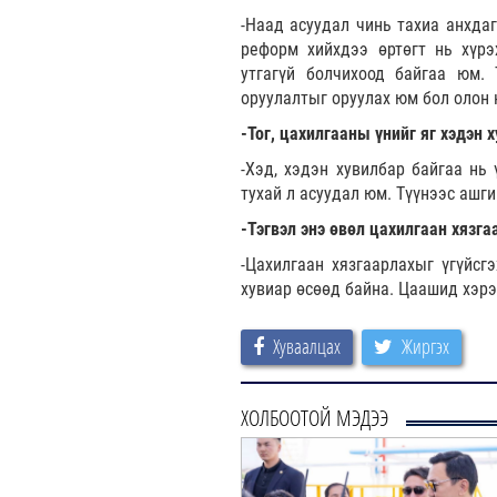
-Наад асуудал чинь тахиа анхдаг
реформ хийхдээ өртөгт нь хүрэ
утгагүй болчихоод байгаа юм. 
оруулалтыг оруулах юм бол олон 
-Тог, цахилгааны үнийг яг хэдэн 
-Хэд, хэдэн хувилбар байгаа нь 
тухай л асуудал юм. Түүнээс ашгий
-Тэгвэл энэ өвөл цахилгаан хязга
-Цахилгаан хязгаарлахыг үгүйсг
хувиар өсөөд байна. Цаашид хэрэг
Хуваалцах
Жиргэх
ХОЛБООТОЙ МЭДЭЭ