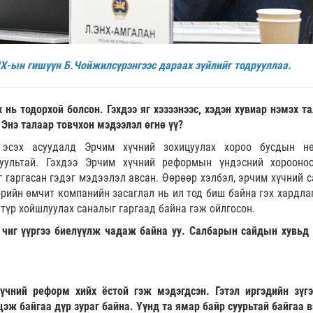
Х-ын гишүүн Б.Чойжилсүрэнгээс дараах зүйлийг тодрууллаа.
 нь тодорхой болсон. Гэхдээ яг хэзээнээс, хэдэн хувиар нэмэх т
 Энэ талаар товчхон мэдээлэл өгнө үү?
х эсэх асуудалд Эрчим хүчний зохицуулах хороо бусдын н
хуультай. Гэхдээ Эрчим хүчний реформын үндэсний хорооно
 гаргасан гэдэг мэдээлэл авсан. Өөрөөр хэлбэл, эрчим хүчний с
рийн өмчит компанийн засаглал нь ил тод биш байна гэх хардлаг
 түр хойшлуулах саналыг гаргаад байна гэж ойлгосон.
 чиг үүргээ биелүүлж чадаж байна уу. Салбарын сайдын хувьд 
чний реформ хийх ёстой гэж мэдэгдсэн. Гэтэл иргэдийн зүгэ
цэж байгаа дүр зураг байна. Үүнд та ямар байр суурьтай байгаа в