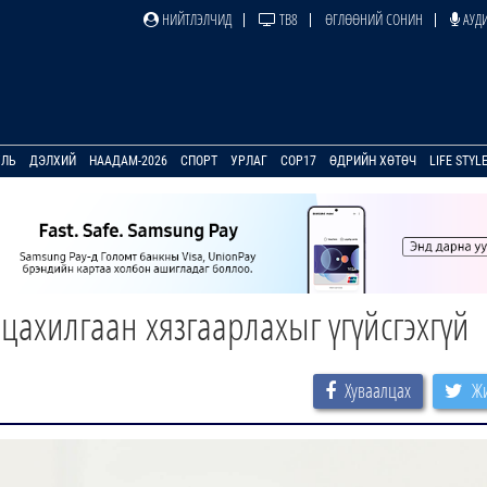
НИЙТЛЭЛЧИД
ТВ8
ӨГЛӨӨНИЙ СОНИН
АУДИ
УЛЬ
ДЭЛХИЙ
НААДАМ-2026
СПОРТ
УРЛАГ
COP17
ӨДРИЙН ХӨТӨЧ
LIFE STYL
ахилгаан хязгаарлахыг үгүйсгэхгүй
Хуваалцах
Жи