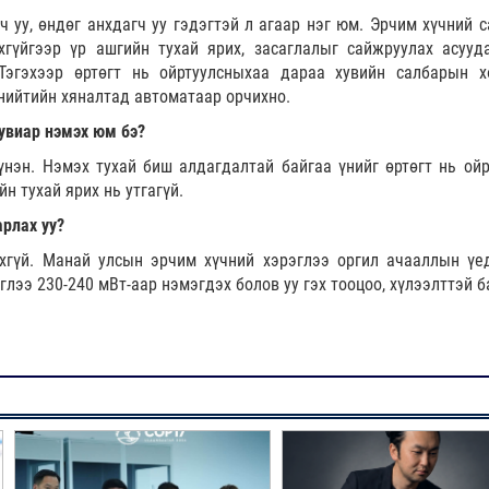
ч уу, өндөг анхдагч уу гэдэгтэй л агаар нэг юм. Эрчим хүчний с
хгүйгээр үр ашгийн тухай ярих, засаглалыг сайжруулах асууд
Тэгэхээр өртөгт нь ойртуулсныхаа дараа хувийн салбарын х
нийтийн хяналтад автоматаар орчихно.
хувиар нэмэх юм бэ?
үнэн. Нэмэх тухай биш алдагдалтай байгаа үнийг өртөгт нь ойр
н тухай ярих нь утгагүй.
арлах уу?
эхгүй. Манай улсын эрчим хүчний хэрэглээ оргил ачааллын үе
лээ 230-240 мВт-аар нэмэгдэх болов уу гэх тооцоо, хүлээлттэй б