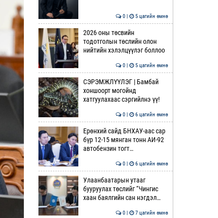
0 |
5 цагийн өмнө
2026 оны төсвийн
тодотголын төслийн олон
нийтийн хэлэлцүүлэг боллоо
0 |
5 цагийн өмнө
СЭРЭМЖЛҮҮЛЭГ | Бамбай
хоншоорт могойнд
хатгуулахаас сэргийлнэ үү!
0 |
6 цагийн өмнө
Ерөнхий сайд БНХАУ-аас сар
бүр 12-15 мянган тонн АИ-92
автобензин тогт…
0 |
6 цагийн өмнө
Улаанбаатарын утааг
бууруулах төслийг “Чингис
хаан баялгийн сан нэгдэл…
0 |
7 цагийн өмнө