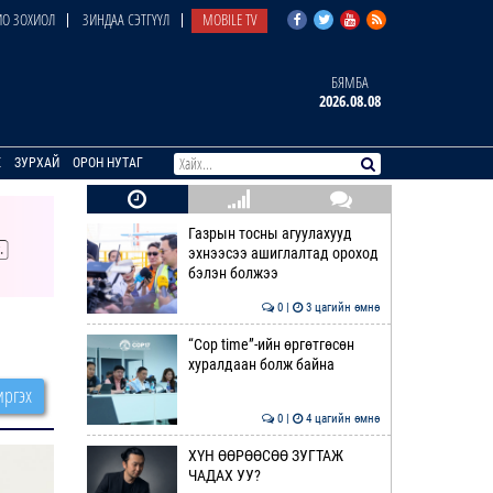
О ЗОХИОЛ
ЗИНДАА СЭТГҮҮЛ
MOBILE TV
БЯМБА
2026.08.08
E
ЗУРХАЙ
ОРОН НУТАГ
Газрын тосны агуулахууд
эхнээсээ ашиглалтад ороход
бэлэн болжээ
0 |
3 цагийн өмнө
“Cop time”-ийн өргөтгөсөн
хуралдаан болж байна
ргэх
0 |
4 цагийн өмнө
ХҮН ӨӨРӨӨСӨӨ ЗУГТАЖ
ЧАДАХ УУ?