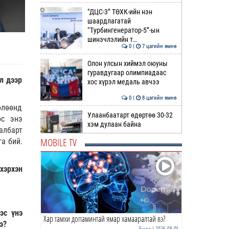
"ДЦС-3” ТӨХК-ийн нэн
шаардлагатай
“Турбингенератор-5”-ын
шинэчлэлийн т…
0 |
7 цагийн өмнө
Олон улсын хиймэл оюуны
гуравдугаар олимпиадаас
ал дээр
хос хүрэл медаль авчээ
0 |
8 цагийн өмнө
өлөөнд
Улаанбаатарт өдөртөө 30-32
ос энэ
хэм дулаан байна
албарт
MOBILE TV
а бий.
0 |
8 цагийн өмнө
ДОРНЫН ЗУРХАЙ | Морь,
хэрхэн
нохой жилтнээ аливаа үйлийг
хийхэд эерэг сайн
0 |
9 цагийн өмнө
эс үнэ
Хар тамхи допаминтай ямар хамааралтай вэ?
ӨГЛӨӨНИЙ МЭНД!
э?
Бусад
| 2026-08-05