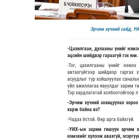
Эрчим хүчний сайд, УИ
-Цахилгаан, дулааны үнийг нэмэх
эцсийн шийдвэр гараагүй гэх юм.
-Тог, цахилгааны үнийг нэмэ
автахгүйгээр шийдвэр гаргах 
асуудлыг түр хойшлуулах саналыг
үйл ажиллагаа явуулдаг зарим тө
Тэр хардлагатай холбоотойгоор л
-Эрчим хүчний зохицуулах хороо
харж байна вэ?
-Чадах ёстой. Өөр арга байхгүй.
-УИХ-ын зарим гишүүн эрчим хү
нэмэхийг хүлээж авахгүй, эсэргүү