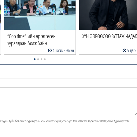
“Cop time”-ийн өргөтгөсөн
ХҮН ӨӨРӨӨСӨӨ ЗУГТАЖ ЧАДАХ 
хуралдаан болж байн…
4 цагийн өмнө
5 цаги
э хууль зүйн болон ёс суртахууны хэм хэмжээг хүндэтгэнэ үү. Хэм хэмжээг зөрчсөн сэтгэгдэлийг админ устгах