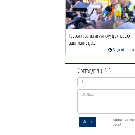
Газрын тосны агуулахууд эхнээсээ
ашиглалтад о…
3 цагийн өмнө
Сэтгэгдэл (
1
)
Сэтгэгдэл бичихдэ
Илгээх
эрхтэй.