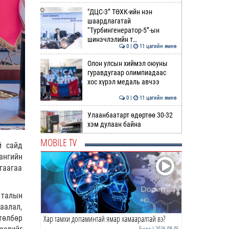
"ДЦС-3” ТӨХК-ийн нэн
шаардлагатай
“Турбингенератор-5”-ын
шинэчлэлийн т…
0 |
11 цагийн өмнө
Олон улсын хиймэл оюуны
гуравдугаар олимпиадаас
хос хүрэл медаль авчээ
0 |
11 цагийн өмнө
Улаанбаатарт өдөртөө 30-32
хэм дулаан байна
MOBILE TV
й сайд
0 |
12 цагийн өмнө
ангийн
ДОРНЫН ЗУРХАЙ | Морь,
гаагаа
нохой жилтнээ аливаа үйлийг
хийхэд эерэг сайн
 талын
0 |
12 цагийн өмнө
гаалал,
төлбөр
Хар тамхи допаминтай ямар хамааралтай вэ?
ӨГЛӨӨНИЙ МЭНД!
Бусад
| 2026-08-05