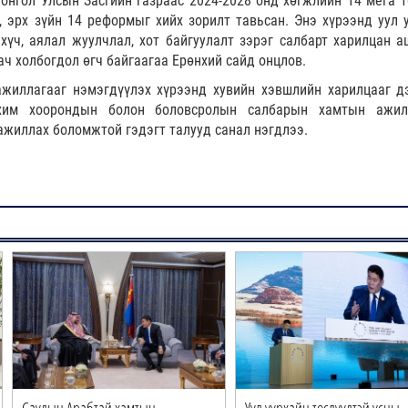
онгол Улсын Засгийн газраас 2024-2028 онд хөгжлийн 14 мега т
, эрх зүйн 14 реформыг хийх зорилт тавьсан. Энэ хүрээнд уул у
хүч, аялал жуулчлал, хот байгуулалт зэрэг салбарт харилцан а
ч холбогдол өгч байгаагаа Ерөнхий сайд онцлов.
жиллагааг нэмэгдүүлэх хүрээнд хувийн хэвшлийн харилцааг д
хим хоорондын болон боловсролын салбарын хамтын ажил
ажиллах боломжтой гэдэгт талууд санал нэгдлээ.
Саудын Арабтай хамтын
Уул уурхайн төслүүдтэй усны