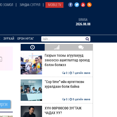
О ЗОХИОЛ
ЗИНДАА СЭТГҮҮЛ
MOBILE TV
БЯМБА
2026.08.08
E
ЗУРХАЙ
ОРОН НУТАГ
Газрын тосны агуулахууд
эхнээсээ ашиглалтад ороход
бэлэн болжээ
0 |
7 цагийн өмнө
“Cop time”-ийн өргөтгөсөн
хуралдаан болж байна
0 |
8 цагийн өмнө
ргэх
ХҮН ӨӨРӨӨСӨӨ ЗУГТАЖ
ЧАДАХ УУ?