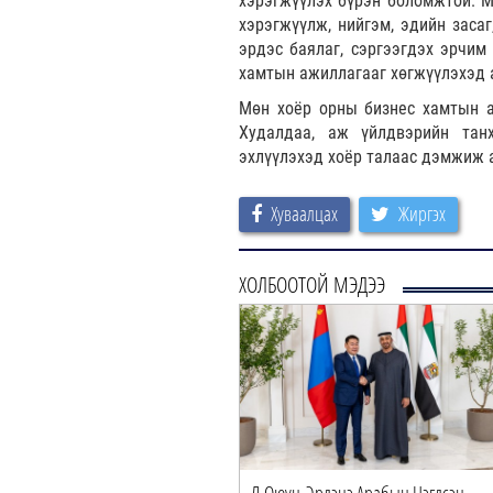
хэрэгжүүлэх бүрэн боломжтой. М
хэрэгжүүлж, нийгэм, эдийн засаг
эрдэс баялаг, сэргээгдэх эрчим 
хамтын ажиллагааг хөгжүүлэхэд а
Мөн хоёр орны бизнес хамтын а
Худалдаа, аж үйлдвэрийн тан
эхлүүлэхэд хоёр талаас дэмжиж 
Хуваалцах
Жиргэх
ХОЛБООТОЙ МЭДЭЭ
Л.Оюун-Эрдэнэ Арабын Нэгдсэн