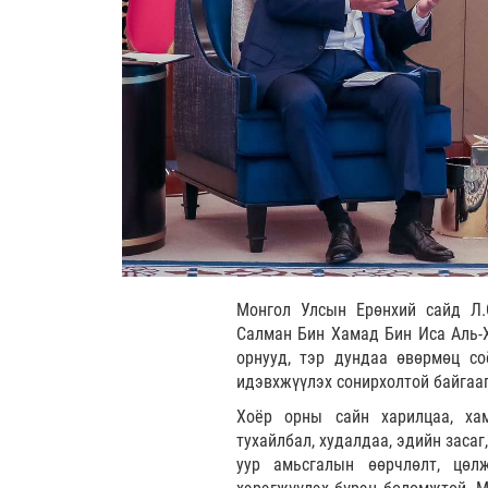
Монгол Улсын Ерөнхий сайд Л.
Салман Бин Хамад Бин Иса Аль-Х
орнууд, тэр дундаа өвөрмөц со
идэвхжүүлэх сонирхолтой байгаа
Хоёр орны сайн харилцаа, хам
тухайлбал, худалдаа, эдийн засаг
уур амьсгалын өөрчлөлт, цөлж