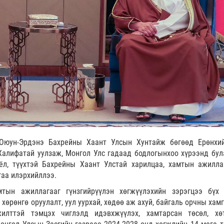
Оюун-Эрдэнэ Бахрейны Хаант Улсын Хунтайж бөгөөд Ерөнхи
алифатай уулзаж, Монгол Улс гадаад бодлогынхоо хүрээнд бул
ёл, түүхтэй Бахрейны Хаант Улстай харилцаа, хамтын ажилла
гаа илэрхийллээ.
тын ажиллагааг гүнзгийрүүлэн хөгжүүлэхийн зэрэгцээ бүх
, хөрөнгө оруулалт, уул уурхай, хөдөө аж ахуй, байгаль орчны хам
илттэй тэмцэх чиглэлд идэвхжүүлэх, хамтарсан төсөл, хө