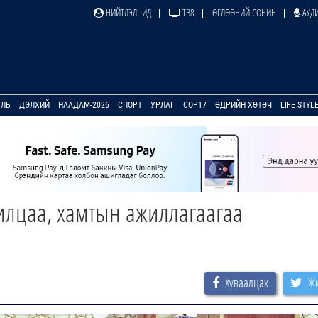
НИЙТЛЭЛЧИД
ТВ8
ӨГЛӨӨНИЙ СОНИН
АУДИ
УЛЬ
ДЭЛХИЙ
НААДАМ-2026
СПОРТ
УРЛАГ
COP17
ӨДРИЙН ХӨТӨЧ
LIFE STYL
илцаа, хамтын ажиллагаагаа
Хуваалцах
Жи