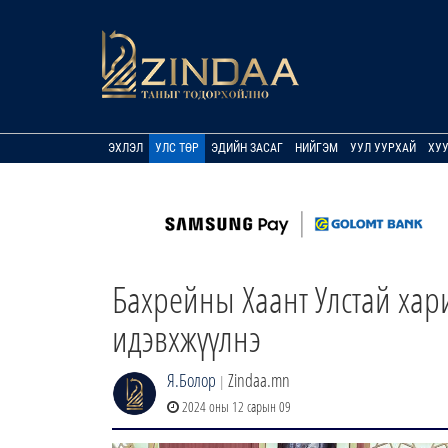
ЭХЛЭЛ
УЛС ТӨР
ЭДИЙН ЗАСАГ
НИЙГЭМ
УУЛ УУРХАЙ
ХУ
Бахрейны Хаант Улстай хар
идэвхжүүлнэ
Я.Болор
Zindaa.mn
|
2024 оны 12 сарын 09