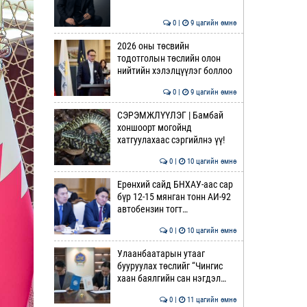
0 |
9 цагийн өмнө
2026 оны төсвийн
тодотголын төслийн олон
нийтийн хэлэлцүүлэг боллоо
0 |
9 цагийн өмнө
СЭРЭМЖЛҮҮЛЭГ | Бамбай
хоншоорт могойнд
хатгуулахаас сэргийлнэ үү!
0 |
10 цагийн өмнө
Ерөнхий сайд БНХАУ-аас сар
бүр 12-15 мянган тонн АИ-92
автобензин тогт…
0 |
10 цагийн өмнө
Улаанбаатарын утааг
бууруулах төслийг “Чингис
хаан баялгийн сан нэгдэл…
0 |
11 цагийн өмнө