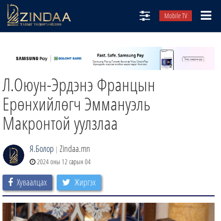
Mobile TV
НИЙТЛЭЛЧИД
ТВ8
Л.Оюун-Эрдэнэ Францын
ӨГЛӨӨНИЙ СОНИН
АУДИО ЗОХИОЛ
Ерөнхийлөгч Эммануэль
ЗИНДАА СЭТГҮҮЛ
Макронтой уулзлаа
Я.Болор
Zindaa.mn
|
2024 оны 12 сарын 04
Хуваалцах
Жиргэх