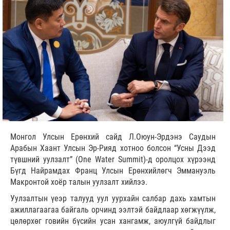
Монгол Улсын Ерөнхий сайд Л.Оюун-Эрдэнэ Саудын
Арабын Хаант Улсын Эр-Рияд хотноо болсон “Усны Дээд
түвшний уулзалт” (One Water Summit)-д оролцох хүрээнд
Бүгд Найрамдах Франц Улсын Ерөнхийлөгч Эммануэль
Макронтой хоёр талын уулзалт хийлээ.
Уулзалтын үеэр талууд уул уурхайн салбар дахь хамтын
ажиллагаагаа байгаль орчинд ээлтэй байдлаар хөгжүүлж,
цөлөрхөг говийн бүсийн усан хангамж, аюулгүй байдлыг