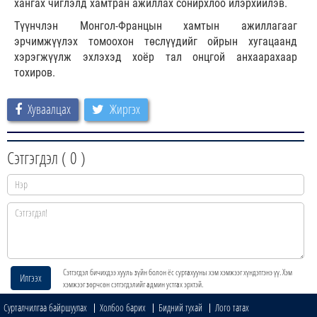
хангах чиглэлд хамтран ажиллах сонирхлоо илэрхийлэв.
Түүнчлэн Монгол-Францын хамтын ажиллагааг
эрчимжүүлэх томоохон төслүүдийг ойрын хугацаанд
хэрэгжүүлж эхлэхэд хоёр тал онцгой анхаарахаар
тохиров.
Хуваалцах
Жиргэх
Сэтгэгдэл (
0
)
Сэтгэгдэл бичихдээ хууль зүйн болон ёс суртахууны хэм хэмжээг хүндэтгэнэ үү. Хэм
Илгээх
хэмжээг зөрчсөн сэтгэгдэлийг админ устгах эрхтэй.
Сурталчилгаа байршуулах
Холбоо барих
Бидний тухай
Лого татах