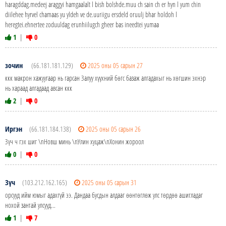
haragddag.medeej araggyi hamgaalalt l bish bolshde.muu ch sain ch er hyn l yum chin
diilehee hyrvel chamaas yu yldeh ve de.uuriigu ersdeld oruulj bhar holdoh l
heregtei.ehnertee zoduuldag erunhiilugch gheer bas ineedtei yumaa
1
|
0
зочин
(66.181.181.129)
2025 оны 05 сарын 27
ккк макрон хажуугаар нь гарсан Залуу хүүхний бөгс базаж алгадахыг нь хөгшин эхнэр
нь хараад алгадаад авсан ккк
2
|
0
Иргэн
(66.181.184.138)
2025 оны 05 сарын 26
Зүч ч гэх шиг \nНовш минь \nУлин хуцаж\nХонин жороол
0
|
0
Зүч
(103.212.162.165)
2025 оны 05 сарын 31
орсууд ийм юмыг адахгүй ээ. Дандаа бусдын алдааг өөнтөглөж улс төрдөө ашигладаг
нохой зантай улсууд...
1
|
7