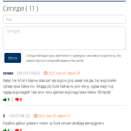
Сэтгэгдэл (
11
)
Сэтгэгдэл бичихдээ хууль зүйн болон ёс суртахууны хэм хэмжээг хүндэтгэнэ үү. Хэм
Илгээх
хэмжээг зөрчсөн сэтгэгдэлийг админ устгах эрхтэй.
зочин
(59.153.114.67)
2025 оны 05 сарын 28
Хүмүүс гэж ёстой л баасны ялаа шиг муу мэдээн дээр шавах юм даа. Бүх мэдээллийн
сувгаар ярьж байна лээ. Хятадад үер болж байгаа нь үнэн юм уу, худлаа юмуу гээд
гадаад мэдээнүүдийг түүж үзсэн чинь адилхан мэдээнүүд тавьж байна. Уйтгартай.
0
|
0
З
(103.57.94.12)
2025 оны 05 сарын 27
Украйны дайныг дэмжигч слоиот эр болж хөгшин авгайдаа мангасдуулжээ
0
|
0