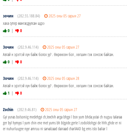
зочин
(202.55.188.84)
2025 оны 05 сарын 27
хаха супер мангасдуулсан шдээ
0
|
0
Зочин
(202.9.46.114)
2025 оны 05 сарын 27
Авгай н эрэгтэй хүн байж болох уу? . Өөрөөсөн бол , хөгшин гэж сонсож байсан.
0
|
0
Зочин
(202.9.46.114)
2025 оны 05 сарын 28
Авгай н эрэгтэй хүн байж болох уу? . Өөрөөсөн бол , хөгшин гэж сонсож байсан.
1
|
0
Zochin
(202.9.46.81)
2025 оны 05 сарын 27
Gyi yunas bolsoniig medehgyi ch,tevchih arga bhgyi l bsn yum bhda.yutai ch nuguu talaraa
ger byl hymyys l yum chin ene met yums bh blgyide.gerte l zodoldohgyi de hhh.ghde er ni
er nuhurluugee nyyr amruu ni sarvalzaad dairaad charlAAD bg ems isto baliar l