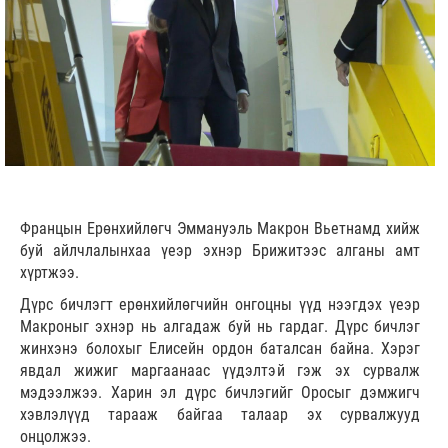
Францын Ерөнхийлөгч Эммануэль Макрон Вьетнамд хийж
буй айлчлалынхаа үеэр эхнэр Брижитээс алганы амт
хүртжээ.
Дүрс бичлэгт ерөнхийлөгчийн онгоцны үүд нээгдэх үеэр
Макроныг эхнэр нь алгадаж буй нь гардаг. Дүрс бичлэг
жинхэнэ болохыг Елисейн ордон баталсан байна. Хэрэг
явдал жижиг маргаанаас үүдэлтэй гэж эх сурвалж
мэдээлжээ. Харин эл дүрс бичлэгийг Оросыг дэмжигч
хэвлэлүүд тарааж байгаа талаар эх сурвалжууд
онцолжээ.