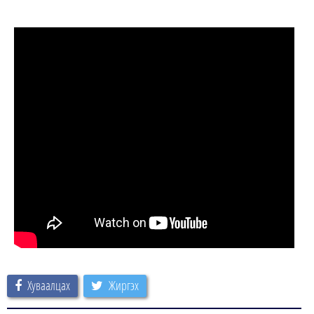
Хуваалцах
Жиргэх