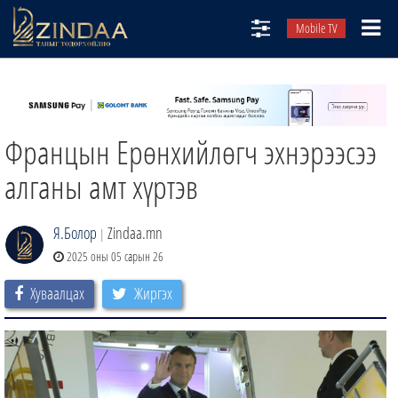
Mobile TV
НИЙТЛЭЛЧИД
ТВ8
Францын Ерөнхийлөгч эхнэрээсээ
ӨГЛӨӨНИЙ СОНИН
АУДИО ЗОХИОЛ
алганы амт хүртэв
ЗИНДАА СЭТГҮҮЛ
Я.Болор
Zindaa.mn
|
2025 оны 05 сарын 26
Хуваалцах
Жиргэх