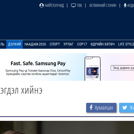
НИЙТЛЭЛЧИД
ТВ8
ӨГЛӨӨНИЙ СОНИН
АУДИ
УЛЬ
ДЭЛХИЙ
НААДАМ-2026
СПОРТ
УРЛАГ
COP17
ӨДРИЙН ХӨТӨЧ
LIFE STYL
эгдэл хийнэ
Хуваалцах
Жи