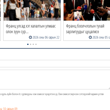
Франц улсад хэт халалтын улмаас
Франц боолчлолын тухай
олон зуун сур…
зарлигуудыг цуцалжээ
2026 оны 06 сарын 22
2026 оны 05 с
э хууль зүйн болон ёс суртахууны хэм хэмжээг хүндэтгэнэ үү. Хэм хэмжээг зөрчсөн сэтгэгдэлийг админ устгах
ны 10 сарын 09