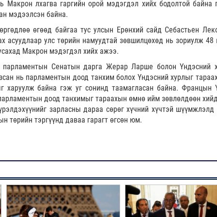
 Макрон лхагва гаргийн орой мэдэгдэл хийх бодолтой байна 
тан мэдээлсэн байна.
өргөдлөө өгөөд байгаа тус улсын Ерөнхий сайд Себастьен Лек
ах асуудлаар улс төрийн намуудтай зөвшилцөхөд нь зориулж 48 
уусахад Макрон мэдэгдэл хийх ажээ.
 парламентын Сенатын дарга Жерар Ларше болон Үндэсний 
зсан нь парламентын доод танхим болох Үндэсний хурлыг тараах
г харуулж байна гэж уг сонинд таамагласан байна. Францын 
 парламентын доод танхимыг тараахын өмнө ийм зөвлөлдөөн хийд
рэлдэхүүнийг зарласны дараа сөрөг хүчний хүчтэй шүүмжлэлд 
ын төрийн тэргүүнд даваа гарагт өгсөн юм.