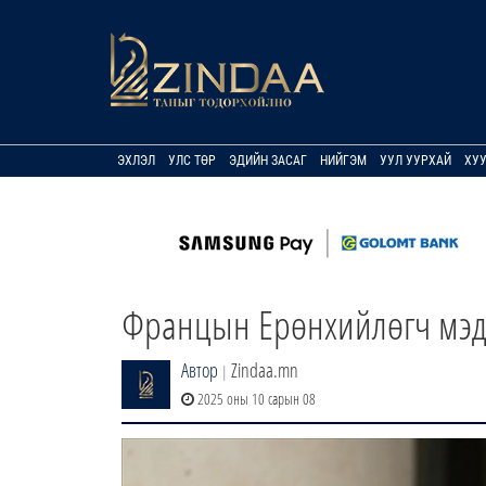
ЭХЛЭЛ
УЛС ТӨР
ЭДИЙН ЗАСАГ
НИЙГЭМ
УУЛ УУРХАЙ
ХУ
Францын Ерөнхийлөгч мэд
Автор
Zindaa.mn
|
2025 оны 10 сарын 08