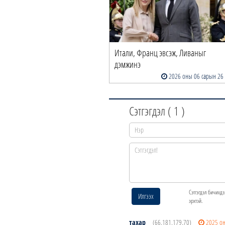
Итали, Франц эвсэж, Ливаныг
дэмжинэ
2026 оны 06 сарын 26
Сэтгэгдэл (
1
)
Сэтгэгдэл бичихдэ
Илгээх
эрхтэй.
тахар
(66.181.179.70)
2025 о