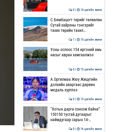
0 |
14 цагийн өмнө
С.Бямбацогт төрийг төлөөлөн
Сутай хайрхны тэнгэрийг
тахих төрийн тахил…
1 |
15 цагийн өмнө
Усны ослоос 154 иргэний амь
насыг авран хамгаалжээ
0 |
15 цагийн өмнө
А.Оргилмаа Жюү Жицүгийн
дэлхийн аваргаас дөрвөн
медаль хүртлээ
0 |
15 цагийн өмнө
“Хотын дарга сонсож байна”
150150 тусгай дугаарыг
наймдугаар сарын 14-…
0 |
16 цагийн өмнө