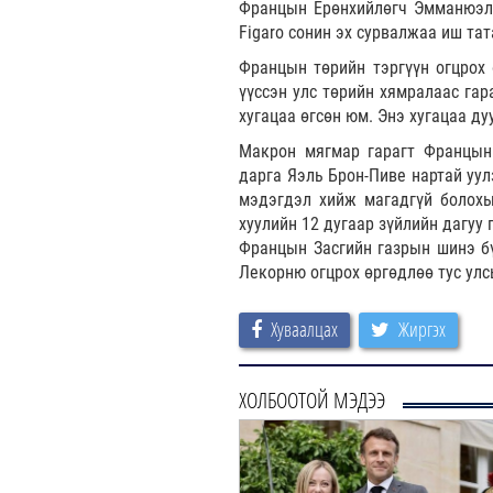
Францын Ерөнхийлөгч Эмманюэль
Figaro сонин эх сурвалжаа иш та
Францын төрийн тэргүүн огцрох 
үүссэн улс төрийн хямралаас гар
хугацаа өгсөн юм. Энэ хугацаа д
Макрон мягмар гарагт Францын
дарга Яэль Брон-Пиве нартай уул
мэдэгдэл хийж магадгүй болохы
хуулийн 12 дугаар зүйлийн дагуу
Францын Засгийн газрын шинэ бү
Лекорню огцрох өргөдлөө тус улс
Хуваалцах
Жиргэх
ХОЛБООТОЙ МЭДЭЭ