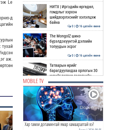
гэж Le
НИТХ | Иргэдийн өргөдөл,
гомдлыг хэрхэн
шийдвэрлэснийг хэлэлцэж
орню-д
байна
цагийн
0 |
16 цагийн өмнө
The MongolZ шинэ
хурлын
бүрэлдэхүүнтэй дэлхийн
 тухай
топуудын эсрэг
Үндсэн
0 |
16 цагийн өмнө
эг аж.
өртсөн
Татварын өрийг
барагдуулахдаа орлогын 30
хувийг татвар төлөгчийн
MOBILE TV
мэдэл…
0 |
17 цагийн өмнө
“Туул усан цогцолбор”
төслийн I шатны ТЭЗҮ-ийг
боловсруулах ажил 90 ху…
0 |
17 цагийн өмнө
Хар тамхи допаминтай ямар хамааралтай вэ?
Нийслэлийн иргэдийн
Төлөөлөгчдийн Хурлын
Бусад
| 2026-08-05