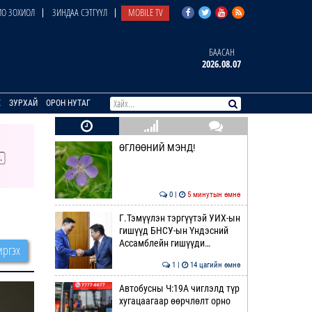
О ЗОХИОЛ
ЗИНДАА СЭТГҮҮЛ
MOBILE TV
БААСАН
2026.08.07
E
ЗУРХАЙ
ОРОН НУТАГ
ӨГЛӨӨНИЙ МЭНД!
0 |
5 минутын өмнө
Г.Тэмүүлэн тэргүүтэй УИХ-ын
гишүүд БНСУ-ын Үндэсний
Ассамблейн гишүүди…
ргэх
1 |
14 цагийн өмнө
Автобусны Ч:19А чиглэлд түр
хугацаагаар өөрчлөлт орно