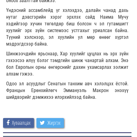
оноох заалттай байжээ.
Үндэсний ассамблейд үг хэлэхдээ, далайн чанад дахь
нутаг дэвсгэрийн хэрэг эрхлэх сайд Наима Мучу
хэдийгээр хүчин төгөлдөр биш болсон ч эл гутамшигт
хуулийг эрх зүйн системээс устгахыг уриалсан байна.
Түүний хэлснээр, эл хуулийн ул мөр өнөөг хүртэл
мэдрэгдсээр байна.
Шинжээчдийн ярьснаар, Хар хуулийг цуцлах нь эрх зүйн
гэхээсээ илүү бэлэг тэмдгийн шинж чанартай алхам. Энэ
бол Европын орны өнгөрснийг дахин ухамсарлах ээлжит
алхам гэжээ.
Одоо эл асуудлыг Сенатын танхим авч хэлэлцэх ёстой.
Францын Ерөнхийлөгч Эммануэль Макрон энэхүү
шийдвэрийг дэмжихээ илэрхийлээд байна.
Хуваалцах
Жиргэх