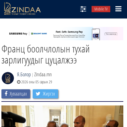
Mobile TV
НИЙТЛЭЛЧИД
ТВ8
Франц боолчлолын тухай
ӨГЛӨӨНИЙ СОНИН
АУДИО ЗОХИОЛ
зарлигуудыг цуцалжээ
ЗИНДАА СЭТГҮҮЛ
Я.Болор
Zindaa.mn
|
2026 оны 05 сарын 29
Хуваалцах
Жиргэх