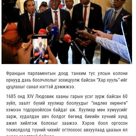
Францын парламентын доод танхим тус улсын колони
орнууд дахь боолчлолыг зохицуулж байсан “Хар хууль”-ийг
цуцлахыг санал нэгтэй дэмжжээ.
1685 онд XIV Людовик хааны гарын үсэг зурж байсан 60
зүйл, заалт бүхий хуулиар боолуудыг “хөдлөх хөрөнгө”
хэмээн тодорхойлсон байдаг аж. Хуулиар мөн хүмүүсийг
зарж, худалдан авч болдог бөгөөд биеийн хүчний хүнд
ажил хийлгэж болохыг заажээ. Хэрэв боол оргосон
тохиолдолд түүний чихийг огтлохоос авхуулаад цаазын ял