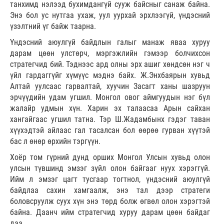
танхимд нэлээд бухимдангүй сууж байсныг санаж байна.
Энэ бол ус нутгаа ухаж, уул уурхай эрхлээгүй, үндэсний
үзэлтний үг байж таарна.
Үндэсний аюулгүй байдлын галыг манаж яваа хуруу
дарам цөөн улстөрч, мэргэжлийн гэмээр болчихсон
стратегчид бий. Тэднээс ард олны эрх ашиг хөндсөн нэг ч
үйл гардаггүйг хүмүүс мэднэ байх. Ж.Энхбаярын хувьд
Алтай уулсаас гарвалтай, хуучин Засагт ханы шазруун
эрчүүдийн удам угшил. Монгол овог аймгуудын нэг бүл
жалайр удмын хүн. Харин эх талаасаа Арын сайхан
хангайгаас угшил татна. Тэр Ш.Жадамбынх гэдэг таван
хүүхэдтэй айлаас гал тасалсан бол өөрөө гурван хүүтэй
бас л өнөр өрхийн тэргүүн.
Хоёр том гүрний дунд орших Монгол Улсын хувьд олон
улсын түвшинд эмзэг зүйл олон байгааг нуух хэрэггүй.
Ийм л эмзэг цагт тусгаар тогтнол, үндэсний аюулгүй
байдлаа сахин хамгаалж, энэ тал дээр стратеги
боловсруулж суух хүн энэ төрд болж өгвөл олон хэрэгтэй
байна. Даанч ийм стратегчид хуруу дарам цөөн байдаг
даа.