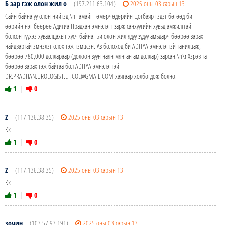
Б зар гэж олон жил о
(197.211.63.104)
2025 оны 03 сарын 13
Сайн байна уу олон нийтэд,\nНамайг Төмөрчөдөрийн Цогбаяр гэдэг бөгөөд би
өөрийн нэг бөөрөө Адитиа Прадхан эмнэлэгт зарж санхүүгийн хувьд амжилттай
болсон түүхээ хуваалцахыг хүсч байна. Би олон жил ядуу зүдүү амьдарч бөөрөө зарах
найдвартай эмнэлэг олох гэж тэмцсэн. Аз болоход би ADITYA эмнэлэгтэй танилцаж,
бөөрөө 780,000 доллараар (долоон зуун наян мянган ам.доллар) зарсан.\n\nХэрэв та
бөөрөө зарах гэж байгаа бол ADITYA эмнэлэгтэй
DR.PRADHAN.UROLOGIST.LT.COL@GMAIL.COM хаягаар холбогдож болно.
1
|
0
Z
(117.136.38.35)
2025 оны 03 сарын 13
Kk
1
|
0
Z
(117.136.38.35)
2025 оны 03 сарын 13
Kk
1
|
0
зочин
(103.57.93.191)
2025 оны 03 сарын 13