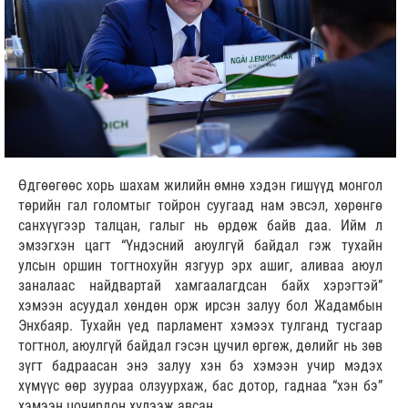
Өдгөөгөөс хорь шахам жилийн өмнө хэдэн гишүүд монгол
төрийн гал голомтыг тойрон суугаад нам эвсэл, хөрөнгө
санхүүгээр талцан, галыг нь өрдөж байв даа. Ийм л
эмзэгхэн цагт “Үндэсний аюулгүй байдал гэж тухайн
улсын оршин тогтнохуйн язгуур эрх ашиг, аливаа аюул
заналаас найдвартай хамгаалагдсан байх хэрэгтэй”
хэмээн асуудал хөндөн орж ирсэн залуу бол Жадамбын
Энхбаяр. Тухайн үед парламент хэмээх тулганд тусгаар
тогтнол, аюулгүй байдал гэсэн цучил өргөж, дөлийг нь зөв
зүгт бадраасан энэ залуу хэн бэ хэмээн учир мэдэх
хүмүүс өөр зуураа олзуурхаж, бас дотор, гаднаа “хэн бэ”
хэмээн цочирдон хүлээж авсан.