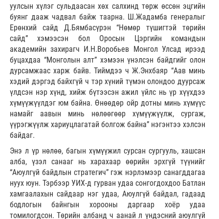
уулсын хүлэг сульдаасан хөх салхинд төрж өссөн эцгийн
буянг дааж чадвал байж таарна. Ш.Жадамба генералыг
Ерөнхий сайд Д.Бямбасүрэн “Нөмөр түшигтэй төрийн
сайд” хэмээсэн бол Оросын Цэргийн командын
академийн захирагч И.Н.Воробьев Монгол Улсад ирээд
буцахдаа “Монголын алт” хэмээн үнэлсэн байдгийг олон
дурсамжаас харж байв. Тиймдээ ч Ж.Энхбаяр “Аав минь
хэдий дэргэд байхгүй ч тэр хүний түмэн олондоо дуурсаж
үлдсэн нэр хүнд, хийж бүтээсэн ажил үйлс нь үр хүүхдээ
хүмүүжүүлдэг юм байна. Өнөөдөр ойр дотны минь хүмүүс
намайг аавын минь нөлөөгөөр хүмүүжүүлж, сургаж,
үүрэгжүүлж хариуцлагатай болгож байна” нэгэнтээ хэлсэн
байдаг.
Энэ л үр нөлөө, багын хүмүүжил сурсан сургууль, хашсан
алба, үзэл санааг нь харахаар өөрийн эрхгүй түүнийг
“Аюулгүй байдлын стратегич” гэж нэрлэмээр санагддагаа
нуух юун. Тэрбээр УИХ-д гурван удаа сонгогдохдоо Батлан
хамгаалахын сайдаар нэг удаа, Аюулгүй байдал, гадаад
бодлогын байнгын хорооны даргаар хоёр удаа
томилогдсон. Төрийн албанд ч аанай л үндэсний аюулгүй