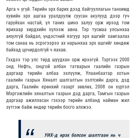
Арга ч үгүй. Төрийн эрх барих дээд байгууллагын танхимд
хувийн эрх ашгаа уралдуулж суусан акулууд дээр гуч
гаруйхан настай, үл таних шинэ залуу орж ирээд том
ярихаар хирдхийн хүлээж авна. Тэр тусмаа улсынхаа
аюулгүй байдал, үндэстний язгуур эрх ашгийг хамгаалах
том санаа нь эсрэгээрээ ах нарынхаа эрх ашгийг хөндөж
байхад цочирдолгүй ч яахав.
Гэхдээ тэр улс төрд шуудхан орж ирээгүй. Тэртээх 2000
онд Нефть, онцгой албан татварын гаалийн газрын
даргаар төрийн албаа эхлүүлж, Улаанбаатар хотын
гаалийн газрын Хяналт шалгалтын хэлтсийн дарга, дэд
дарга, Гаалийн ерөнхий газарт зөвлөх, 2008 он хүртэл
Мэргэжлийн хяналтын газрын дэд дарга, Тамгын газрын
даргаар ажилласан гэхээр төрийн албанд найман жил
зүтгэж байж өндөр төрийн босго алхжээ.
УИХ-д ирэх болсон шалтгаан нь ч