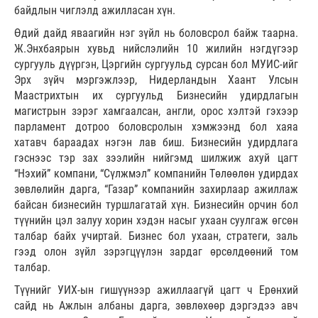
байдлын чиглэлд ажилласан хүн.
Өдий дайд яваагийн нэг зүйл нь боловсрол байж таарна.
Ж.Энхбаярын хувьд нийслэлийн 10 жилийн нэгдүгээр
сургууль дүүргэн, Цэргийн сургуульд сурсан бол МУИС-ийг
Эрх зүйч мэргэжлээр, Нидерландын Хаант Улсын
Маастрихтын их сургуульд Бизнесийн удирдлагын
магистрын зэрэг хамгаалсан, англи, орос хэлтэй гэхээр
парламент дотроо боловсролын хэмжээнд бол хаяа
хатавч бараадах нэгэн лав биш. Бизнесийн удирдлага
гэснээс тэр зах зээлийн нийгэмд шилжиж ахуй цагт
“Нэхий” компани, “Сүлжмэл” компанийн Төлөөлөн удирдах
зөвлөлийн дарга, “Газар” компанийн захирлаар ажиллаж
байсан бизнесийн туршлагатай хүн. Бизнесийн орчин бол
түүнийн цэл залуу хорин хэдэн насыг ухаан суулгаж өгсөн
талбар байх учиртай. Бизнес бол ухаан, стратеги, заль
гээд олон зүйл зэрэгцүүлэн зардаг өрсөлдөөний том
талбар.
Түүнийг УИХ-ын гишүүнээр ажиллаагүй цагт ч Ерөнхий
сайд нь Ажлын албаны дарга, зөвлөхөөр дэргэдээ авч