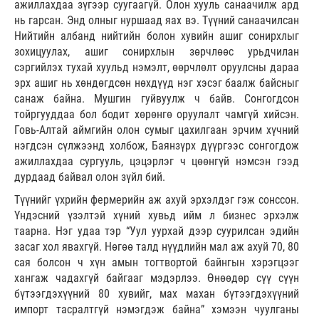
ажиллахдаа зүгээр суугаагүй. Олон хууль санаачилж ард
нь гарсан. Энд олныг нуршаад яах вэ. Түүний санаачилсан
Нийтийн албанд нийтийн болон хувийн ашиг сонирхлыг
зохицуулах, ашиг сонирхлын зөрчлөөс урьдчилан
сэргийлэх тухай хуульд нэмэлт, өөрчлөлт оруулсны дараа
эрх ашиг нь хөндөгдсөн нөхдүүд нэг хэсэг баалж байсныг
санаж байна. Мушгин гуйвуулж ч байв. Сонгогдсон
тойргууддаа бол бодит хөрөнгө оруулалт чамгүй хийсэн.
Говь-Алтай аймгийн олон сумыг цахилгаан эрчим хүчний
нэгдсэн сүлжээнд холбож, Баянзүрх дүүргээс сонгогдож
ажиллахдаа сургууль, цэцэрлэг ч цөөнгүй нэмсэн гээд
дурдаад байвал олон зүйл бий.
Түүнийг үхрийн фермерийн аж ахуй эрхэлдэг гэж сонссон.
Үндэсний үзэлтэй хүний хувьд ийм л бизнес эрхэлж
таарна. Нэг удаа тэр “Уул уурхай дээр суурилсан эдийн
засаг хол явахгүй. Нөгөө талд нүүдлийн мал аж ахуй 70, 80
сая болсон ч хүн амын тогтвортой байнгын хэрэгцээг
хангаж чадахгүй байгааг мэдэрлээ. Өнөөдөр сүү сүүн
бүтээгдэхүүний 80 хувийг, мах махан бүтээгдэхүүний
импорт тасралтгүй нэмэгдэж байна” хэмээн чуулганы