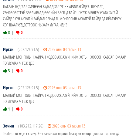
ЦАГААН БУДГААР ХИЧНЭЭН БУДААД ХАР УГ НЬ АРИЛАХГЙДЭЭ. ШУНАЛТ,
ХӨНГӨЛӨЛТТЭЙ ЗЭЭЛ АВААД ӨӨРИЙН ББСБ-Д БАЙРШУУЛЖ МӨНГӨ ХҮҮЛЖ ХУГАЙ
ХИЙДЭГ ХҮН АЮУЛГЙ БАЙДАЛ ЯРИАД Л. МОНГОЛЫН АЮУЛГҮЙ БАЙДАЛД ИЙМЭРХҮҮ
ХОГ ШААРУУД ДОТРООС НЬ ХАРХ ЛУГАА ИДНЭ
3
|
0
Иргэн
(202.126.91.5)
2025 оны 03 сарын 13
МАЛТАЙ МОНГОЛЫН ХАЙРАН ХӨДӨӨ АЖ АХУЙ. ИЙМ ХОТЫН ХООСОН САВСАГ ЮМААР
ТОГЛУУЛАХ Ч ГЭЖ ДЭЭ
3
|
0
Иргэн
(202.126.91.5)
2025 оны 03 сарын 13
МАЛТАЙ МОНГОЛЫН ХАЙРАН ХӨДӨӨ АЖ АХУЙ. ИЙМ ХОТЫН ХООСОН САВСАГ ЮМААР
ТОГЛУУЛАХ Ч ГЭЖ ДЭЭ
1
|
0
Зочин
(103.212.117.26)
2025 оны 03 сарын 13
Төлбөртэй мэдээ юм уу. Энэ аавынхаа нэрийг баасдсан нөхөр одоо лаг гар юм уу?