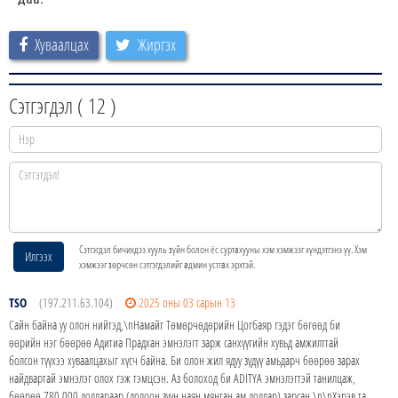
Хуваалцах
Жиргэх
Сэтгэгдэл (
12
)
Сэтгэгдэл бичихдээ хууль зүйн болон ёс суртахууны хэм хэмжээг хүндэтгэнэ үү. Хэм
Илгээх
хэмжээг зөрчсөн сэтгэгдэлийг админ устгах эрхтэй.
TSO
(197.211.63.104)
2025 оны 03 сарын 13
Сайн байна уу олон нийтэд,\nНамайг Төмөрчөдөрийн Цогбаяр гэдэг бөгөөд би
өөрийн нэг бөөрөө Адитиа Прадхан эмнэлэгт зарж санхүүгийн хувьд амжилттай
болсон түүхээ хуваалцахыг хүсч байна. Би олон жил ядуу зүдүү амьдарч бөөрөө зарах
найдвартай эмнэлэг олох гэж тэмцсэн. Аз болоход би ADITYA эмнэлэгтэй танилцаж,
бөөрөө 780,000 доллараар (долоон зуун наян мянган ам.доллар) зарсан.\n\nХэрэв та