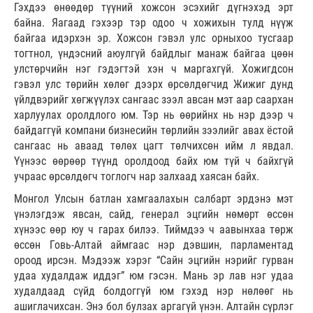
Гэхдээ өнөөдөр түүний хожсон эсэхийг дүгнэхэд эрт
байна. Яагаад гэхээр тэр одоо ч хожихын тулд нүүж
байгаа идэрхэн эр. Хожсон гэвэл улс орныхоо тусгаар
тогтнол, үндэсний аюулгүй байдлыг манаж байгаа цөөн
улстөрчийн нэг гэдэгтэй хэн ч маргахгүй. Хожигдсон
гэвэл улс төрийн хөлөг дээрх өрсөлдөгчид Жижиг дунд
үйлдвэрийг хөгжүүлэх сангаас зээл авсан мэт аар саархан
харлуулах оролдлого юм. Тэр нь өөрийнх нь нэр дээр ч
байдаггүй компани бизнесийн төрлийн зээлийг авах ёстой
сангаас нь аваад төлөх цагт төлчихсөн ийм л явдал.
Үүнээс өөрөөр түүнд оролдоод байх юм түй ч байхгүй
учраас өрсөлдөгч тоглогч нар залхаад хаясан байх.
Монгол Улсын батлан хамгаалахын салбарт эрдэнэ мэт
үнэлэгдэж явсан, сайд, генерал эцгийн нөмөрт өссөн
хүнээс өөр юу ч гарах билээ. Тиймдээ ч аавынхаа төрж
өссөн Говь-Алтай аймгаас нэр дэвшин, парламентад
ороод ирсэн. Мэдээж хэрэг “Сайн эцгийн нэрийг гурван
удаа худалдаж иддэг” юм гэсэн. Мань эр лав нэг удаа
худалдаад сүйд болдоггүй юм гэхэд нэр нөлөөг нь
ашиглачихсан. Энэ бол булзах аргагүй үнэн. Алтайн сүрлэг