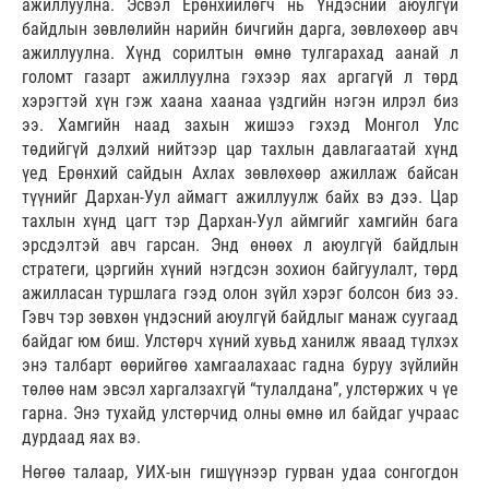
ажиллуулна. Эсвэл Ерөнхийлөгч нь Үндэсний аюулгүй
байдлын зөвлөлийн нарийн бичгийн дарга, зөвлөхөөр авч
ажиллуулна. Хүнд сорилтын өмнө тулгарахад аанай л
голомт газарт ажиллуулна гэхээр яах аргагүй л төрд
хэрэгтэй хүн гэж хаана хаанаа үздгийн нэгэн илрэл биз
ээ. Хамгийн наад захын жишээ гэхэд Монгол Улс
төдийгүй дэлхий нийтээр цар тахлын давлагаатай хүнд
үед Ерөнхий сайдын Ахлах зөвлөхөөр ажиллаж байсан
түүнийг Дархан-Уул аймагт ажиллуулж байх вэ дээ. Цар
тахлын хүнд цагт тэр Дархан-Уул аймгийг хамгийн бага
эрсдэлтэй авч гарсан. Энд өнөөх л аюулгүй байдлын
стратеги, цэргийн хүний нэгдсэн зохион байгуулалт, төрд
ажилласан туршлага гээд олон зүйл хэрэг болсон биз ээ.
Гэвч тэр зөвхөн үндэсний аюулгүй байдлыг манаж суугаад
байдаг юм биш. Улстөрч хүний хувьд ханилж яваад түлхэх
энэ талбарт өөрийгөө хамгаалахаас гадна буруу зүйлийн
төлөө нам эвсэл харгалзахгүй “тулалдана”, улстөржих ч үе
гарна. Энэ тухайд улстөрчид олны өмнө ил байдаг учраас
дурдаад яах вэ.
Нөгөө талаар, УИХ-ын гишүүнээр гурван удаа сонгогдон