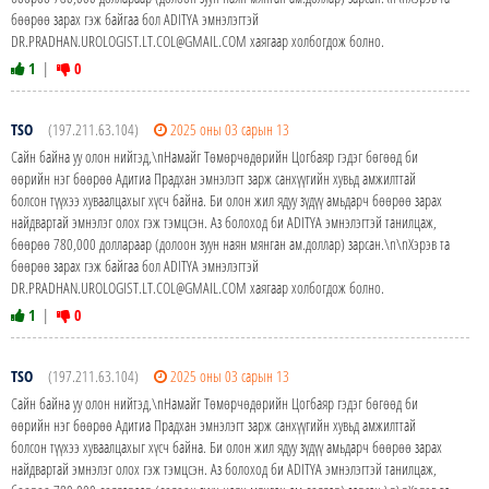
бөөрөө зарах гэж байгаа бол ADITYA эмнэлэгтэй
DR.PRADHAN.UROLOGIST.LT.COL@GMAIL.COM хаягаар холбогдож болно.
1
|
0
TSO
(197.211.63.104)
2025 оны 03 сарын 13
Сайн байна уу олон нийтэд,\nНамайг Төмөрчөдөрийн Цогбаяр гэдэг бөгөөд би
өөрийн нэг бөөрөө Адитиа Прадхан эмнэлэгт зарж санхүүгийн хувьд амжилттай
болсон түүхээ хуваалцахыг хүсч байна. Би олон жил ядуу зүдүү амьдарч бөөрөө зарах
найдвартай эмнэлэг олох гэж тэмцсэн. Аз болоход би ADITYA эмнэлэгтэй танилцаж,
бөөрөө 780,000 доллараар (долоон зуун наян мянган ам.доллар) зарсан.\n\nХэрэв та
бөөрөө зарах гэж байгаа бол ADITYA эмнэлэгтэй
DR.PRADHAN.UROLOGIST.LT.COL@GMAIL.COM хаягаар холбогдож болно.
1
|
0
TSO
(197.211.63.104)
2025 оны 03 сарын 13
Сайн байна уу олон нийтэд,\nНамайг Төмөрчөдөрийн Цогбаяр гэдэг бөгөөд би
өөрийн нэг бөөрөө Адитиа Прадхан эмнэлэгт зарж санхүүгийн хувьд амжилттай
болсон түүхээ хуваалцахыг хүсч байна. Би олон жил ядуу зүдүү амьдарч бөөрөө зарах
найдвартай эмнэлэг олох гэж тэмцсэн. Аз болоход би ADITYA эмнэлэгтэй танилцаж,