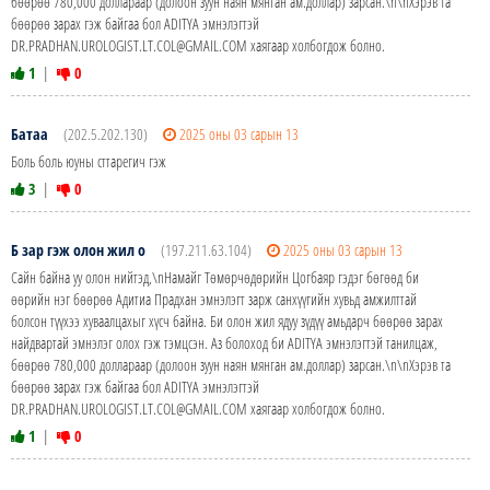
бөөрөө 780,000 доллараар (долоон зуун наян мянган ам.доллар) зарсан.\n\nХэрэв та
бөөрөө зарах гэж байгаа бол ADITYA эмнэлэгтэй
DR.PRADHAN.UROLOGIST.LT.COL@GMAIL.COM хаягаар холбогдож болно.
1
|
0
Батаа
(202.5.202.130)
2025 оны 03 сарын 13
Боль боль юуны сттарегич гэж
3
|
0
Б зар гэж олон жил о
(197.211.63.104)
2025 оны 03 сарын 13
Сайн байна уу олон нийтэд,\nНамайг Төмөрчөдөрийн Цогбаяр гэдэг бөгөөд би
өөрийн нэг бөөрөө Адитиа Прадхан эмнэлэгт зарж санхүүгийн хувьд амжилттай
болсон түүхээ хуваалцахыг хүсч байна. Би олон жил ядуу зүдүү амьдарч бөөрөө зарах
найдвартай эмнэлэг олох гэж тэмцсэн. Аз болоход би ADITYA эмнэлэгтэй танилцаж,
бөөрөө 780,000 доллараар (долоон зуун наян мянган ам.доллар) зарсан.\n\nХэрэв та
бөөрөө зарах гэж байгаа бол ADITYA эмнэлэгтэй
DR.PRADHAN.UROLOGIST.LT.COL@GMAIL.COM хаягаар холбогдож болно.
1
|
0