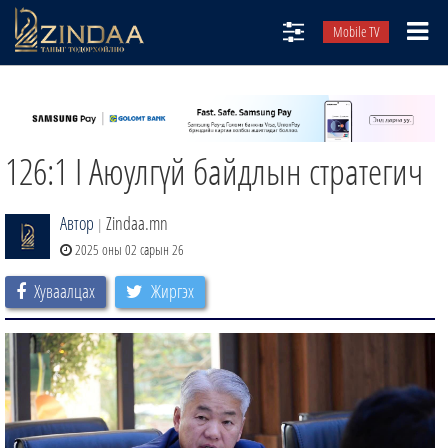
Mobile TV
НИЙТЛЭЛЧИД
ТВ8
126:1 I Аюулгүй байдлын стратегич
ӨГЛӨӨНИЙ СОНИН
АУДИО ЗОХИОЛ
Автор
Zindaa.mn
|
ЗИНДАА СЭТГҮҮЛ
2025 оны 02 сарын 26
Хуваалцах
Жиргэх