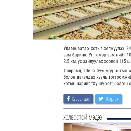
Улаанбаатар хотыг хөгжүүлэх 24
зам барина. Уг төмөр зам нийт 1
2.5 км, ус зайлуулах хоолой 115 
Ташрамд, Шинэ Зуунмод хотын эр
болон дагалдах хууль тогтоомжий
хотын нэрийг “Хүннү хот” болгон 
Хуваалцах
Жиргэх
ХОЛБООТОЙ МЭДЭЭ