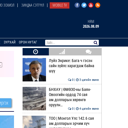
О ЗОХИОЛ
ЗИНДАА СЭТГҮҮЛ
MOBILE TV
НЯМ
2026.08.09
E
ЗУРХАЙ
ОРОН НУТАГ
Луйз Энрике: Бага ч гэсэн
сайн зүйлс харагдаж байна
шүү
0 |
3 цагийн өмнө
БНХАУ | ӨМӨЗО-ны Баян-
Овоогийн ордод 74 сая
ам.долларын хөрөнгө
ргэх
оруулн…
0 |
4 цагийн өмнө
ТОО | Монгол Улс 142.6 сая
ам.долларын эрчим хүч