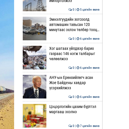
импортолжээ
0 |
5 цагийн өмнө
Эмнэлгүүдийн зогсоолд
автомашин тавьсан 120
минутаас эхлэн төлбөр тооц…
0 |
6 цагийн өмнө
Хог шатаах үйлдвэр барих
газраас 146 нэгж талбарыг
чөлөөлжээ
0 |
6 цагийн өмнө
АНУ-ын Ерөнхийлөгч асан
Жое Байдены хавдар
үсэрхийлжээ
0 |
6 цагийн өмнө
Цэцэрлэгийн цахим бүртгэл
маргааш эхэлнэ
0 |
7 цагийн өмнө