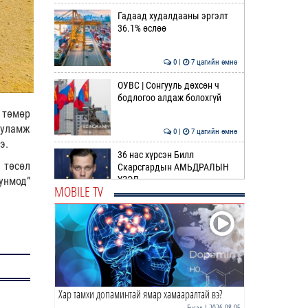
Гадаад худалдааны эргэлт
36.1% өслөө
0 |
7 цагийн өмнө
ОУВС | Сонгууль дөхсөн ч
бодлогоо алдаж болохгүй
 төмөр
ууламж
0 |
7 цагийн өмнө
э.
36 нас хүрсэн Билл
 төсөл
Скарсгардын АМЬДРАЛЫН
ҮЗЭЛ
унмод”
MOBILE TV
0 |
8 цагийн өмнө
ӨРНИЙН ЗУРХАЙ |
Жинлүүрийнхний бүтээлч
байдал нэмэгдэнэ
0 |
10 цагийн өмнө
Хар тамхи допаминтай ямар хамааралтай вэ?
ӨГЛӨӨНИЙ МЭНД!
Бусад
| 2026-08-05