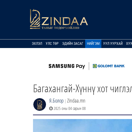
ЭХЛЭЛ
УЛС ТӨР
ЭДИЙН ЗАСАГ
НИЙГЭМ
УУЛ УУРХАЙ
ХУ
Багахангай-Хүннү хот чиглэ
Я.Болор
Zindaa.mn
|
2025 оны 04 сарын 08