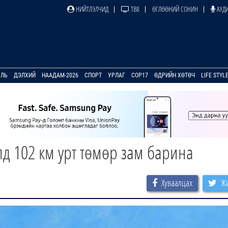
НИЙТЛЭЛЧИД
ТВ8
ӨГЛӨӨНИЙ СОНИН
АУДИ
УЛЬ
ДЭЛХИЙ
НААДАМ-2026
СПОРТ
УРЛАГ
COP17
ӨДРИЙН ХӨТӨЧ
LIFE STYL
лд 102 км урт төмөр зам барина
Хуваалцах
Жи