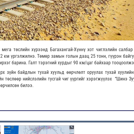
 мега төслийн хүрээнд Багахангай-Хүннү хот чиглэлийн салбар
02 км үргэлжилнэ. Төмөр замын голын даац 25 тонн, гүүрэн байг
ширхэг барина. Галт тэрэгний хурдыг 90 км/цаг байхаар тооцоолжэ
х зүйн байдлын тухай хуульд өөрчлөлт оруулах тухай хуулийн
н төслөөр нийслэлийн тусгай чиг үүргийг хэрэгжүүлэх “Шинэ Зу
өөрчилсөн билээ.