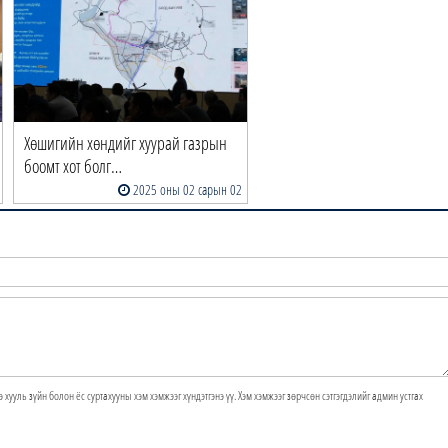
Хөшигийн хөндийг хуурай газрын
боомт хот болг…
2025 оны 02 сарын 02
э хууль зүйн болон ёс суртахууны хэм хэмжээг хүндэтгэнэ үү. Хэм хэмжээг зөрчсөн сэтгэгдэлийг админ устгах