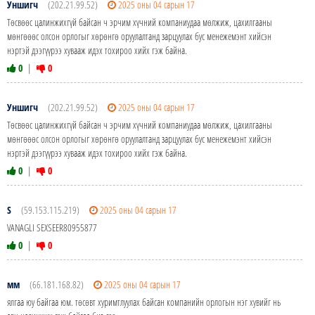
Уншигч
(202.21.99.52)
2025 оны 04 сарын 17
Төсвөөс цалинжихгүй байсан ч эрчим хүчний компаниудаа мөлжиж, цахилгааны
мөнгөөөс олсон орлогыг хөрөнгө оруулалтанд зарцуулах бус менежемэнт хийсэн
нэртэй дээгүүрээ хувааж идэх тохироо хийх гэж байна.
0
|
0
Уншигч
(202.21.99.52)
2025 оны 04 сарын 17
Төсвөөс цалинжихгүй байсан ч эрчим хүчний компаниудаа мөлжиж, цахилгааны
мөнгөөөс олсон орлогыг хөрөнгө оруулалтанд зарцуулах бус менежемэнт хийсэн
нэртэй дээгүүрээ хувааж идэх тохироо хийх гэж байна.
0
|
0
S
(59.153.115.219)
2025 оны 04 сарын 17
VANAGLI SEXSEER80955877
0
|
0
мм
(66.181.168.82)
2025 оны 04 сарын 17
ялгаа юу байгаа юм. төсөвт хуримтлуулах байсан компанийн орлогын нэг хувийг нь