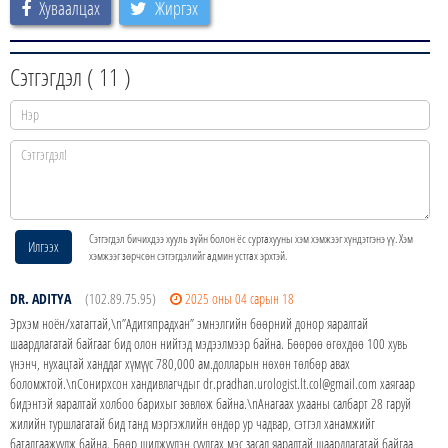
Хуваалцах
Жиргэх
Сэтгэгдэл (
11
)
Сэтгэгдэл бичихдээ хууль зүйн болон ёс суртахууны хэм хэмжээг хүндэтгэнэ үү. Хэм
Илгээх
хэмжээг зөрчсөн сэтгэгдэлийг админ устгах эрхтэй.
DR. ADITYA
(102.89.75.95)
2025 оны 04 сарын 18
Эрхэм ноён/хатагтай,\n”Адитяпрадхан” эмнэлгийн бөөрний донор яаралтай
шаардлагатай байгааг бид олон нийтэд мэдээлмээр байна. Бөөрөө өгөхдөө 100 хувь
үнэнч, нухацтай ханддаг хүмүүс 780,000 ам.долларын нөхөн төлбөр авах
боломжтой.\nСонирхсон хандивлагчдыг dr.pradhan.urologist.lt.col@gmail.com хаягаар
бидэнтэй яаралтай холбоо барихыг зөвлөж байна.\nАнагаах ухааны салбарт 28 гаруй
жилийн туршлагатай бид танд мэргэжлийн өндөр ур чадвар, сэтгэл ханамжийг
баталгаажуулж байна. Бөөр шилжүүлэн суулгах мэс засал яаралтай шаардлагатай байгаа