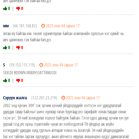
авч цалинжих гэж байгаа биз дээ
0
|
0
мм
(66.181.168.82)
2025 оны 04 сарын 17
ялгаа юу байгаа юм. төсөвт хуримтлуулах байсан компанийн орлогын нэг хувийг нь
авч цалинжих гэж байгаа биз дээ
0
|
0
S
(59.153.115.119)
2025 оны 04 сарын 17
SEXSDI BOOWN XXI80955877ÀNUSDI
0
|
0
Сэрүүн жалга
(122.201.23.219)
2025 оны 04 сарын 17
2002 онд хуучин ЭХУГ гэж эрчим хүчний үйлдвэрүүдийг нэгтэсэн нэг удирдлагатай
удирдах газар байсныг шинэ хуулиар татан буулгаад үнэ тарифийг хянах/зардал хянах
гэсэн үг/, ЭХ-ний зохицуулах хороог байгуулж байсан. Гэтэл одоо дахиад эрчим хүч уул
уурхай гээд улс орны стратегийн чухал ач холбогдолтой ТӨ үйлдвэр аж ахуйн
нэгжүүдийг удирдах хүнд суртлын аппарат нэмэх нь зохисгүй. ЭХ-ний үйлдвэрүүдийн
бас нэг тайлан гаргаж хүргүүлдэг, ажил үйлчигээ явуулах зөвшөөрөл хүсдэг дамжлагатай