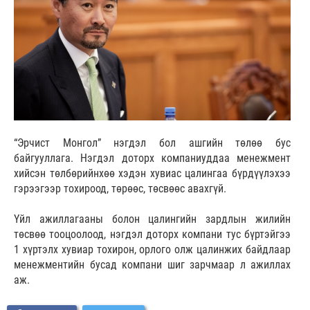
“Эрчист Монгол” нэгдэл бол ашгийн төлөө бус
байгууллага. Нэгдэл доторх компаниуддаа менежмент
хийсэн төлбөрийнхөө хэдэн хувиас цалингаа бүрдүүлэхээ
гэрээгээр тохироод, төрөөс, төсвөөс авахгүй.
Үйл ажиллагааны болон цалингийн зардлын жилийн
төсвөө тооцоолоод, нэгдэл доторх компани тус бүртэйгээ
1 хүртэлх хувиар тохирон, орлого олж цалинжих байдлаар
менежментийн бусад компани шиг зарчмаар л ажиллах
аж.