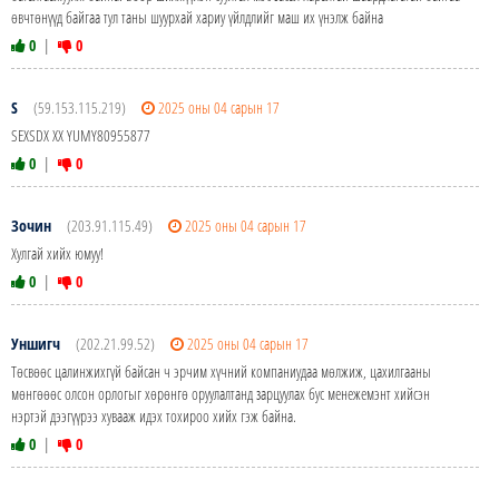
өвчтөнүүд байгаа тул таны шуурхай хариу үйлдлийг маш их үнэлж байна
0
|
0
S
(59.153.115.219)
2025 оны 04 сарын 17
SEXSDX XX YUMY80955877
0
|
0
Зочин
(203.91.115.49)
2025 оны 04 сарын 17
Хулгай хийх юмуу!
0
|
0
Уншигч
(202.21.99.52)
2025 оны 04 сарын 17
Төсвөөс цалинжихгүй байсан ч эрчим хүчний компаниудаа мөлжиж, цахилгааны
мөнгөөөс олсон орлогыг хөрөнгө оруулалтанд зарцуулах бус менежемэнт хийсэн
нэртэй дээгүүрээ хувааж идэх тохироо хийх гэж байна.
0
|
0