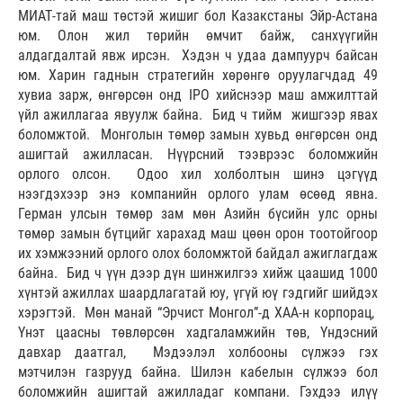
МИАТ-тай маш төстэй жишиг бол Казакстаны Эйр-Астана
юм. Олон жил төрийн өмчит байж, санхүүгийн
алдагдалтай явж ирсэн. Хэдэн ч удаа дампуурч байсан
юм. Харин гаднын стратегийн хөрөнгө оруулагчдад 49
хувиа зарж, өнгөрсөн онд IPO хийснээр маш амжилттай
үйл ажиллагаа явуулж байна. Бид ч тийм жишгээр явах
боломжтой. Монголын төмөр замын хувьд өнгөрсөн онд
ашигтай ажилласан. Нүүрсний тээврээс боломжийн
орлого олсон. Одоо хил холболтын шинэ цэгүүд
нээгдэхээр энэ компанийн орлого улам өсөөд явна.
Герман улсын төмөр зам мөн Азийн бүсийн улс орны
төмөр замын бүтцийг харахад маш цөөн орон тоотойгоор
их хэмжээний орлого олох боломжтой байдал ажиглагдаж
байна. Бид ч үүн дээр дүн шинжилгээ хийж цаашид 1000
хүнтэй ажиллах шаардлагатай юу, үгүй юү гэдгийг шийдэх
хэрэгтэй. Мөн манай “Эрчист Монгол”-д ХАА-н корпорац,
Үнэт цаасны төвлөрсөн хадгаламжийн төв, Үндэсний
давхар даатгал, Мэдээлэл холбооны сүлжээ гэх
мэтчилэн газрууд байна. Шилэн кабелын сүлжээ бол
боломжийн ашигтай ажилладаг компани. Гэхдээ илүү