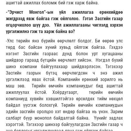
ашигтай ажиллах боломж бий гэж харж байна.
-“Эрчист Монгол”-ын үйл ажиллагаа ерөнхийдөө
жигдрээд явж байгаа гэж ойлголоо. Гэтэл Засгийн газар
огцорчихлоо шүү дээ. Үйл ажиллагааны чиглэлд хэрхэн
үргэлжилнэ гэж та харж байна вэ?
-Улс төрийн янз бүрийн өөрчлөлт болдог. Би өөрөө улс
төрд бас байсан хүний хувьд ойлгож байгаа. Гэхдээ
нэгэнт Засгийн газраас дунд болон урт хугацааны
шийдвэр гараад бүтцийн өөрчлөлт хийсэн. Нэгдэл бүхий
шинэ компани байгуулахаар шийдвэрлэсэн. Тэгэхээр
Засгийн газрын бүтэц өөрчлөгдсөн ч энэ ажил
үргэлжлээд явах ёстой. Компанийн ерөнхий зорилго нь
маш зөв. Төрийн өмчийн компаниудыг бид ашигтай
ажиллуулах ёстой. Хоёрдугаарт, төрийн өмчийн
компаниуд хувийн хэвшилтэйгээ өрсөлдөх тийм нөхцөл
байдал үүсгэж болохгүй. Төрийн өмчийн компаниудын
эдийн засгийн оролцоо хэт өндөр байгаа нь үнэн. Зарим
салбарт бүүр монопол байдалтай байна. Үүнийг задлах
хэрэгтэй. Тэгэхээр шинээр байгуулагдсан Засгийн газар ч
энэ бодлогыг үргэлжлүүлээд явна гэж ойлгож байгаа.