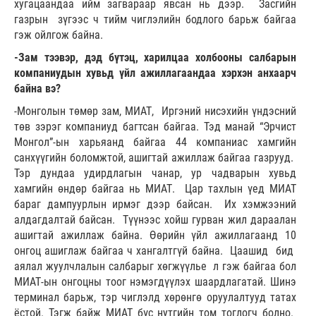
хугацаандаа ийм загвараар явсан нь дээр. Засгийн
газрын зүгээс ч тийм чиглэлийн бодлого барьж байгаа
гэж ойлгож байна.
-Зам тээвэр, дэд бүтэц, харилцаа холбооны салбарын
компаниудын хувьд үйл ажиллагаандаа хэрхэн анхаарч
байна вэ?
-Монголын төмөр зам, МИАТ, Иргэний нисэхийн үндэсний
төв зэрэг компаниуд багтсан байгаа. Тэд манай “Эрчист
Монгол”-ын харьяанд байгаа 44 компаниас хамгийн
санхүүгийн боломжтой, ашигтай ажиллаж байгаа газрууд.
Тэр дундаа удирдлагын чанар, ур чадварын хувьд
хамгийн өндөр байгаа нь МИАТ. Цар тахлын үед МИАТ
бараг дампуурлын ирмэг дээр байсан. Их хэмжээний
алдагдалтай байсан. Түүнээс хойш гурван жил дараалан
ашигтай ажиллаж байна. Өөрийн үйл ажиллагаанд 10
онгоц ашиглаж байгаа ч хангалтгүй байна. Цаашид бид
аялал жуулчлалын салбарыг хөгжүүлье л гэж байгаа бол
МИАТ-ын онгоцны тоог нэмэгдүүлэх шаардлагатай. Шинэ
терминал барьж, тэр чиглэлд хөрөнгө оруулалтууд татах
ёстой. Тэгж байж МИАТ бүс нутгийн том тоглогч болно.