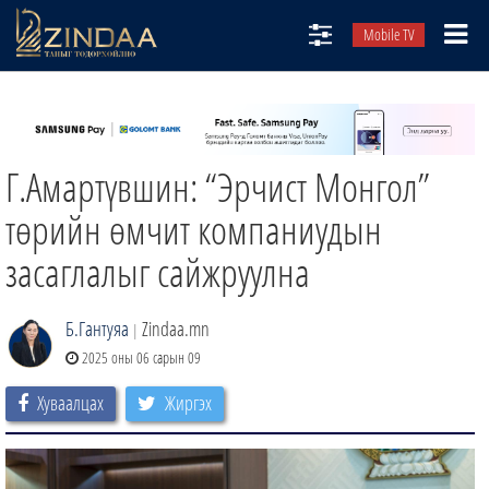
Mobile TV
НИЙТЛЭЛЧИД
ТВ8
Г.Амартүвшин: “Эрчист Монгол”
ӨГЛӨӨНИЙ СОНИН
АУДИО ЗОХИОЛ
төрийн өмчит компаниудын
ЗИНДАА СЭТГҮҮЛ
засаглалыг сайжруулна
Б.Гантуяа
Zindaa.mn
|
2025 оны 06 сарын 09
Хуваалцах
Жиргэх