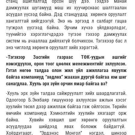
станц ашиглалтад орсон шүү дээ. Гэхдээ манай
дамжуулах шугамууд маш их хуучирснаас шалтгаалан
асуудал үүсээд байна. Дэд станцуудад хөрөнгө оруулалт
хангалттай хийгдээгүй. Энэ нь эргээд л салбарт гацаа
түгжрэл үүсгээд байна. Эрчим хүчээ үйлдвэрлэдэг,
түүнийгээ хэрэглэгчдэдээ түгээе гэхээр дамжуулах
систем нь ачааллаа дийлэхгүй болчихсон. Тэгэхээр бас л
энэ чиглэлд хөрөнгө оруулалт хийх хэрэгтэй.
-Тэгэхээр Засгийн газраас ТӨК-уудын ашгийг
нэмэгдүүлэх, орон тоог цөөлөх менежментийг эхлүүлсэн.
Гэтэл нөгөө талдаа олон жил үйл ажиллагаа явуулж
байгаа компаниуд “хөдлөх” жаахан дургүй байгаа юм шиг
санагдлаа. Хууль эрх зүйн орчин ямар байгаа вэ?
-Хууль эрх зүйн талдаа сайжруулалт хийх шаардлагатай.
Одоогоор Б.Энхбаяр гишүүнээр ахлуулсан ажлын хэсэг
хуулийн төсөл дээр ажиллаж байгаа гэж ойлгосон. Төрийн
өмчийн компаниуд Хэмнэлтийн хуулийн хязгаарт орж
байна. Хувийн хэвшил шиг хөрөнгө оруулалтын
асуудлуудаа шийдээд явах боломж байдаггүй.
Хоёрдугаарт, “Эрдэнэс Монгол” нэгдэл, шинээр