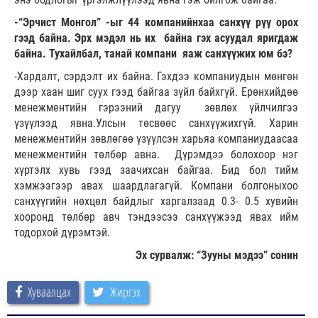
-“Эрчист Монгол” -ыг 44 компанийнхаа санхүү рүү орох
гээд байна. Эрх мэдэл нь их байна гэх асуудал яригдаж
байна. Тухайлбал, танай компани яаж санхүүжих юм бэ?
-Хардалт, сэрдэлт их байна. Гэхдээ компаниудын мөнгөн
дээр хаан шиг суух гээд байгаа зүйл байхгүй. Ерөнхийдөө
менежментийн гэрээний дагуу зөвлөх үйлчилгээ
үзүүлээд явна.Улсын төсвөөс санхүүжихгүй. Харин
менежментийн зөвлөгөө үзүүлсэн харьяа компаниудаасаа
менежментийн төлбөр авна. Дүрэмдээ болохоор нэг
хүртэлх хувь гээд заачихсан байгаа. Бид бол тийм
хэмжээгээр авах шаардлагагүй. Компани болгоныхоо
санхүүгийн нөхцөл байдлыг харгалзаад 0.3- 0.5 хувийн
хооронд төлбөр авч тэндээсээ санхүүжээд явах ийм
тодорхой дүрэмтэй.
Эх сурвалж: “Зууны мэдээ” сонин
Хуваалцах
Жиргэх