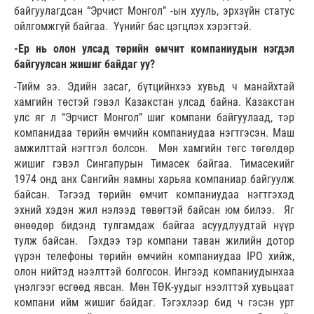
байгуулагдсан “Эрчист Монгол” -ын хууль, эрхзүйн статус
ойлгомжгүй байгаа. Үүнийг бас цэгцлэх хэрэгтэй.
-Ер нь олон улсад төрийн өмчит компаниудын нэгдэл
байгуулсан жишиг байдаг уу?
-Тийм ээ. Эдийн засаг, бүтцийнхээ хувьд ч манайхтай
хамгийн төстэй гэвэл Казакстан улсад байна. Казакстан
улс яг л “Эрчист Монгол” шиг компани байгуулаад, тэр
компанидаа төрийн өмчийн компаниудаа нэгтгэсэн. Маш
амжилттай нэгтгэл болсон. Мөн хамгийн төгс төгөлдөр
жишиг гэвэл Сингапурын Тимасек байгаа. Тимасекийг
1974 онд анх Сангийн яамны харьяа компаниар байгуулж
байсан. Тэгээд төрийн өмчит компаниудаа нэгтгэхэд
эхний хэдэн жил нэлээд төвөгтэй байсан юм билээ. Яг
өнөөдөр бидэнд тулгамдаж байгаа асуудлуудтай нүүр
тулж байсан. Гэхдээ тэр компани таван жилийн дотор
үүрэн телефоны төрийн өмчийн компаниудаа IPO хийж,
олон нийтэд нээлттэй болгосон. Ингээд компаниудынхаа
үнэлгээг өсгөөд явсан. Мөн ТӨК-уудыг нээлттэй хувьцаат
компани ийм жишиг байдаг. Тэгэхлээр бид ч гэсэн урт