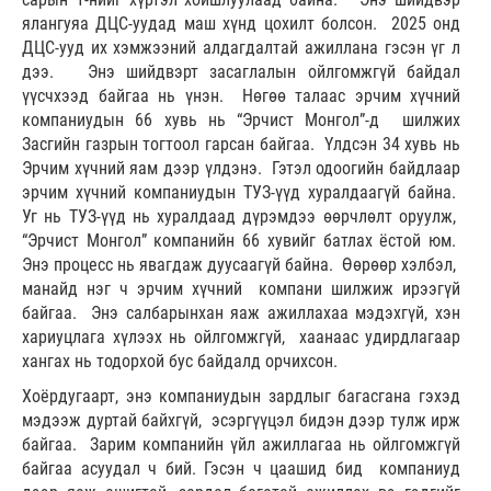
ялангуяа ДЦС-уудад маш хүнд цохилт болсон. 2025 онд
ДЦС-ууд их хэмжээний алдагдалтай ажиллана гэсэн үг л
дээ. Энэ шийдвэрт засаглалын ойлгомжгүй байдал
үүсчхээд байгаа нь үнэн. Нөгөө талаас эрчим хүчний
компаниудын 66 хувь нь “Эрчист Монгол”-д шилжих
Засгийн газрын тогтоол гарсан байгаа. Үлдсэн 34 хувь нь
Эрчим хүчний яам дээр үлдэнэ. Гэтэл одоогийн байдлаар
эрчим хүчний компаниудын ТУЗ-үүд хуралдаагүй байна.
Уг нь ТУЗ-үүд нь хуралдаад дүрэмдээ өөрчлөлт оруулж,
“Эрчист Монгол” компанийн 66 хувийг батлах ёстой юм.
Энэ процесс нь явагдаж дуусаагүй байна. Өөрөөр хэлбэл,
манайд нэг ч эрчим хүчний компани шилжиж ирээгүй
байгаа. Энэ салбарынхан яаж ажиллахаа мэдэхгүй, хэн
хариуцлага хүлээх нь ойлгомжгүй, хаанаас удирдлагаар
хангах нь тодорхой бус байдалд орчихсон.
Хоёрдугаарт, энэ компаниудын зардлыг багасгана гэхэд
мэдээж дуртай байхгүй, эсэргүүцэл бидэн дээр тулж ирж
байгаа. Зарим компанийн үйл ажиллагаа нь ойлгомжгүй
байгаа асуудал ч бий. Гэсэн ч цаашид бид компаниуд