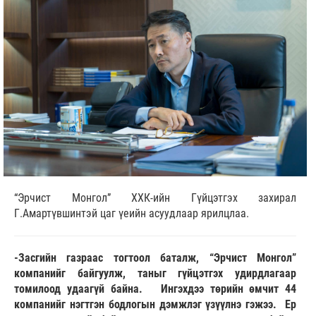
“Эрчист Монгол” ХХК-ийн Гүйцэтгэх захирал
Г.Амартүвшинтэй цаг үеийн асуудлаар ярилцлаа.
-Засгийн газраас тогтоол баталж, “Эрчист Монгол”
компанийг байгуулж, таныг гүйцэтгэх удирдлагаар
томилоод удаагүй байна. Ингэхдээ төрийн өмчит 44
компанийг нэгтгэн бодлогын дэмжлэг үзүүлнэ гэжээ. Ер