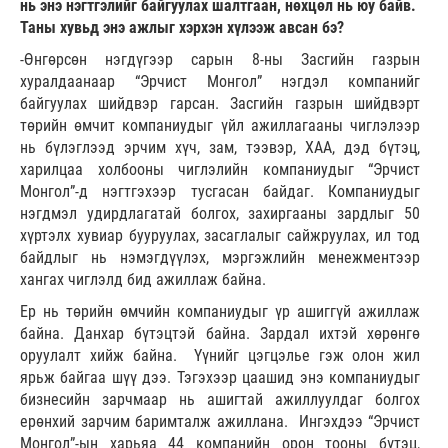
нь энэ нэгтгэлийг байгуулах шалтгаан, нөхцөл нь юу байв.
Таны хувьд энэ ажлыг хэрхэн хүлээж авсан бэ?
-Өнгөрсөн нэгдүгээр сарын 8-ны Засгийн газрын
хуралдаанаар “Эрчист Монгол” нэгдэл компанийг
байгуулах шийдвэр гарсан. Засгийн газрын шийдвэрт
төрийн өмчит компаниудыг үйл ажиллагааны чиглэлээр
нь бүлэглээд эрчим хүч, зам, тээвэр, ХАА, дэд бүтэц,
харилцаа холбооны чиглэлийн компаниудыг “Эрчист
Монгол”-д нэгтгэхээр тусгасан байдаг. Компаниудыг
нэгдмэл удирдлагатай болгох, захиргааны зардлыг 50
хүртэлх хувиар бууруулах, засаглалыг сайжруулах, ил тод
байдлыг нь нэмэгдүүлэх, мэргэжлийн менежментээр
хангах чиглэлд бид ажиллаж байна.
Ер нь төрийн өмчийн компаниудыг үр ашиггүй ажиллаж
байна. Данхар бүтэцтэй байна. Зардал ихтэй хөрөнгө
оруулалт хийж байна. Үүнийг цэгцэлье гэж олон жил
ярьж байгаа шүү дээ. Тэгэхээр цаашид энэ компаниудыг
бизнесийн зарчмаар нь ашигтай ажиллуулдаг болгох
ерөнхий зарчим баримталж ажиллана. Ингэхдээ “Эрчист
Монгол”-ын харьяа 44 компанийн орон тооны бүтэц,