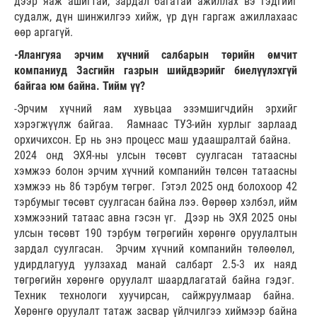
дээр яаж ашигтай, зардал багатай ажиллах вэ гэдгийг
судалж, дүн шинжилгээ хийж, үр дүн гаргаж ажиллахаас
өөр аргагүй.
-Ялангуяа эрчим хүчний салбарын төрийн өмчит
компаниуд Засгийн газрын шийдвэрийг биелүүлэхгүй
байгаа юм байна. Тийм үү?
-Эрчим хүчний яам хувьцаа эзэмшигчдийн эрхийг
хэрэгжүүлж байгаа. Яамнаас ТУЗ-ийн хурлыг зарлаад
орхичихсон. Ер нь энэ процесс маш удаашралтай байна.
2024 онд ЭХЯ-ны улсын төсөвт суулгасан татаасны
хэмжээ болон эрчим хүчний компанийн төлсөн татаасны
хэмжээ нь 86 тэрбум төгрөг. Гэтэл 2025 онд болохоор 42
тэрбумыг төсөвт суулгасан байна лээ. Өөрөөр хэлбэл, ийм
хэмжээний татаас авна гэсэн үг. Дээр нь ЭХЯ 2025 оны
улсын төсөвт 190 тэрбум төгрөгийн хөрөнгө оруулалтын
зардал суулгасан. Эрчим хүчний компанийн төлөөлөл,
удирдлагууд уулзахад манай салбарт 2.5-3 их наяд
төгрөгийн хөрөнгө оруулалт шаардлагатай байна гэдэг.
Техник технологи хуучирсан, сайжруулмаар байна.
Хөрөнгө оруулалт татаж засвар үйлчилгээ хиймээр байна