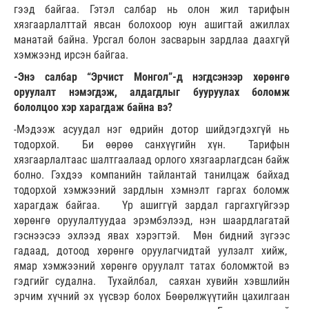
гээд байгаа. Гэтэл салбар нь олон жил тарифын
хязгаарлалттай явсан болохоор юун ашигтай ажиллах
манатай байна. Урсгал болон засварын зардлаа даахгүй
хэмжээнд ирсэн байгаа.
-Энэ салбар “Эрчист Монгол”-д нэгдсэнээр хөрөнгө
оруулалт нэмэгдэж, алдагдлыг бууруулах боломж
бололцоо хэр харагдаж байна вэ?
-Мэдээж асуудал нэг өдрийн дотор шийдэгдэхгүй нь
тодорхой. Би өөрөө санхүүгийн хүн. Тарифын
хязгаарлалтаас шалтгаалаад орлого хязгаарлагдсан байж
болно. Гэхдээ компанийн тайлантай танилцаж байхад
тодорхой хэмжээний зардлын хэмнэлт гаргах боломж
харагдаж байгаа. Үр ашиггүй зардал гаргахгүйгээр
хөрөнгө оруулалтуудаа эрэмбэлээд, нэн шаардлагатай
гэснээсээ эхлээд явах хэрэгтэй. Мөн бидний зүгээс
гадаад, дотоод хөрөнгө оруулагчидтай уулзалт хийж,
ямар хэмжээний хөрөнгө оруулалт татах боломжтой вэ
гэдгийг судална. Тухайлбал, саяхан хувийн хэвшлийн
эрчим хүчний эх үүсвэр болох Бөөрөлжүүтийн цахилгаан