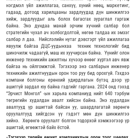
нэгдмэл үйл ажиллагаа, санхүү, хүний нөөц, маркетинг,
гадаад, дотоод харилцааны зардлуудад дүн шинжилгээ
хийж, зардлуудыг аль болох багасгах зураглал гаргаж
байна. Энэ дундаа манай эрчим хүчний салбар бол
стратегийн чухал ач холбогдолтой, нөгөө талдаа их эмзэг
салбар л даа. Нийслэлийн нутаг дэвсгэрт үйл ажиллагаа
явуулж байгаа ДЦС-уудынхаа техник технологийг бид
шинэчилж чадаагүй, маш их хуучирсан байна. Үүнийг олон
инженер техникийн ажилтны хүчээр өнөөг хүртэл авч явж
байгаа нь ойлгомжтой. Тэгэхээр энэ салбарын инженер
техникийн ажилтнуудын орон тоо руу бид орохгүй. Гэхдээ
компани болгоны ерөнхий удирдлагын бүтэц дээр үр
ашиггүй зардал юу байна гэдгийг гаргана. 2024 онд гэхэд
“Эрчист Монгол” -ын харьяа компаниуд нийт 640 тэрбум
төгрөгийн худалдан авалт хийсэн байна. Энэ худалдан
авалтууд үр ашигтай байсан уу, шаардлагатай хөрөнгө
оруулалтууд хийгдсэн үү гэдэгт мөн дүн шинжилгээ
хийнэ. Хөрөнгө оруулалт болгон тодорхой хэмжээгээр үр
ашигтай, өгөөжтэй байх ёстой.
-Тэгэхээр төрийн өмчит компаниудын орон тоог цөөлөх,