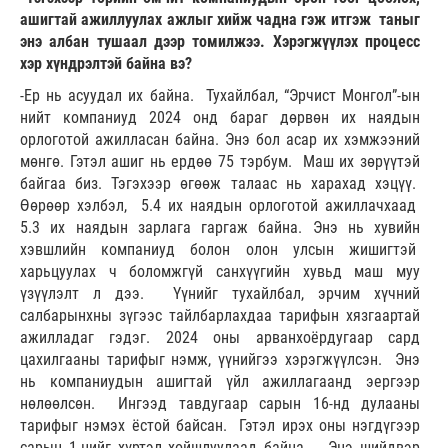
ашигтай ажиллуулах ажлыг хийж чадна гэж итгэж таныг
энэ албан тушаал дээр томилжээ. Хэрэгжүүлэх процесс
хэр хүндрэлтэй байна вэ?
-Ер нь асуудал их байна. Тухайлбал, “Эрчист Монгол”-ын
нийт компаниуд 2024 онд бараг дөрвөн их наядын
орлоготой ажилласан байна. Энэ бол асар их хэмжээний
мөнгө. Гэтэл ашиг нь ердөө 75 тэрбум. Маш их зөрүүтэй
байгаа биз. Тэгэхээр өгөөж талаас нь харахад хэцүү.
Өөрөөр хэлбэл, 5.4 их наядын орлоготой ажиллачхаад
5.3 их наядын зарлага гаргаж байна. Энэ нь хувийн
хэвшлийн компаниуд болон олон улсын жишигтэй
харьцуулах ч боломжгүй санхүүгийн хувьд маш муу
үзүүлэлт л дээ. Үүнийг тухайлбал, эрчим хүчний
салбарынхны зүгээс тайлбарлахдаа тарифын хязгаартай
ажилладаг гэдэг. 2024 оны арванхоёрдугаар сард
цахилгааны тарифыг нэмж, үүнийгээ хэрэгжүүлсэн. Энэ
нь компаниудын ашигтай үйл ажиллагаанд эергээр
нөлөөлсөн. Ингээд тавдугаар сарын 16-нд дулааны
тарифыг нэмэх ёстой байсан. Гэтэл ирэх оны нэгдүгээр
сарын 1-нийг хүртэл хойшлуулаад байна. Энэ шийдвэр