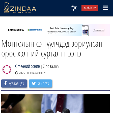
Mobile TV
НИЙТЛЭЛЧИД
ТВ8
Монголын сэтгүүлчдэд зориулсан
ӨГЛӨӨНИЙ СОНИН
АУДИО ЗОХИОЛ
орос хэлний сургалт нээнэ
ЗИНДАА СЭТГҮҮЛ
Өглөөний сонин
Zindaa.mn
|
2025 оны 04 сарын 23
Хуваалцах
Жиргэх