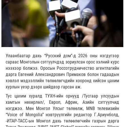
Улаанбаатар дахь “Русский дом”-д 2026 оны нэгдүгээр
сараас Монголын сэтгүүлчдэд зориулсан орос хэлний курс
нээхээр болжээ. Оросын Россотрудничество агентлагийн
дарга Евгений Александрович Примаков болон гадаадын
хэвлэл мэдээллийн төлөөлөгчдийн хооронд хийсэн цахим
хурлын үеэр дээрх шийдвэр гарсан аж.
Тус цахим хуралд ТУХН-ийн орнууд /Тусгаар улсуудын
хамтын нөхөрлөл/, Европ, Африк, Азийн сэтгүүлчид
нэгджээ. Мөн Монгол Улсыг төлөөлж, MNB телевизийн
“Voice of Mongolia” нэвтрүүлгийн редактор Г.Ариунболд,
-ИТАР-ТАСС-ын Монгол дахь төлөөлөгчийн газрын дарга