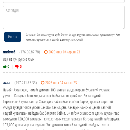
Сэтгэгдэл бичихдээ хууль зүйн болон ёс суртахууны хэм хэмжээг хүндэтгэнэ үү. Хэм
Илгээх
хэмжээг зөрчсөн сэтгэгдэлийг админ устгах эрхтэй.
mnbvcб
(176.66.87.78)
2025 оны 04 сарын 23
Иди на хуй руские язык
0
|
0
azaa
(197.211.63.33)
2025 оны 04 сарын 23
Намайг Азаа гэдэг, намайг дэмжин 103 мянган ам.долларын буцалтгүй тусламж
үзүүлсэн Канадын банкинд талархаж байгаагаа илэрхийлье. Би санхүүгийн
бэрхшээлтэй тулгарсан тул Хятад дахь найзтайгаа холбоо барьж, тусламж хэрэгтэй
хүмүүст тусалдаг олон улсын банктай танилцсан. Канадын банкны цахим хаягийг
надтай хуваалцсан найздаа бас баярлаж байна. Би info@ibcunit.com цахим шуудангаар
дамжуулан 120,000 долларын тэтгэлэг авах хүсэлт гаргасан бөгөөд намайг гайхшруулж,
103,000 доллараар шагнуулсан. Энэ дэмжлэг миний санхүүгийн байдлыг ихээхэн