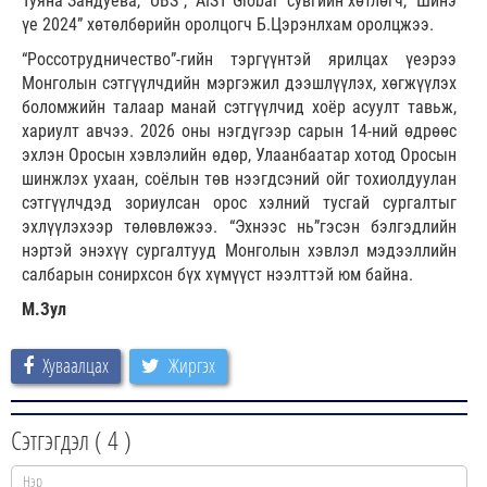
Туяна Зандуева, “UBS”, “AIST Global” сувгийн хөтлөгч, “Шинэ
үе 2024” хөтөлбөрийн оролцогч Б.Цэрэнлхам оролцжээ.
“Россотрудничество”-гийн тэргүүнтэй ярилцах үеэрээ
Монголын сэтгүүлчдийн мэргэжил дээшлүүлэх, хөгжүүлэх
боломжийн талаар манай сэтгүүлчид хоёр асуулт тавьж,
хариулт авчээ. 2026 оны нэгдүгээр сарын 14-ний өдрөөс
эхлэн Оросын хэвлэлийн өдөр, Улаанбаатар хотод Оросын
шинжлэх ухаан, соёлын төв нээгдсэний ойг тохиолдуулан
сэтгүүлчдэд зориулсан орос хэлний тусгай сургалтыг
эхлүүлэхээр төлөвлөжээ. “Эхнээс нь”гэсэн бэлгэдлийн
нэртэй энэхүү сургалтууд Монголын хэвлэл мэдээллийн
салбарын сонирхсон бүх хүмүүст нээлттэй юм байна.
М.Зул
Хуваалцах
Жиргэх
Сэтгэгдэл (
4
)