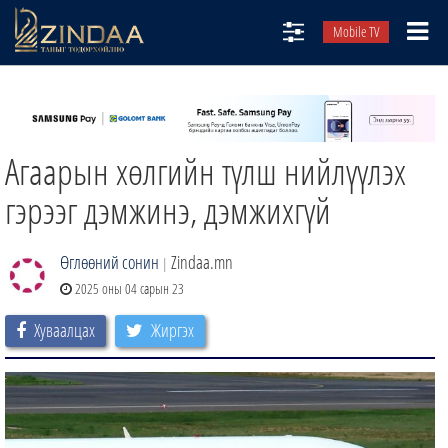
Mobile TV
НИЙТЛЭЛЧИД
ТВ8
Агаарын хөлгийн түлш нийлүүлэх
ӨГЛӨӨНИЙ СОНИН
АУДИО ЗОХИОЛ
гэрээг дэмжинэ, дэмжихгүй
ЗИНДАА СЭТГҮҮЛ
Өглөөний сонин
Zindaa.mn
|
2025 оны 04 сарын 23
Хуваалцах
Жиргэх