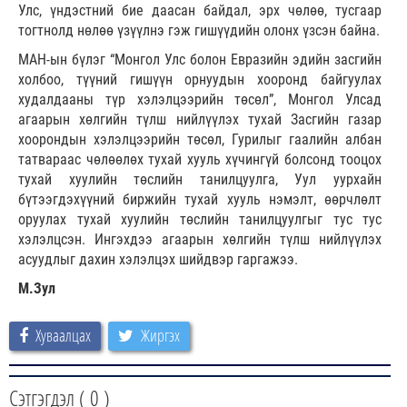
Улс, үндэстний бие даасан байдал, эрх чөлөө, тусгаар
тогтнолд нөлөө үзүүлнэ гэж гишүүдийн олонх үзсэн байна.
МАН-ын бүлэг “Монгол Улс болон Евразийн эдийн засгийн
холбоо, түүний гишүүн орнуудын хооронд байгуулах
худалдааны түр хэлэлцээрийн төсөл”, Монгол Улсад
агаарын хөлгийн түлш нийлүүлэх тухай Засгийн газар
хоорондын хэлэлцээрийн төсөл, Гурилыг гаалийн албан
татвараас чөлөөлөх тухай хууль хүчингүй болсонд тооцох
тухай хуулийн төслийн танилцуулга, Уул уурхайн
бүтээгдэхүүний биржийн тухай хууль нэмэлт, өөрчлөлт
оруулах тухай хуулийн төслийн танилцуулгыг тус тус
хэлэлцсэн. Ингэхдээ агаарын хөлгийн түлш нийлүүлэх
асуудлыг дахин хэлэлцэх шийдвэр гаргажээ.
М.Зул
Хуваалцах
Жиргэх
Сэтгэгдэл (
0
)