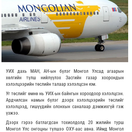
УИХ дахь МАН, АН-ын бүлэг Монгол Улсад агаарын
хөлгийн түлш нийлүүлэх Засгийн газар хоорондын
хэлэлцээрийн төслийн талаар хэлэлцсэн юм.
Уг төслийг өмнө нь УИХ-ын байнгын хороодоор хэлэлцсэн.
Ардчилсан намын бүлэг дээрх хэлэлцээрийн төслийг
хэлэлцээд, гишүүдийн олонхын саналаар дэмжихгүй гэж
үзжээ.
Дээрх гэрээ батлагдсан тохиолдолд 20 жилийн турш
Монгол Улс онгоцны түлшээ ОХУ-аас авна. Иймд Монгол