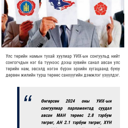
Улс төрийн намын тухай хуулиар УИХ-ын сонгуульд нийт
сонгогчдын нэг ба түүнээс дээш хувийн санал авсан улс
төрийн нам, эвсэлд нэгэн бүрэн эрхийн хугацаанд буюу
дөрвөн жилийн турш төрөөс санхүүгийн дэмжлэг үзүүлдэг.
Өнгөрсөн 2024 оны УИХ-ын
сонгуулиар парламентад суудал
авсан МАН төрөөс 2.8 тэрбум
төгрөг, АН 2.1 тэрбум төгрөг, ХҮН