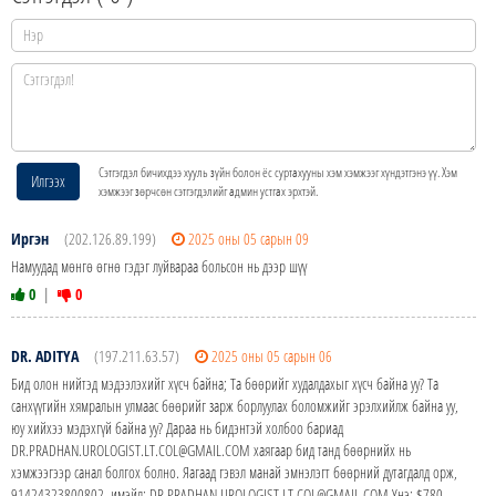
Сэтгэгдэл бичихдээ хууль зүйн болон ёс суртахууны хэм хэмжээг хүндэтгэнэ үү. Хэм
Илгээх
хэмжээг зөрчсөн сэтгэгдэлийг админ устгах эрхтэй.
Иргэн
(202.126.89.199)
2025 оны 05 сарын 09
Намуудад мөнгө өгнө гэдэг луйвараа больсон нь дээр шүү
0
|
0
DR. ADITYA
(197.211.63.57)
2025 оны 05 сарын 06
Бид олон нийтэд мэдээлэхийг хүсч байна; Та бөөрийг худалдахыг хүсч байна уу? Та
санхүүгийн хямралын улмаас бөөрийг зарж борлуулах боломжийг эрэлхийлж байна уу,
юу хийхээ мэдэхгүй байна уу? Дараа нь бидэнтэй холбоо бариад
DR.PRADHAN.UROLOGIST.LT.COL@GMAIL.COM хаягаар бид танд бөөрнийх нь
хэмжээгээр санал болгох болно. Яагаад гэвэл манай эмнэлэгт бөөрний дутагдалд орж,
91424323800802. имэйл: DR.PRADHAN.UROLOGIST.LT.COL@GMAIL.COM Yнэ: $780,