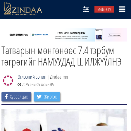
Mobile TV
НИЙТЛЭЛЧИД
ТВ8
Татварын мөнгөнөөс 7.4 тэрбум
ӨГЛӨӨНИЙ СОНИН
АУДИО ЗОХИОЛ
төгрөгийг НАМУУДАД ШИЛЖҮҮЛНЭ
ЗИНДАА СЭТГҮҮЛ
Өглөөний сонин
Zindaa.mn
|
2025 оны 05 сарын 05
Хуваалцах
Жиргэх