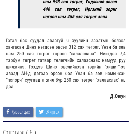
нам 993 сая төгрөг, Үндэсний эвсэл
446 сая төгрөг, Иргэний зориг
ногоон нам 455 сая төгрөг авна.
Гэтэл бас суудал аваагүй ч хуулийн заалтын болзол
хангасан Шинэ нэгдсэн эвсэл 312 сая төгрөг, Үнэн ба зөв
нам 250 сая төгрөг төрөөс “халааслана”. Нийтдээ 7,4
тэрбум төгрөг татвар төлөгчийн халааснаас намууд руу
шилжинэ. Гэхдээ Шинэ эвслийнхэн төрийн “хишиг”-ээ
аваад АН-д дагаар орсон бол Үнэн ба зөв намынхан
“попорч” суугаад л жил бүр 250 сая төгрөг “халааслах” нь
дээ.
Д.Оюун
Хуваалцах
Жиргэх
Сэтгэгдэл (
6
)