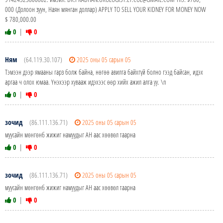
000 (Долоон зуун, Наян мянган доллар) APPLY TO SELL YOUR KIDNEY FOR MONEY NOW
$ 780,000.00
0
|
0
Ням
(64.119.30.107)
2025 оны 05 сарын 05
Тэмээн дээр ямааны гарз болж байна, нөгөө авилга байхгүй болно гээд байсан, идэх
аргаа ч олох юмаа. Үнэхээр хувааж идэхээс өөр хийх ажил алга уу. \n
0
|
0
зочид
(86.111.136.71)
2025 оны 05 сарын 05
муусайн мөнгөнб жижиг намуудыг АН аас хөөвөл таарна
0
|
0
зочид
(86.111.136.71)
2025 оны 05 сарын 05
муусайн мөнгөнб жижиг намуудыг АН аас хөөвөл таарна
0
|
0