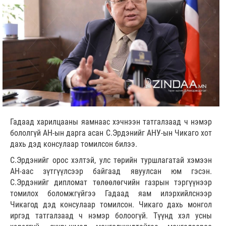
Гадаад харилцааны яамнаас хэчнээн татгалзаад ч нэмэр
бололгүй АН-ын дарга асан С.Эрдэнийг АНУ-ын Чикаго хот
дахь дэд консулаар томилсон билээ.
С.Эрдэнийг орос хэлтэй, улс төрийн туршлагатай хэмээн
АН-аас зүтгүүлсээр байгаад явуулсан юм гэсэн.
С.Эрдэнийг дипломат төлөөлөгчийн газрын тэргүүнээр
томилох боломжгүйгээ Гадаад яам илэрхийлснээр
Чикагод дэд консулаар томилсон. Чикаго дахь монгол
иргэд татгалзаад ч нэмэр болоогүй. Түүнд хэл усны