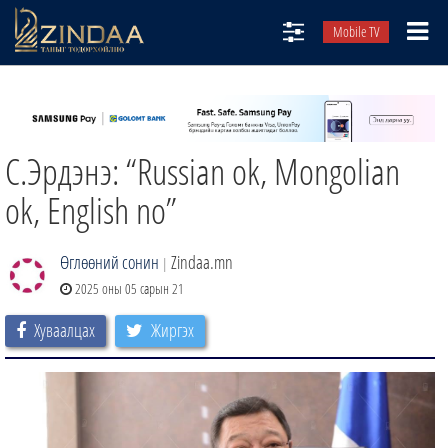
Mobile TV
НИЙТЛЭЛЧИД
ТВ8
С.Эрдэнэ: “Russian ok, Mongolian
ӨГЛӨӨНИЙ СОНИН
АУДИО ЗОХИОЛ
ok, English no”
ЗИНДАА СЭТГҮҮЛ
Өглөөний сонин
Zindaa.mn
|
2025 оны 05 сарын 21
Хуваалцах
Жиргэх