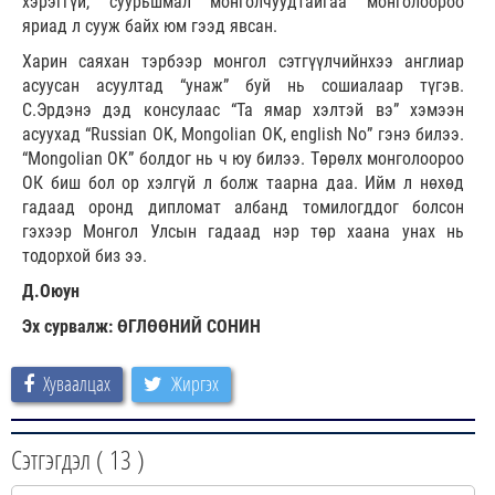
хэрэггүй, суурьшмал монголчуудтайгаа монголоороо
яриад л сууж байх юм гээд явсан.
Харин саяхан тэрбээр монгол сэтгүүлчийнхээ англиар
асуусан асуултад “унаж” буй нь сошиалаар түгэв.
С.Эрдэнэ дэд консулаас “Та ямар хэлтэй вэ” хэмээн
асуухад “Russian OK, Mongolian OK, english Nо” гэнэ билээ.
“Mongolian OK” болдог нь ч юу билээ. Төрөлх монголоороо
ОК биш бол ор хэлгүй л болж таарна даа. Ийм л нөхөд
гадаад оронд дипломат албанд томилогддог болсон
гэхээр Монгол Улсын гадаад нэр төр хаана унах нь
тодорхой биз ээ.
Д.Оюун
Эх сурвалж: ӨГЛӨӨНИЙ СОНИН
Хуваалцах
Жиргэх
Сэтгэгдэл (
13
)