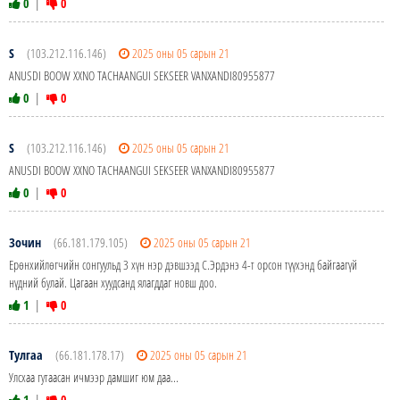
0
|
0
S
(103.212.116.146)
2025 оны 05 сарын 21
ANUSDI BOOW XXNO TACHAANGUI SEKSEER VANXANDI80955877
0
|
0
S
(103.212.116.146)
2025 оны 05 сарын 21
ANUSDI BOOW XXNO TACHAANGUI SEKSEER VANXANDI80955877
0
|
0
Зочин
(66.181.179.105)
2025 оны 05 сарын 21
Ерөнхийлөгчийн сонгуульд 3 хүн нэр дэвшээд С.Эрдэнэ 4-т орсон түүхэнд байгаагүй
нүдний булай. Цагаан хуудсанд ялагддаг новш доо.
1
|
0
Тулгаа
(66.181.178.17)
2025 оны 05 сарын 21
Улсхаа гутаасан ичмээр дамшиг юм даа...
1
|
0