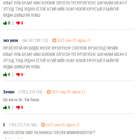
АЛБЫГ УУЛЬ БУСААР АВАХ БОЛОМЖ ОЛГОСОН ТУЛ ХҮРЭЛСҮХЭЭС ШАГНАЛАА АВСАН Л
ЭТГЭЭД. ТЭНД ЭРДЭНЭ ЁСТОЙ ЭСГИЙ ХИЙХ ГАЗАР НОХОЙ ХЭРЭГГШЙ Л БАЙХГҮЙ
ЮУДАА ШИВШГИН НОВШ
0
|
0
энэ үнэн
(66.181.190.113)
2025 оны 05 сарын 21
ХҮРЭЛСҮХТЭЙ ӨРСӨЛДӨХ ХҮНЭЭР ХҮРЭЛСҮХЭЭР СОНГУУЛЖ ХҮРЭЛСҮХЭД ТӨРИЙН
АЛБЫГ УУЛЬ БУСААР АВАХ БОЛОМЖ ОЛГОСОН ТУЛ ХҮРЭЛСҮХЭЭС ШАГНАЛАА АВСАН Л
ЭТГЭЭД. ТЭНД ЭРДЭНЭ ЁСТОЙ ЭСГИЙ ХИЙХ ГАЗАР НОХОЙ ХЭРЭГГШЙ Л БАЙХГҮЙ
ЮУДАА ШИВШГИН НОВШ
0
|
0
Зочин
(139.5.219.133)
2025 оны 05 сарын 21
Бүх юм нь No. Юм бишүү
0
|
0
S
(103.212.116.146)
2025 оны 05 сарын 21
ANUSDI BOOW XXNO TACHAANGUI SEKSEER VANXANDI80955877