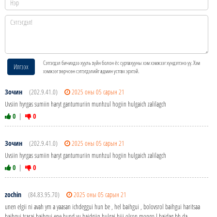
Сэтгэгдэл бичихдээ хууль зүйн болон ёс суртахууны хэм хэмжээг хүндэтгэнэ үү. Хэм
Илгээх
хэмжээг зөрчсөн сэтгэгдэлийг админ устгах эрхтэй.
Зочин
(202.9.41.0)
2025 оны 05 сарын 21
Uvsiin hyrgas sumiin haryt gantumuriin munhzul hogiin hulgaich zalilagch
0
|
0
Зочин
(202.9.41.0)
2025 оны 05 сарын 21
Uvsiin hyrgas sumiin haryt gantumuriin munhzul hogiin hulgaich zalilagch
0
|
0
zochin
(84.83.95.70)
2025 оны 05 сарын 21
unen elgii ni avah ym a yaasan ichdeggui hun be , hel baihgui , bolovsrol baihgui haritsaa
baihgui tsarai baihgui ene hund yu baidgiin hulgai hiij olson mongo l baidag bh da