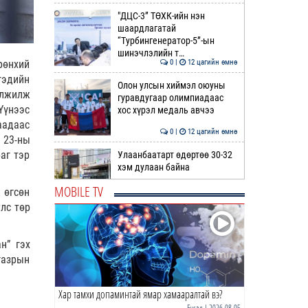
"ДЦС-3” ТӨХК-ийн нэн
шаардлагатай
“Турбингенератор-5”-ын
шинэчлэлийн т…
рөнхий
0 |
12 цагийн өмнө
гэдийн
Олон улсын хиймэл оюуны
элжилж
гуравдугаар олимпиадаас
Үүнээс
хос хүрэл медаль авчээ
аадаас
0 |
12 цагийн өмнө
 23-ны
аг тэр
Улаанбаатарт өдөртөө 30-32
хэм дулаан байна
MOBILE TV
 өгсөн
0 |
13 цагийн өмнө
улс төр
.
ДОРНЫН ЗУРХАЙ | Морь,
нохой жилтнээ аливаа үйлийг
н” гэх
хийхэд эерэг сайн
газрын
0 |
13 цагийн өмнө
Хар тамхи допаминтай ямар хамааралтай вэ?
ӨГЛӨӨНИЙ МЭНД!
Бусад
| 2026-08-05