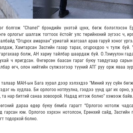
эг болгож "Chanel" брэндийн үнэтэй цүнх, бөгж бэлэглэсэн Е
гө орлогыг шалгаж тогтоох ёстойг улс төрийнхний зүгээс ч, ир
албайд “Огцрох амархан” уриатай жагсаал арав гаруй хоног үрг
алдаж, Хамтарсан Засгийн газар тарах, огцрохдоо ч тулж буй. 
гаргахаар болж, АН хариу тайлбар шаардаж буй. О.Тэмүүлэн гад
ухай ч яригдсан. Өнгөрсөн баасан гараг буюу тавдугаар сарын
йлбар өгч, олон нийтийн сүлжээгээр түүний АТГ руу орж яваа зур
 талаар МАН-ын Бага хурал дээр хэлэхдээ "Миний хүү сүйн бөгж
гэдэг нь худлаа. Би орлогоо нотлуулна, гэхдээ үүнд цаг их орно, 
, та нар битгий санаа зовоорой. Надад итгэж болно" хэмээж байв
 өгсний дараа өдөр буюу бямба гарагт “Орлогоо нотолж чадса
 гарсан юм. Орлогоо хэрхэн нотолсон, Ерөнхий сайд, Засгийн 
гт тодорхой болно.