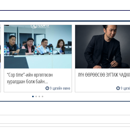
“Cop time”-ийн өргөтгөсөн
ХҮН ӨӨРӨӨСӨӨ ЗУГТАЖ ЧАДАХ 
хуралдаан болж байн…
9 цагийн өмнө
9 цаги