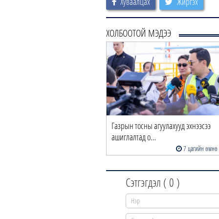
Хуваалцах
Жиргэх
ХОЛБООТОЙ МЭДЭЭ
Газрын тосны агуулахууд эхнээсээ
ашиглалтад о…
7 цагийн өмнө
Сэтгэгдэл (
0
)