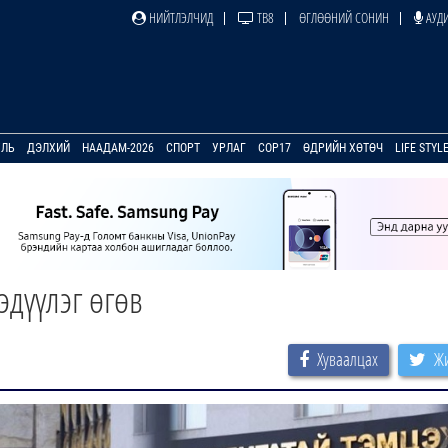
НИЙТЛЭЛЧИД
ТВ8
ӨГЛӨӨНИЙ СОНИН
АУДИ
УЛЬ
ДЭЛХИЙ
НААДАМ-2026
СПОРТ
УРЛАГ
COP17
ӨДРИЙН ХӨТӨЧ
LIFE STYL
эдүүлэг өгөв
Хуваалцах
Жи