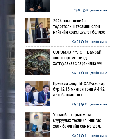
0 |
9 цагийн өмнө
2026 оны төсвийн
тодотголын төслийн олон
нийтийн хэлэлцүүлэг боллоо
0 |
10 цагийн өмнө
СЭРЭМЖЛҮҮЛЭГ | Бамбай
хоншоорт могойнд
хатгуулахаас сэргийлнэ үү!
0 |
10 цагийн өмнө
Ерөнхий сайд БНХАУ-аас сар
бүр 12-15 мянган тонн АИ-92
автобензин тогт…
0 |
11 цагийн өмнө
Улаанбаатарын утааг
бууруулах төслийг “Чингис
хаан баялгийн сан нэгдэл…
0 |
11 цагийн өмнө