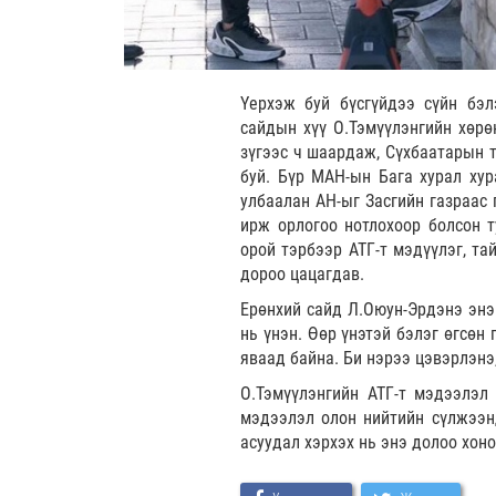
Үерхэж буй бүсгүйдээ сүйн бэл
сайдын хүү О.Тэмүүлэнгийн хөрөн
зүгээс ч шаардаж, Сүхбаатарын т
буй. Бүр МАН-ын Бага хурал хур
улбаалан АН-ыг Засгийн газраас 
ирж орлогоо нотлохоор болсон т
орой тэрбээр АТГ-т мэдүүлэг, та
дороо цацагдав.
Ерөнхий сайд Л.Оюун-Эрдэнэ энэ
нь үнэн. Өөр үнэтэй бэлэг өгсөн 
яваад байна. Би нэрээ цэвэрлэнэ
О.Тэмүүлэнгийн АТГ-т мэдээлэл
мэдээлэл олон нийтийн сүлжээнд
асуудал хэрхэх нь энэ долоо хоно