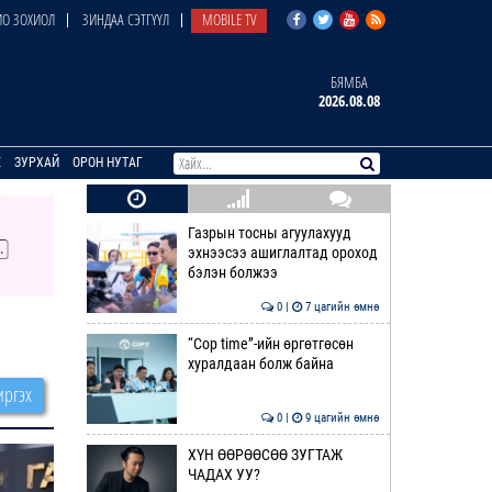
О ЗОХИОЛ
ЗИНДАА СЭТГҮҮЛ
MOBILE TV
БЯМБА
2026.08.08
E
ЗУРХАЙ
ОРОН НУТАГ
Газрын тосны агуулахууд
эхнээсээ ашиглалтад ороход
бэлэн болжээ
0 |
7 цагийн өмнө
“Cop time”-ийн өргөтгөсөн
хуралдаан болж байна
ргэх
0 |
9 цагийн өмнө
ХҮН ӨӨРӨӨСӨӨ ЗУГТАЖ
ЧАДАХ УУ?