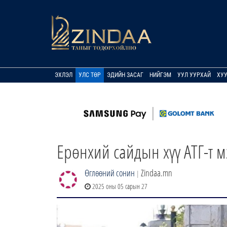
ЭХЛЭЛ
УЛС ТӨР
ЭДИЙН ЗАСАГ
НИЙГЭМ
УУЛ УУРХАЙ
ХУ
Ерөнхий сайдын хүү АТГ-т м
Өглөөний сонин
Zindaa.mn
|
2025 оны 05 сарын 27