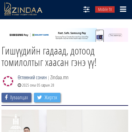
Mobile TV
НИЙТЛЭЛЧИД
ТВ8
Гишүүдийн гадаад, дотоод
ӨГЛӨӨНИЙ СОНИН
АУДИО ЗОХИОЛ
томилолтыг хаасан гэнэ үү!
ЗИНДАА СЭТГҮҮЛ
Өглөөний сонин
Zindaa.mn
|
2025 оны 05 сарын 28
Хуваалцах
Жиргэх