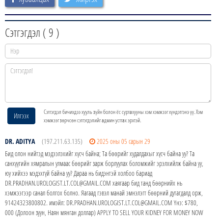
Сэтгэгдэл (
9
)
Сэтгэгдэл бичихдээ хууль зүйн болон ёс суртахууны хэм хэмжээг хүндэтгэнэ үү. Хэм
Илгээх
хэмжээг зөрчсөн сэтгэгдэлийг админ устгах эрхтэй.
DR. ADITYA
(197.211.63.135)
2025 оны 05 сарын 29
Бид олон нийтэд мэдээлэхийг хүсч байна; Та бөөрийг худалдахыг хүсч байна уу? Та
санхүүгийн хямралын улмаас бөөрийг зарж борлуулах боломжийг эрэлхийлж байна уу,
юу хийхээ мэдэхгүй байна уу? Дараа нь бидэнтэй холбоо бариад
DR.PRADHAN.UROLOGIST.LT.COL@GMAIL.COM хаягаар бид танд бөөрнийх нь
хэмжээгээр санал болгох болно. Яагаад гэвэл манай эмнэлэгт бөөрний дутагдалд орж,
91424323800802. имэйл: DR.PRADHAN.UROLOGIST.LT.COL@GMAIL.COM Yнэ: $780,
000 (Долоон зуун, Наян мянган доллар) APPLY TO SELL YOUR KIDNEY FOR MONEY NOW