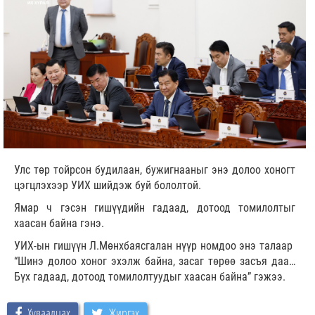
Улс төр тойрсон будилаан, бужигнааныг энэ долоо хоногт
цэгцлэхээр УИХ шийдэж буй бололтой.
Ямар ч гэсэн гишүүдийн гадаад, дотоод томилолтыг
хаасан байна гэнэ.
УИХ-ын гишүүн Л.Мөнхбаясгалан нүүр номдоо энэ талаар
“Шинэ долоо хоног эхэлж байна, засаг төрөө засъя даа…
Бүх гадаад, дотоод томилолтуудыг хаасан байна” гэжээ.
Хуваалцах
Жиргэх