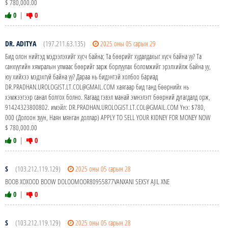
$ 780,000.00
0
|
0
DR. ADITYA
(197.211.63.135)
2025 оны 05 сарын 29
Бид олон нийтэд мэдээлэхийг хүсч байна; Та бөөрийг худалдахыг хүсч байна уу? Та
санхүүгийн хямралын улмаас бөөрийг зарж борлуулах боломжийг эрэлхийлж байна уу,
юу хийхээ мэдэхгүй байна уу? Дараа нь бидэнтэй холбоо бариад
DR.PRADHAN.UROLOGIST.LT.COL@GMAIL.COM хаягаар бид танд бөөрнийх нь
хэмжээгээр санал болгох болно. Яагаад гэвэл манай эмнэлэгт бөөрний дутагдалд орж,
91424323800802. имэйл: DR.PRADHAN.UROLOGIST.LT.COL@GMAIL.COM Yнэ: $780,
000 (Долоон зуун, Наян мянган доллар) APPLY TO SELL YOUR KIDNEY FOR MONEY NOW
$ 780,000.00
0
|
0
S
(103.212.119.129)
2025 оны 05 сарын 28
BOOB XOXOOD BOOW DOLOOMOOR80955877VANXANI SEXSY AJIL XNE
0
|
0
S
(103.212.119.129)
2025 оны 05 сарын 28