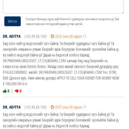
Сэтгэгдэл бичихдээ хууль зүйн болон ёс суртахууны хэм хэмжээг хүндэтгэнэ үү. Хэм
Илгээх
хэмжээг зөрчсөн сэтгэгдэлийг админ устгах эрхтэй.
DR. ADITYA
(102.89.68.108)
2025 оны 06 сарын 11
Бид олон нийтэд мэдээлэхийг хүсч байна; Та бөөрийг худалдахыг хүсч байна уу? Та
санхүүгийн хямралын улмаас бөөрийг зарж борлуулах боломжийг эрэлхийлж байна уу,
юу хийхээ мэдэхгүй байна уу? Дараа нь бидэнтэй холбоо бариад
DR.PRADHAN.UROLOGIST .LT.COL@GMAIL.COM хаягаар бид танд бөөрнийх нь
хэмжээгээр санал болгох болно. Яагаад гэвэл манай эмнэлэгт бөөрний дутагдалд орж,
91424323800802. имэйл: DR.PRADHAN.UROLOGIST .LT.COL@GMAIL.COM Yнэ: $780,
000 (Долоон зуун, Наян мянган доллар) APPLY TO SELL YOUR KIDNEY FOR MONEY NOW
$ 780,000.00\n\n
0
|
0
DR. ADITYA
(102.89.68.108)
2025 оны 06 сарын 11
Бид олон нийтэд мэдээлэхийг хүсч байна; Та бөөрийг худалдахыг хүсч байна уу? Та
санхүүгийн хямралын улмаас бөөрийг зарж борлуулах боломжийг эрэлхийлж байна уу,
юу хийхээ мэдэхгүй байна уу? Дараа нь бидэнтэй холбоо бариад