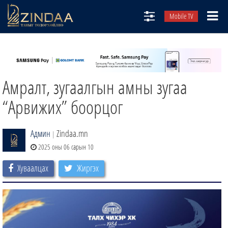
Mobile TV
НИЙТЛЭЛЧИД
ТВ8
Амралт, зугаалгын амны зугаа
ӨГЛӨӨНИЙ СОНИН
АУДИО ЗОХИОЛ
“Арвижих” боорцог
ЗИНДАА СЭТГҮҮЛ
Админ
Zindaa.mn
|
2025 оны 06 сарын 10
Хуваалцах
Жиргэх