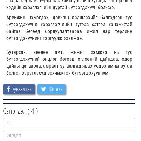
зах зээлд нэвтрүүлснээс хойш урт биш хугацаа өнгөрсөн ч
хэдийн хэрэглэгчийн дуртай бүтээгдэхүүн болжээ.
Арвижин нэмэгдэх, дэвжин дээшлэхийг бэлгэдсэн тус
бүтээгдэхүүнд хэрэглэгчдийн зүгээс сэтгэл ханамжтай
байгаа бөгөөд борлуулалтаараа ижил нэр төрлийн
бүтээгдэхүүнийг тэргүүлж эхэлжээ.
Бутарсан, зөөлөн амт, жижиг хэмжээ нь тус
бүтээгдэхүүний онцлог бөгөөд өглөөний цайндаа, өдөр
цайны цагаараа, амралт зугаалгад явах үедээ амны зугаа
болгон хэрэглэхэд зохимжтой бүтээгдэхүүн юм.
Хуваалцах
Жиргэх
Сэтгэгдэл (
4
)