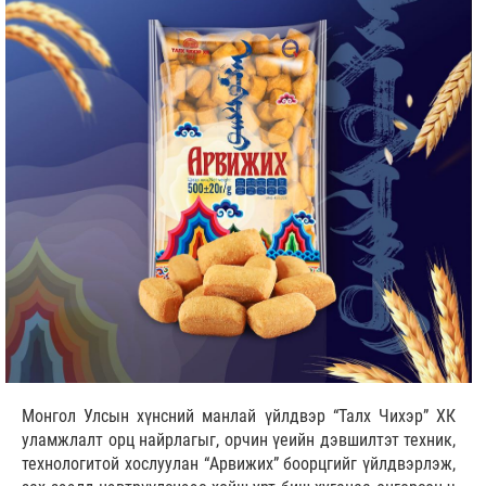
Монгол Улсын хүнсний манлай үйлдвэр “Талх Чихэр” ХК
уламжлалт орц найрлагыг, орчин үеийн дэвшилтэт техник,
технологитой хослуулан “Арвижих” боорцгийг үйлдвэрлэж,