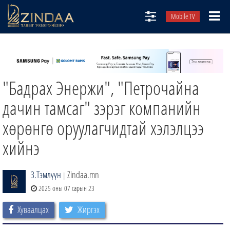
Mobile TV
НИЙТЛЭЛЧИД
ТВ8
"Бадрах Энержи", "Петрочайна
ӨГЛӨӨНИЙ СОНИН
АУДИО ЗОХИОЛ
дачин тамсаг" зэрэг компанийн
ЗИНДАА СЭТГҮҮЛ
хөрөнгө оруулагчидтай хэлэлцээ
хийнэ
З.Тэмлүүн
Zindaa.mn
|
2025 оны 07 сарын 23
Хуваалцах
Жиргэх