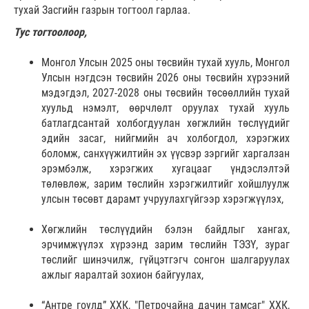
тухай Засгийн газрын тогтоол гарлаа.
Тус тогтоолоор,
Монгол Улсын 2025 оны төсвийн тухай хууль, Монгол
Улсын нэгдсэн төсвийн 2026 оны төсвийн хүрээний
мэдэгдэл, 2027-2028 оны төсвийн төсөөллийн тухай
хуульд нэмэлт, өөрчлөлт оруулах тухай хууль
батлагдсантай холбогдуулан хөгжлийн төслүүдийг
эдийн засаг, нийгмийн ач холбогдол, хэрэгжих
боломж, санхүүжилтийн эх үүсвэр зэргийг харгалзан
эрэмбэлж, хэрэгжих хугацааг үндэслэлтэй
төлөвлөж, зарим төслийн хэрэгжилтийг хойшлуулж
улсын төсөвт дарамт учруулахгүйгээр хэрэгжүүлэх,
Хөгжлийн төслүүдийн бэлэн байдлыг хангах,
эрчимжүүлэх хүрээнд зарим төслийн ТЭЗҮ, зураг
төслийг шинэчилж, гүйцэтгэгч сонгон шалгаруулах
ажлыг яаралтай зохион байгуулах,
“Антре гоулд” ХХК, "Петрочайна дачин тамсаг" ХХК,