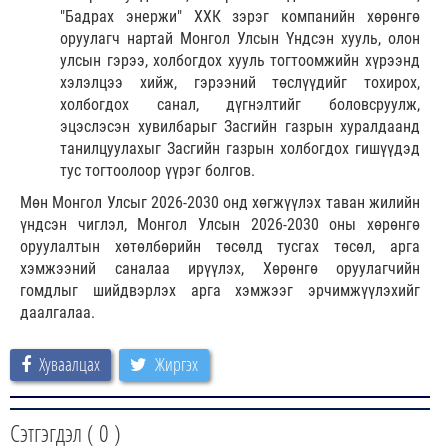
"Бадрах энержи" ХХК зэрэг компанийн хөрөнгө
оруулагч нартай Монгол Улсын Үндсэн хууль, олон
улсын гэрээ, холбогдох хууль тогтоомжийн хүрээнд
хэлэлцээ хийж, гэрээний төслүүдийг тохирох,
холбогдох санал, дүгнэлтийг боловсруулж,
эцэслэсэн хувилбарыг Засгийн газрын хуралдаанд
танилцуулахыг Засгийн газрын холбогдох гишүүдэд
тус тогтоолоор үүрэг болгов.
Мөн Монгол Улсыг 2026-2030 онд хөгжүүлэх таван жилийн
үндсэн чиглэл, Монгол Улсын 2026-2030 оны хөрөнгө
оруулалтын хөтөлбөрийн төсөлд тусгах төсөл, арга
хэмжээний саналаа ирүүлэх, Хөрөнгө оруулагчийн
гомдлыг шийдвэрлэх арга хэмжээг эрчимжүүлэхийг
даалгалаа.
Хуваалцах
Жиргэх
Сэтгэгдэл (
0
)