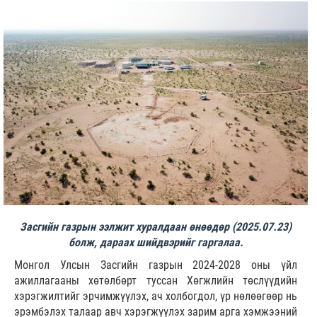
Засгийн газрын ээлжит хуралдаан өнөөдөр (2025.07.23)
болж, дараах шийдвэрийг гаргалаа.
Монгол Улсын Засгийн газрын 2024-2028 оны үйл
ажиллагааны хөтөлбөрт туссан Хөгжлийн төслүүдийн
хэрэгжилтийг эрчимжүүлэх, ач холбогдол, үр нөлөөгөөр нь
эрэмбэлэх талаар авч хэрэгжүүлэх зарим арга хэмжээний