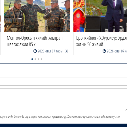
Монгол-Оросын хилийг хамтран
Ерөнхийлөгч У.Хүрэлсүх Эрдэ
шалгах ажил 85 х…
хотын 50 жилий…
2026 оны 07 сарын 30
2026 оны 07 с
э хууль зүйн болон ёс суртахууны хэм хэмжээг хүндэтгэнэ үү. Хэм хэмжээг зөрчсөн сэтгэгдэлийг админ устгах