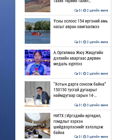
тахих төрийн тахил…
0 |
2 цагийн өмнө
Усны ослоос 154 иргэний амь
насыг авран хамгаалжээ
0 |
2 цагийн өмнө
А.Оргилмаа Жюү Жицүгийн
дэлхийн аваргаас дөрвөн
медаль хүртлээ
0 |
2 цагийн өмнө
“Хотын дарга сонсож байна”
150150 тусгай дугаарыг
наймдугаар сарын 14-…
0 |
3 цагийн өмнө
НИТХ | Иргэдийн өргөдөл,
гомдлыг хэрхэн
шийдвэрлэснийг хэлэлцэж
байна
0 |
3 цагийн өмнө