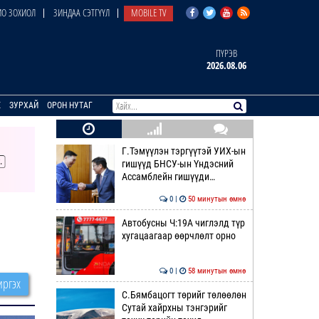
О ЗОХИОЛ
ЗИНДАА СЭТГҮҮЛ
MOBILE TV
ПҮРЭВ
2026.08.06
E
ЗУРХАЙ
ОРОН НУТАГ
Г.Тэмүүлэн тэргүүтэй УИХ-ын
гишүүд БНСУ-ын Үндэсний
Ассамблейн гишүүди…
0 |
50 минутын өмнө
Автобусны Ч:19А чиглэлд түр
хугацаагаар өөрчлөлт орно
0 |
58 минутын өмнө
ргэх
С.Бямбацогт төрийг төлөөлөн
Сутай хайрхны тэнгэрийг