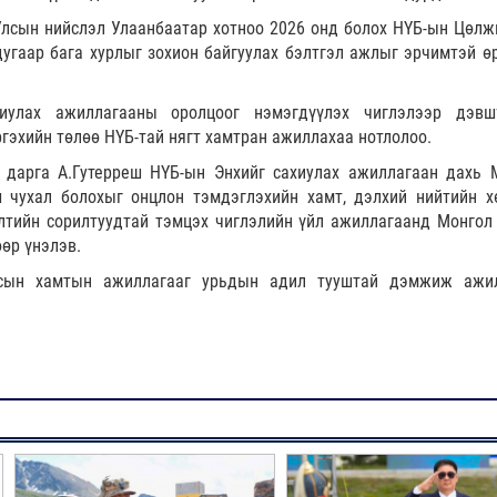
Улсын нийслэл Улаанбаатар хотноо 2026 онд болох НҮБ-ын Цөлж
угаар бага хурлыг зохион байгуулах бэлтгэл ажлыг эрчимтэй ө
улах ажиллагааны оролцоог нэмэгдүүлэх чиглэлээр дэвш
ргэхийн төлөө НҮБ-тай нягт хамтран ажиллахаа нотлолоо.
 дарга А.Гутерреш НҮБ-ын Энхийг сахиулах ажиллагаан дахь 
 чухал болохыг онцлон тэмдэглэхийн хамт, дэлхий нийтийн х
лтийн сорилтуудтай тэмцэх чиглэлийн үйл ажиллагаанд Монгол
өр үнэлэв.
сын хамтын ажиллагааг урьдын адил тууштай дэмжиж ажи