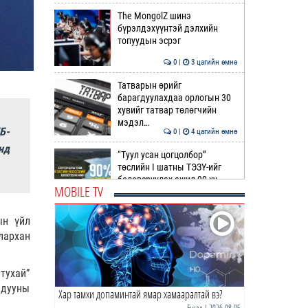
The MongolZ шинэ
бүрэлдэхүүнтэй дэлхийн
топуудын эсрэг
0 |
3 цагийн өмнө
Татварын өрийг
барагдуулахдаа орлогын 30
хувийг татвар төлөгчийн
мэдэл…
Б-
0 |
4 цагийн өмнө
нд
“Туул усан цогцолбор”
төслийн I шатны ТЭЗҮ-ийг
боловсруулах ажил 90 ху…
MOBILE TV
0 |
4 цагийн өмнө
ын үйл
Нийслэлийн иргэдийн
лархан
Төлөөлөгчдийн Хурлын
Ээлжит VIII хуралдаан
эхэллээ
0 |
4 цагийн өмнө
тухай”
адууны
Хар тамхи допаминтай ямар хамааралтай вэ?
ТОО | Гадаад валютын нөөц
7.9 тэрбум ам.доллар давлаа
Бусад
| 2026-08-05