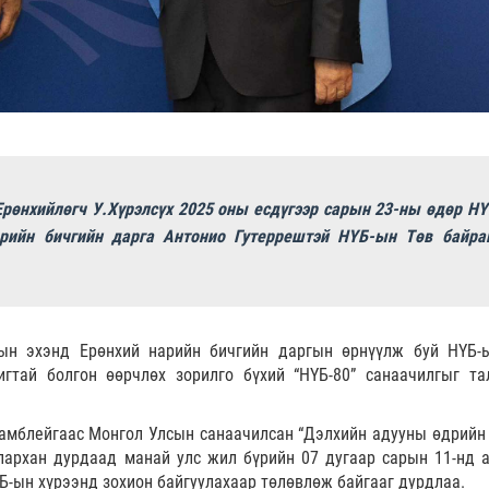
рөнхийлөгч У.Хүрэлсүх 2025 оны есдүгээр сарын 23-ны өдөр НҮ
рийн бичгийн дарга Антонио Гутеррештэй НҮБ-ын Төв байра
тын эхэнд Ерөнхий нарийн бичгийн даргын өрнүүлж буй НҮБ-
игтай болгон өөрчлөх зорилго бүхий “НҮБ-80” санаачилгыг та
амблейгаас Монгол Улсын санаачилсан “Дэлхийн адууны өдрийн 
лархан дурдаад манай улс жил бүрийн 07 дугаар сарын 11-нд 
Б-ын хүрээнд зохион байгуулахаар төлөвлөж байгааг дурдлаа.