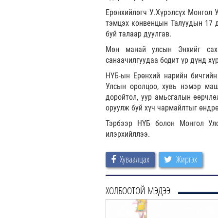
Ерөнхийлөгч У.Хүрэлсүх Монгол 
тэмцэх конвенцын Талуудын 17 д
буй талаар дуулгав.
Мөн манай улсын Энхийг сахи
санаачилгуудаа бодит үр дүнд хү
НҮБ-ын Ерөнхий нарийн бичгийн
Улсын оролцоо, хувь нэмэр маш
доройтол, уур амьсгалын өөрчлө
оруулж буй хүч чармайлтыг өндрө
Тэрбээр НҮБ болон Монгол Ул
илэрхийллээ.
Хуваалцах
Жиргэх
ХОЛБООТОЙ МЭДЭЭ