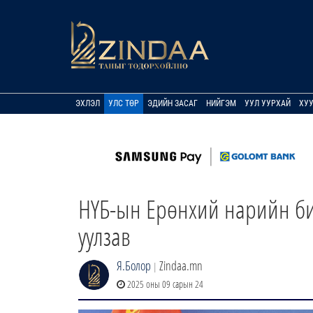
ЭХЛЭЛ
УЛС ТӨР
ЭДИЙН ЗАСАГ
НИЙГЭМ
УУЛ УУРХАЙ
ХУ
НҮБ-ын Ерөнхий нарийн би
уулзав
Я.Болор
Zindaa.mn
|
2025 оны 09 сарын 24