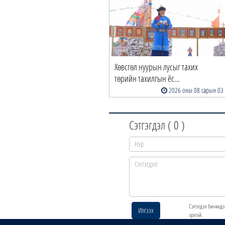
Хөвсгөл нуурын лусыг тахих
төрийн тахилгын ёс…
2026 оны 08 сарын 03
Сэтгэгдэл (
0
)
Сэтгэгдэл бичихдэ
Илгээх
эрхтэй.