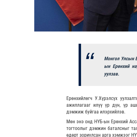
Монгол Улсын Е
ын Ерөнхий на
уулзав.
Ерөнхийлөгч У.Хүрэлсүх уулзал
ажиллагааг илүү үр дүн, үр аш
дэмжиж буйгаа илэрхийлэв.
Мөн энэ онд НҮБ-ын Ерөнхий Асс
тогтоолыг дэмжин баталсныг та
өдөрт зориулсан арга хэмжээг НҮ