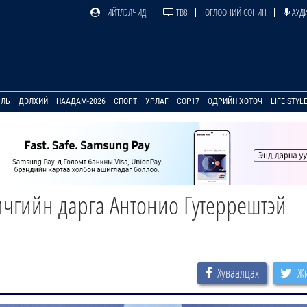
НИЙТЛЭЛЧИД
ТВ8
ӨГЛӨӨНИЙ СОНИН
АУДИ
УЛЬ
ДЭЛХИЙ
НААДАМ-2026
СПОРТ
УРЛАГ
COP17
ӨДРИЙН ХӨТӨЧ
LIFE STYL
чгийн дарга Антонио Гутеррештэй
Хуваалцах
Жи