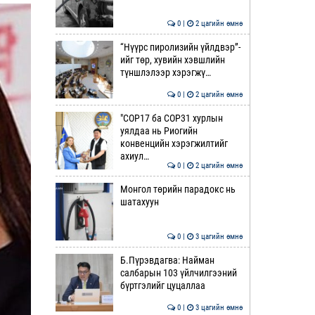
0 |
2 цагийн өмнө
“Нүүрс пиролизийн үйлдвэр”-
ийг төр, хувийн хэвшлийн
түншлэлээр хэрэгжү…
0 |
2 цагийн өмнө
"COP17 ба COP31 хурлын
уялдаа нь Риогийн
конвенцийн хэрэгжилтийг
ахиул…
0 |
2 цагийн өмнө
Монгол төрийн парадокс нь
шатахуун
0 |
3 цагийн өмнө
Б.Пүрэвдагва: Найман
салбарын 103 үйлчилгээний
бүртгэлийг цуцаллаа
0 |
3 цагийн өмнө