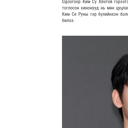
Одоогоор Ким Сү Хёнтой гэрээт
тоглосон кинонууд нь мөн цуцла
Ким Се Руны гэр бүлийнхэн боло
билээ.