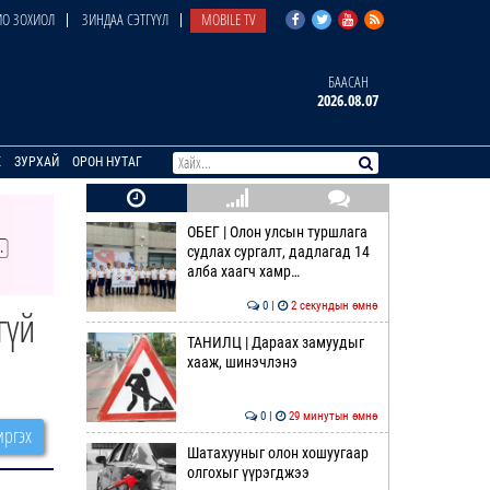
О ЗОХИОЛ
ЗИНДАА СЭТГҮҮЛ
MOBILE TV
БААСАН
2026.08.07
E
ЗУРХАЙ
ОРОН НУТАГ
ОБЕГ | Олон улсын туршлага
судлах сургалт, дадлагад 14
алба хаагч хамр…
0 |
2 секундын өмнө
гүй
ТАНИЛЦ | Дараах замуудыг
хааж, шинэчлэнэ
0 |
29 минутын өмнө
ргэх
Шатахууныг олон хошуугаар
олгохыг үүрэгджээ