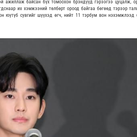
эй ажиллаж байсан бүх томоохон брэндүүд гэрээгээ цуцалж, о
гдснаар их хэмжээний төлбөрт ороод байгаа бөгөөд тэрээр тал
н юүтүб сувгийг шүүхэд өгч, нийт 11 тэрбум вон нэхэмжлээд 