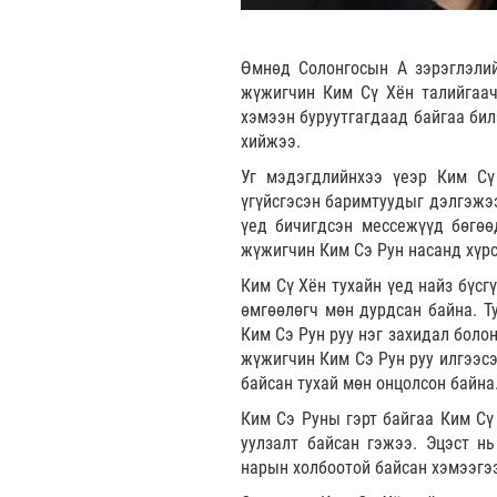
Өмнөд Солонгосын А зэрэглэлий
жүжигчин Ким Сү Хён талийгаач
хэмээн буруутгагдаад байгаа бил
хийжээ.
Уг мэдэгдлийнхээ үеэр Ким Сү
үгүйсгэсэн баримтуудыг дэлгэжээ
үед бичигдсэн мессежүүд бөгөө
жүжигчин Ким Сэ Рун насанд хүрс
Ким Сү Хён тухайн үед найз бүсг
өмгөөлөгч мөн дурдсан байна. Т
Ким Сэ Рун руу нэг захидал боло
жүжигчин Ким Сэ Рун руу илгээсэ
байсан тухай мөн онцолсон байна
Ким Сэ Руны гэрт байгаа Ким Сү 
уулзалт байсан гэжээ. Эцэст н
нарын холбоотой байсан хэмээгээ