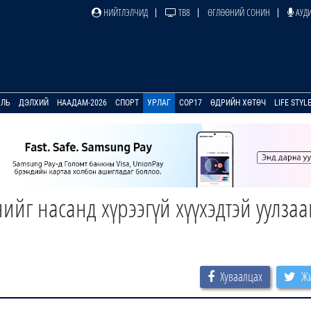
НИЙТЛЭЛЧИД
ТВ8
ӨГЛӨӨНИЙ СОНИН
АУДИ
УЛЬ
ДЭЛХИЙ
НААДАМ-2026
СПОРТ
УРЛАГ
COP17
ӨДРИЙН ХӨТӨЧ
LIFE STYL
ийг насанд хүрээгүй хүүхэдтэй уулзаа
Хуваалцах
Жи