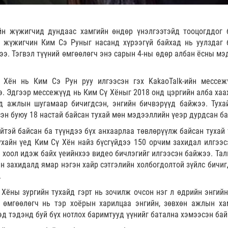
н жүжигчид дундаас хамгийн өндөр үнэлгээтэйд тооцогддог 
 жүжигчин Ким Сэ Руныг насанд хүрээгүй байхад нь уулздаг 
ээ. Тэгвэл түүний өмгөөлөгч энэ сарын 4-ны өдөр албан ёсны мэ
 Хён нь Ким Сэ Рун руу илгээсэн гэх KakaoTalk-ийн мессеж
. Эдгээр мессежүүд нь Ким Сү Хёныг 2018 онд цэргийн алба хаа
д ажлын шугамаар бичигдсэн, энгийн бичвэрүүд байжээ. Туха
эн буюу 18 настай байсан тухай мөн мэдээллийн үеэр дурдсан б
үйтэй байсан ба түүндээ бүх анхаарлаа төвлөрүүлж байсан тухай 
ухайн үед Ким Сү Хён найз бүсгүйдээ 150 орчим захидал илгээс
н хоол идэж байх үеийнхээ видео бичлэгийг илгээсэн байжээ. Тал
н захидалд ямар нэгэн хайр сэтгэлийн холбогдолтой зүйлс бичиг
.
Хёны зургийн тухайд гэрт нь зочилж очсон нэг л өдрийн энгийн
ь өмгөөлөгч нь тэр хоёрын харилцаа энгийн, зөвхөн ажлын ха
д тэдэнд буй бүх нотлох баримтууд үүнийг батална хэмээсэн ба