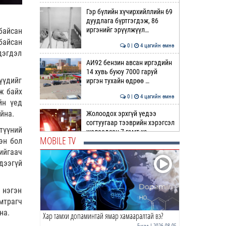
Гэр бүлийн хүчирхийллийн 69
дуудлага бүртгэгдэж, 86
иргэнийг эрүүлжүүл…
байсан
байсан
0 |
4 цагийн өмнө
дэгдэл
АИ92 бензин авсан иргэдийн
14 хувь буюу 7000 гаруй
үүдийг
иргэн тухайн өдрөө …
ж байх
0 |
4 цагийн өмнө
йн үед
айна.
Жолоодох эрхгүй үедээ
согтуугаар тээврийн хэрэгсэл
түүний
жолоодсон 7 гэмт хэ…
MOBILE TV
эн бол
0 |
4 цагийн өмнө
ийгаач
дээгүй
Ноцтой зөрчил гаргасан
автобусны жолоочийг ажлаас
нь ЧӨЛӨӨЛЖЭЭ
 нэгэн
0 |
5 цагийн өмнө
мтрагч
йна.
Хар тамхи допаминтай ямар хамааралтай вэ?
“Цалинтай ээж”-ийн 50
мянган төгрөгийг 500 мянга
Бусад
| 2026-08-05