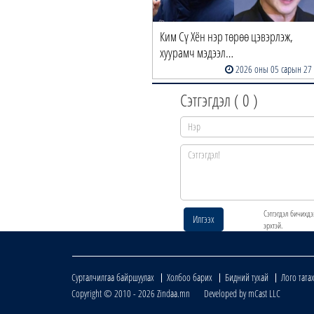
Ким Сү Хён нэр төрөө цэвэрлэж,
хуурамч мэдээл…
2026 оны 05 сарын 27
Сэтгэгдэл (
0
)
Сэтгэгдэл бичихдэ
Илгээх
эрхтэй.
Сурталчилгаа байршуулах
Холбоо барих
Бидний тухай
Лого тата
Copyright © 2010 - 2026 Zindaa.mn Developed by mCast LLC