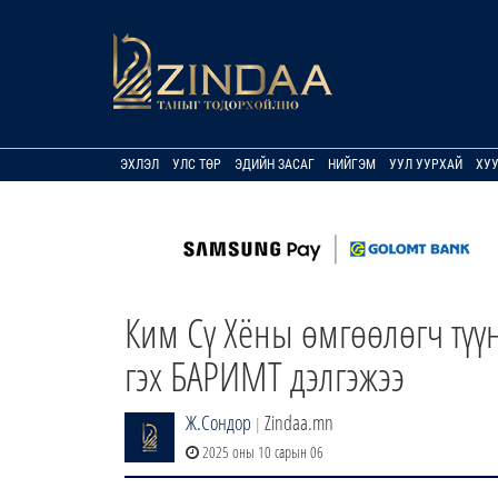
ЭХЛЭЛ
УЛС ТӨР
ЭДИЙН ЗАСАГ
НИЙГЭМ
УУЛ УУРХАЙ
ХУ
Ким Сү Хёны өмгөөлөгч түүн
гэх БАРИМТ дэлгэжээ
Ж.Сондор
Zindaa.mn
|
2025 оны 10 сарын 06