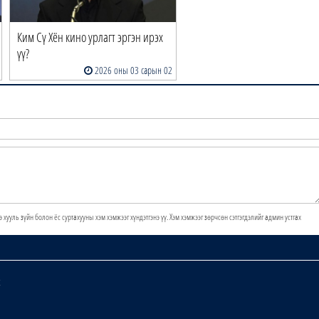
Ким Сү Хён кино урлагт эргэн ирэх
үү?
2026 оны 03 сарын 02
э хууль зүйн болон ёс суртахууны хэм хэмжээг хүндэтгэнэ үү. Хэм хэмжээг зөрчсөн сэтгэгдэлийг админ устгах
х