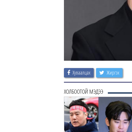
Хуваалцах
Жиргэх
ХОЛБООТОЙ МЭДЭЭ