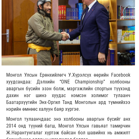
Монгол Улсын Ерөнхийлөгч У.Хүрэлсүх өөрийн Facebook
хуудсандаа: Дэлхийн “ONE Championship” холбооны
аваргын бүсийн эзэн болж, мэргэжлийн спортын түүхэнд
дахин нэг шинэ хуудас нэмсэн холимог тулаанч
Баатархүүгийн Энх-Оргил Танд Монголын ард түмнийхээ
нэрийн өмнөөс халуун баяр хүргэе.
Монгол тулаанчдаас энэ холбооны аваргын бүсийг анх
2014 онд түүний багш, Монгол Улсын гавьяат тамирчин
Ж.Нарантунгалаг хүртэж байсан бол шавийнх нь амжилт