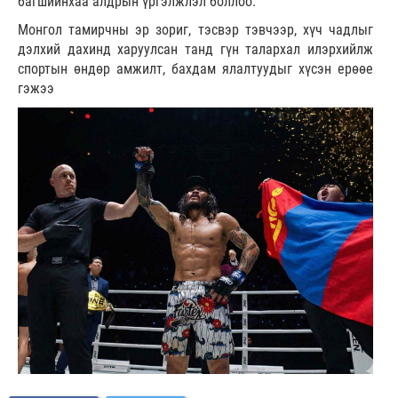
багшийнхаа алдрын үргэлжлэл боллоо.
Монгол тамирчны эр зориг, тэсвэр тэвчээр, хүч чадлыг
дэлхий дахинд харуулсан танд гүн талархал илэрхийлж
спортын өндөр амжилт, бахдам ялалтуудыг хүсэн ерөөе
гэжээ