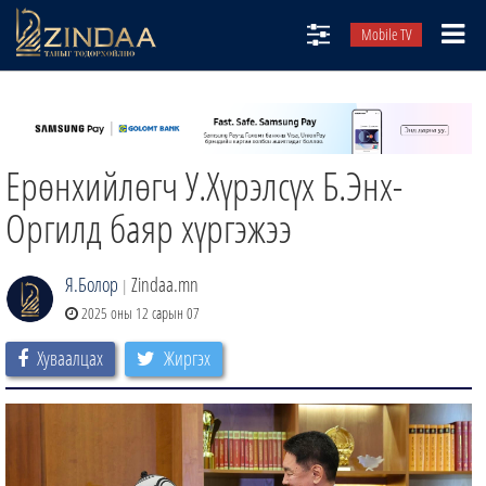
Mobile TV
НИЙТЛЭЛЧИД
ТВ8
Ерөнхийлөгч У.Хүрэлсүх Б.Энх-
ӨГЛӨӨНИЙ СОНИН
АУДИО ЗОХИОЛ
Оргилд баяр хүргэжээ
ЗИНДАА СЭТГҮҮЛ
Я.Болор
Zindaa.mn
|
2025 оны 12 сарын 07
Хуваалцах
Жиргэх