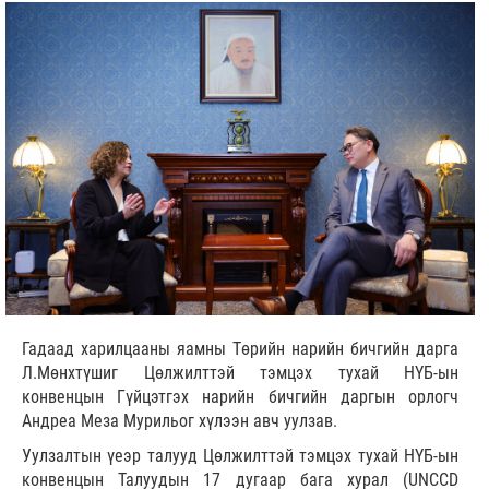
Гадаад харилцааны яамны Төрийн нарийн бичгийн дарга
Л.Мөнхтүшиг Цөлжилттэй тэмцэх тухай НҮБ-ын
конвенцын Гүйцэтгэх нарийн бичгийн даргын орлогч
Андреа Меза Мурильог хүлээн авч уулзав.
Уулзалтын үеэр талууд Цөлжилттэй тэмцэх тухай НҮБ-ын
конвенцын Талуудын 17 дугаар бага хурал (UNCCD