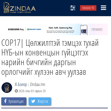
Mobile TV
НИЙТЛЭЛЧИД
ТВ8
СОР17| Цөлжилттэй тэмцэх тухай
ӨГЛӨӨНИЙ СОНИН
АУДИО ЗОХИОЛ
НҮБ-ын конвенцын гүйцэтгэх
ЗИНДАА СЭТГҮҮЛ
нарийн бичгийн даргын
орлогчийг хүлээн авч уулзав
Я.Болор
Zindaa.mn
|
2026 оны 03 сарын 20
Хуваалцах
Жиргэх