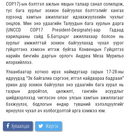
COP17)-ын бэлтгэл ажлын явцын талаар санал солилцож,
тус бага хурлыг зохион байгуулах бэлтгэлийг хангах
хүрээнд хамтын ажиллагааг идэвхжүүлэхийн чухлыг
онцлов. Мөн энэ удаагийн Талуудын бага хурлын дарга
(UNCCD COP17 President-Designate)-аар Гадаад
харилцааны сайд Б.Батцэцэг ажиллахаар болсон нь
хурлыг амжилттай зохион байгуулахад чухал үүрэг
гүйцэтгэнэ хэмээн итгэж буйгаа Конвенцын Гүйцэтгэх
нарийн бичгийн даргын орлогч Андреа Меза Мурильо
илэрхийллээ.
Улаанбаатар хотноо ирэх наймдугаар сарын 17-28-ны
өдрүүдэд “Эх байгалиа сэргээе, итгэл найдвараа бадраая”
уриан дор зохион байгуулах энэ удаагийн бага хурал нь
газрын доройтол, цөлжилт, гангийн асуудлыг
шийдвэрлэхэд чиглэсэн олон улсын хамтын ажиллагааг
бэхжүүлэх, бодлогын өндөр түвшний хэлэлцүүлгийг
өрнүүлэх чухал ач холбогдолтой арга хэмжээ юм.
Хуваалцах
Жиргэх