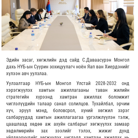
Эдийн засаг, хөгжлийн дэд сайд С.Даваасүрэн Монгол
дахь НҮБ-ын Суурин зохицуулагч ноён Яап ван Хиердэнийг
хүлээн авч уулзлаа.
Уулзалтаар НҮБ-ын Монгол Улстай 2028-2032 онд
хэрэгжүүлэх хамтын ажиллагааны таван жилийн
стратегийн хүрээнд хамтран ажиллах боломжит
чиглэлүүдийн талаар санал солилцов. Тухайлбал, эрчим
хүч, эрүүл мэнд, боловсрол, хүний хөгжил зэрэг
салбаруудад хамтын ажиллагаагаа үргэлжлүүлэн тэлж,
цаашлаад хөдөө аж ахуйн салбарыг хөгжүүлэх замаар
хөдөлмөрийн зах зээлийг тэлэх, жижиг дунд
үйлдвэрүүдийг хөгжүүлэх чиглэлд хамтран ажиллах нь