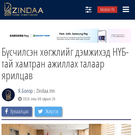
Mobile TV
НИЙТЛЭЛЧИД
ТВ8
Бүсчилсэн хөгжлийг дэмжихэд НҮБ-
ӨГЛӨӨНИЙ СОНИН
АУДИО ЗОХИОЛ
тай хамтран ажиллах талаар
ЗИНДАА СЭТГҮҮЛ
ярилцав
Я.Болор
Zindaa.mn
|
2026 оны 04 сарын 26
Хуваалцах
Жиргэх