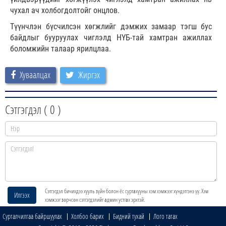
чухал ач холбогдолтойг онцлов.
Түүнчлэн бүсчилсэн хөгжлийг дэмжих замаар тэгш бус
байдлыг бууруулах чиглэлд НҮБ-тай хамтран ажиллах
боломжийн талаар ярилцлаа.
Хуваалцах
Жиргэх
Сэтгэгдэл (
0
)
Сэтгэгдэл бичихдээ хууль зүйн болон ёс суртахууны хэм хэмжээг хүндэтгэнэ үү. Хэм
Илгээх
хэмжээг зөрчсөн сэтгэгдэлийг админ устгах эрхтэй.
Сурталчилгаа байршуулах
Холбоо барих
Бидний тухай
Лого татах